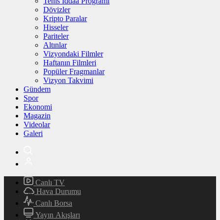
Tenis İddaa Programı
Dövizler
Kripto Paralar
Hisseler
Pariteler
Altınlar
Vizyondaki Filmler
Haftanın Filmleri
Popüler Fragmanlar
Vizyon Takvimi
Gündem
Spor
Ekonomi
Magazin
Videolar
Galeri
Canlı TV
Hava Durumu
Canlı Borsa
Yayın Akışları