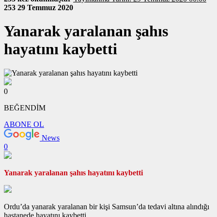
253
29 Temmuz 2020
Yanarak yaralanan şahıs
hayatını kaybetti
0
BEĞENDİM
ABONE OL
News
0
Yanarak yaralanan şahıs hayatını kaybetti
Ordu’da yanarak yaralanan bir kişi Samsun’da tedavi altına alındığı
hastanede hayatını kaybetti.