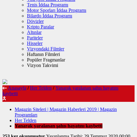
Tenis İddaa Programı
Motor Sporları İddaa Programı
Bilardo İddaa Programı
Dövizler
Kripto Paralar
Altınlar
Pariteler
Hisseler
Vizyondaki Filmler
Haftanın Filmleri
Popüler Fragmanlar
Vizyon Takvimi
Anasayfa
/
Her Telden
/
Yanarak yaralanan şahıs hayatını
kaybetti
Magazin Siteleri | Magazin Haberleri 2019 | Magazin
Programları
Her Telden
Yanarak yaralanan şahıs hayatını kaybetti
253 kez okunmuştur
Yayınlanma Tarihi: 29 Temmuz 2020 00:00