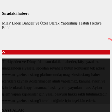
Sıradaki haber:
MHP Lideri Bahçeli’ye Özel Olarak Yaptırılmış Tesbih Hediye
Edildi
Türkiye'den ve Dünya’dan son dakika haberler, köşe yazıları,
magazinden siyasete, spordan seyahate bütün konuların tek adresi
www.magazinsitesi.org platformunda; magazinsitesi.org haber
içerikleri kaynak gösterilmeden alıntı yapılamaz, kanuna aykırı ve
izinsiz olarak kopyalanamaz, başka yerde yayınlanamaz. Aykırı
işlem yapan kişi/kişiler için yasal başvuru hakkı saklı tutulmaktadır.
www.magazinsitesi.org'i tercih ettiğiniz için teşekkür ederiz.
SAYFALAR