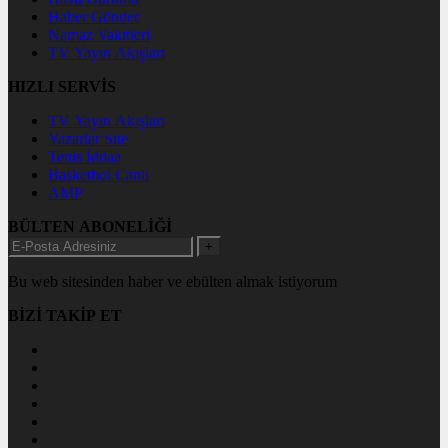
Haber Gönder
Namaz Vakitleri
TV Yayın Akışları
HIZLI SERVİS
TV Yayın Akışları
Yazarlar Site
Tenis İddaa
Basketbol Canlı
AMP
BÜLTEN ABONELİĞİ
+
Bu web sitesinden haber ve ebülten almak istiyorum
BİZİ TAKİP ET