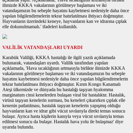
ilimizde KKKA vakalarının görülmeye başlaması ve iki
vatandaşımızın bu sebeple hayatını kaybetmesi nedeniyle daha önce
yapılan bilgilendirmelerin tekrar hatırlatılması ihtiyacı doğmuştur.
Hayvanların üzerindeki keneye, hayvanların kan ve idrarına çıplak
elle dokunulmamalı.' ifadeleri kullanıldı.
VALİLİK VATANDAŞLARI UYARDI
Karabük Valiliği, KKKA hastalığı ile ilgili yazılı açıklamada
bulunarak, vatandaşları uyardı. Valilik tarafından yapılan
açıklamada, 'Hava sıcaklığının artmasıyla birlikte ilimizde KKKA
vakalarının görülmeye başlaması ve iki vatandaşımızın bu sebeple
hayatını kaybetmesi nedeniyle daha önce yapılan bilgilendirmelerin
tekrar hatırlatılması ihtiyacı doğmuştur. Kırım Kongo Kanamalı
Ateşi ülkemizde ve dünyada bu hastalığı taşıyan hyalomma
marginatum cinsi kenelerden bulaşan viral bir hastalıktır. Hastalık,
virüsü taşıyan kenelerin ısırması, bu keneleri çıkarırken çıplak elle
kenenin patlatılması, hastalık taşıyan kenelerin yapışmış olduğu
hayvanların kan ve idrar gibi vücut sıvılarıyla direkt temas sonucu
bulaşır. Ayrıca hasta kişilerin kanıyla veya vücut sıvılarıyla temas
edilmesi sonucu da bulaşır. Hastalık hava yolu ile bulaşmaz' diye
uyarıda bulundu.