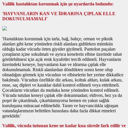
Valilik hastalıktan korunmak için şu uyarılarda bulundu:
'HAYVANLARIN KAN VE İDRARINA ÇIPLAK ELLE
DOKUNULMAMALI'
'Hastalıktan korunmak için tarla, bağ, bahçe, orman ve piknik
alanları gibi kene yönünden riskli alanlara gidilirken mümkün
olduğu kadar vücudu örten giysiler giyilmeli. Pantolon paçaları
çorapların içine sokulmalı ve ayrıca kenelerin elbise üzerinde rahat
görülebilmesi için açık renk kıyafetler tercih edilmeli. Hayvanların
üzerindeki keneye, hayvanların kan ve idrarına çıplak elle
dokunulmamalı. Riskli alanlardan döndükten sonra kene olup
olmadığını görmek için vücudun ve elbiselerin her yerine dikkatlice
bakılmalı. Vücudun özellikle diz arkası, koltuk altları, kulak arkası,
ense, saç dipleri ve kasıklar dahil kontrol edilmeli veya ettirilmeli.
Çocukların vücutları da mutlaka kene yönünden kontrol edilmeli.
Vücuda tutulan keneyi çıplak elle dokunmadan; eldiven, bez ya da
poşet ile çıkarılmalı, çıkartılamıyorsa hemen en yakın sağlık
kuruluşuna müracaat edilmelidir. Tarım ve hayvancılıkla uğraşan
vatandaşlarımızın belirtilen hususlara daha fazla dikkat etmeleri
gereklidir.'
Valilik, vücuda tutunan kene ne kadar kısa sürede fark edilir ve