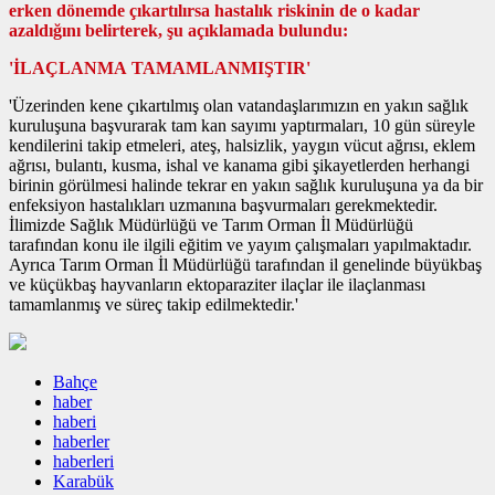
erken dönemde çıkartılırsa hastalık riskinin de o kadar
azaldığını belirterek, şu açıklamada bulundu:
'İLAÇLANMA TAMAMLANMIŞTIR'
'Üzerinden kene çıkartılmış olan vatandaşlarımızın en yakın sağlık
kuruluşuna başvurarak tam kan sayımı yaptırmaları, 10 gün süreyle
kendilerini takip etmeleri, ateş, halsizlik, yaygın vücut ağrısı, eklem
ağrısı, bulantı, kusma, ishal ve kanama gibi şikayetlerden herhangi
birinin görülmesi halinde tekrar en yakın sağlık kuruluşuna ya da bir
enfeksiyon hastalıkları uzmanına başvurmaları gerekmektedir.
İlimizde Sağlık Müdürlüğü ve Tarım Orman İl Müdürlüğü
tarafından konu ile ilgili eğitim ve yayım çalışmaları yapılmaktadır.
Ayrıca Tarım Orman İl Müdürlüğü tarafından il genelinde büyükbaş
ve küçükbaş hayvanların ektoparaziter ilaçlar ile ilaçlanması
tamamlanmış ve süreç takip edilmektedir.'
Bahçe
haber
haberi
haberler
haberleri
Karabük