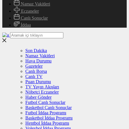
Namaz Vakitleri
Eczaneler
Canlı Sonuçlar
İddaa
Son Dakika
Namaz Vakitleri
Hava Durumu
Gazeteler
Canlı Borsa
Canlı TV
Puan Durumu
TV Yayın Akışları
Nöbetçi Eczaneler
Haber Gönder
Futbol Canlı Sonuçlar
Basketbol Canlı Sonuçlar
Futbol İddaa Programı
Basketbol İddaa Programı
Hentbol İddaa Programı
Voleybol İddaa Programı