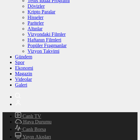
Tenis İddaa Programı
Dövizler
Kripto Paralar
Hisseler
Pariteler
Altınlar
Vizyondaki Filmler
Haftanın Filmleri
Popüler Fragmanlar
Vizyon Takvimi
Gündem
Spor
Ekonomi
Magazin
Videolar
Galeri
Canlı TV
Hava Durumu
Canlı Borsa
Yayın Akışları