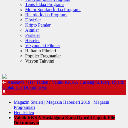
Tenis İddaa Programı
Motor Sporları İddaa Programı
Bilardo İddaa Programı
Dövizler
Kripto Paralar
Altınlar
Pariteler
Hisseler
Vizyondaki Filmler
Haftanın Filmleri
Popüler Fragmanlar
Vizyon Takvimi
Anasayfa
/
Her Telden
/
Valilik KKKA Hastalığına Karşı Uyardı!
Çıplak Elle Dokunmayın
Magazin Siteleri | Magazin Haberleri 2019 | Magazin
Programları
Her Telden
Valilik KKKA Hastalığına Karşı Uyardı! Çıplak Elle
Dokunmayın