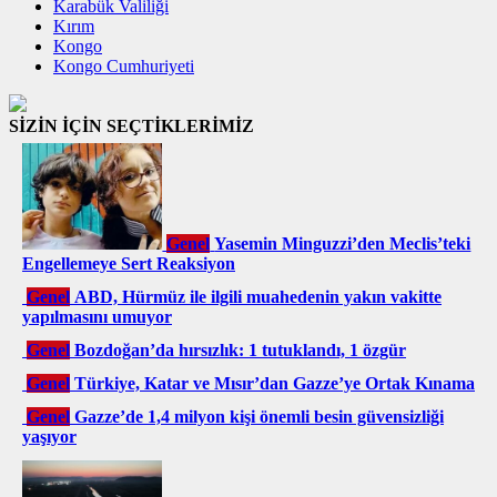
Karabük Valiliği
Kırım
Kongo
Kongo Cumhuriyeti
SİZİN İÇİN SEÇTİKLERİMİZ
Genel
Yasemin Minguzzi’den Meclis’teki
Engellemeye Sert Reaksiyon
Genel
ABD, Hürmüz ile ilgili muahedenin yakın vakitte
yapılmasını umuyor
Genel
Bozdoğan’da hırsızlık: 1 tutuklandı, 1 özgür
Genel
Türkiye, Katar ve Mısır’dan Gazze’ye Ortak Kınama
Genel
Gazze’de 1,4 milyon kişi önemli besin güvensizliği
yaşıyor