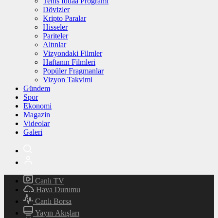
Tenis İddaa Programı
Dövizler
Kripto Paralar
Hisseler
Pariteler
Altınlar
Vizyondaki Filmler
Haftanın Filmleri
Popüler Fragmanlar
Vizyon Takvimi
Gündem
Spor
Ekonomi
Magazin
Videolar
Galeri
Canlı TV
Hava Durumu
Canlı Borsa
Yayın Akışları