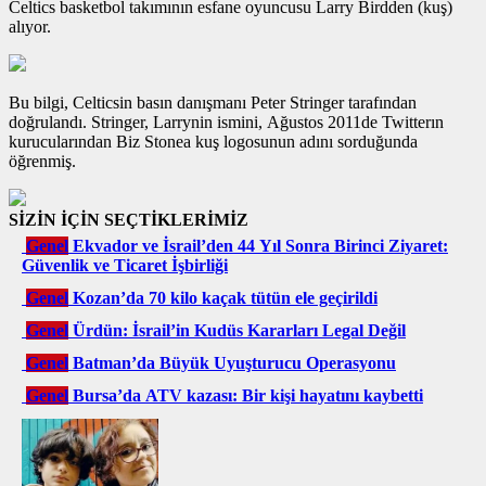
Celtics basketbol takımının esfane oyuncusu Larry Birdden (kuş)
alıyor.
Bu bilgi, Celticsin basın danışmanı Peter Stringer tarafından
doğrulandı. Stringer, Larrynin ismini, Ağustos 2011de Twitterın
kurucularından Biz Stonea kuş logosunun adını sorduğunda
öğrenmiş.
SİZİN İÇİN SEÇTİKLERİMİZ
Genel
Ekvador ve İsrail’den 44 Yıl Sonra Birinci Ziyaret:
Güvenlik ve Ticaret İşbirliği
Genel
Kozan’da 70 kilo kaçak tütün ele geçirildi
Genel
Ürdün: İsrail’in Kudüs Kararları Legal Değil
Genel
Batman’da Büyük Uyuşturucu Operasyonu
Genel
Bursa’da ATV kazası: Bir kişi hayatını kaybetti