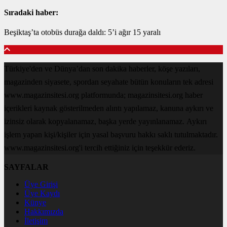
Sıradaki haber:
Beşiktaş’ta otobüs durağa daldı: 5’i ağır 15 yaralı
Türkiye'den ve Dünya’dan son dakika haberler, köşe yazıları,
magazinden siyasete, spordan seyahate bütün konuların tek adresi
www.magazinsitesi.org platformunda; magazinsitesi.org haber
içerikleri kaynak gösterilmeden alıntı yapılamaz, kanuna aykırı ve
izinsiz olarak kopyalanamaz, başka yerde yayınlanamaz. Aykırı
işlem yapan kişi/kişiler için yasal başvuru hakkı saklı tutulmaktadır.
www.magazinsitesi.org'i tercih ettiğiniz için teşekkür ederiz.
SAYFALAR
Üye Girişi
Üye Kaydı
Künye
Hakkımızda
İletişim