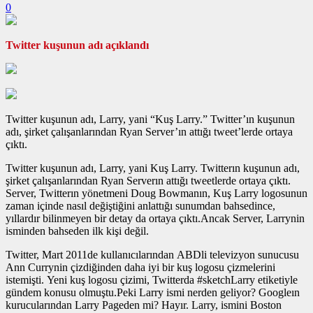
0
Twitter kuşunun adı açıklandı
Twitter kuşunun adı, Larry, yani “Kuş Larry.” Twitter’ın kuşunun
adı, şirket çalışanlarından Ryan Server’ın attığı tweet’lerde ortaya
çıktı.
Twitter kuşunun adı, Larry, yani Kuş Larry. Twitterın kuşunun adı,
şirket çalışanlarından Ryan Serverın attığı tweetlerde ortaya çıktı.
Server, Twitterın yönetmeni Doug Bowmanın, Kuş Larry logosunun
zaman içinde nasıl değiştiğini anlattığı sunumdan bahsedince,
yıllardır bilinmeyen bir detay da ortaya çıktı.Ancak Server, Larrynin
isminden bahseden ilk kişi değil.
Twitter, Mart 2011de kullanıcılarından ABDli televizyon sunucusu
Ann Currynin çizdiğinden daha iyi bir kuş logosu çizmelerini
istemişti. Yeni kuş logosu çizimi, Twitterda #sketchLarry etiketiyle
gündem konusu olmuştu.Peki Larry ismi nerden geliyor? Googleın
kurucularından Larry Pageden mi? Hayır. Larry, ismini Boston