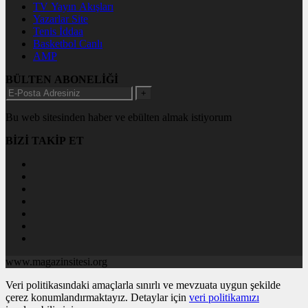
TV Yayın Akışları
Yazarlar Site
Tenis İddaa
Basketbol Canlı
AMP
BÜLTEN ABONELİĞİ
+
Bu web sitesinden haber ve ebülten almak istiyorum
BİZİ TAKİP ET
www.magazinsitesi.org
Veri politikasındaki amaçlarla sınırlı ve mevzuata uygun şekilde
çerez konumlandırmaktayız. Detaylar için
veri politikamızı