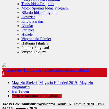
Tenis İddaa Programı
Motor Sporları İddaa Programı
Bilardo İddaa Programı
Dövizler
Kripto Paralar
Altınlar
Pariteler
Hisseler
Vizyondaki Filmler
Haftanın Filmleri
Popüler Fragmanlar
Vizyon Takvimi
Anasayfa
/
Her Telden
/
Twitter kuşunun adı açıklandı
Magazin Siteleri | Magazin Haberleri 2019 | Magazin
Programları
Her Telden
Twitter kuşunun adı açıklandı
342 kez okunmuştur
Yayınlanma Tarihi: 16 Temmuz 2020 19:40
342
16 Temmuz 2020