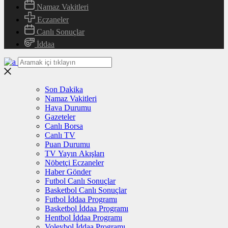
Namaz Vakitleri
Eczaneler
Canlı Sonuçlar
İddaa
Son Dakika
Namaz Vakitleri
Hava Durumu
Gazeteler
Canlı Borsa
Canlı TV
Puan Durumu
TV Yayın Akışları
Nöbetçi Eczaneler
Haber Gönder
Futbol Canlı Sonuçlar
Basketbol Canlı Sonuçlar
Futbol İddaa Programı
Basketbol İddaa Programı
Hentbol İddaa Programı
Voleybol İddaa Programı