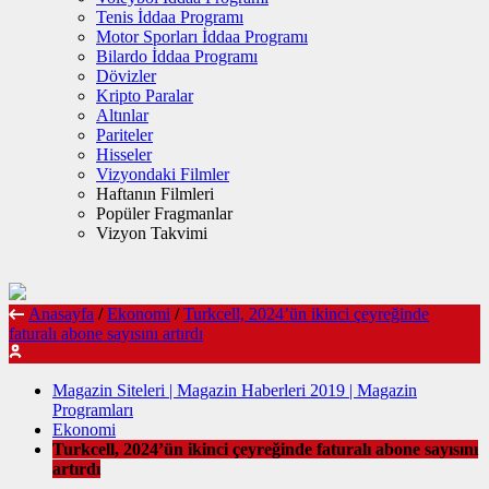
Tenis İddaa Programı
Motor Sporları İddaa Programı
Bilardo İddaa Programı
Dövizler
Kripto Paralar
Altınlar
Pariteler
Hisseler
Vizyondaki Filmler
Haftanın Filmleri
Popüler Fragmanlar
Vizyon Takvimi
Anasayfa
/
Ekonomi
/
Turkcell, 2024’ün ikinci çeyreğinde
faturalı abone sayısını artırdı
Magazin Siteleri | Magazin Haberleri 2019 | Magazin
Programları
Ekonomi
Turkcell, 2024’ün ikinci çeyreğinde faturalı abone sayısını
artırdı