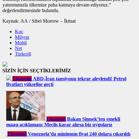
yatırımımızla ülkemize paha katmaya devam ediyoruz.”
değerlendirmesinde bulundu.
Kaynak: AA / Sibel Morrow – İktisat
Koç
Milyon
Mobil
Net
Turkcell
SİZİN İÇİN SEÇTİKLERİMİZ
Ekonomi
ABD-İran tansiyonu tekrar alevlendi! Petrol
fiyatları yükselişe geçti
Ekonomi
Bakan Şimşek’ten emekli
maaşı açıklaması: Meclis karar alırsa biz uygularız
Ekonomi
Venezuela’da minimum fiyat 240 dolara çıkarıldı