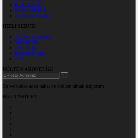
Haber Gönder
Namaz Vakitleri
TV Yayın Akışları
HIZLI SERVİS
TV Yayın Akışları
Yazarlar Site
Tenis İddaa
Basketbol Canlı
AMP
BÜLTEN ABONELİĞİ
+
Bu web sitesinden haber ve ebülten almak istiyorum
BİZİ TAKİP ET