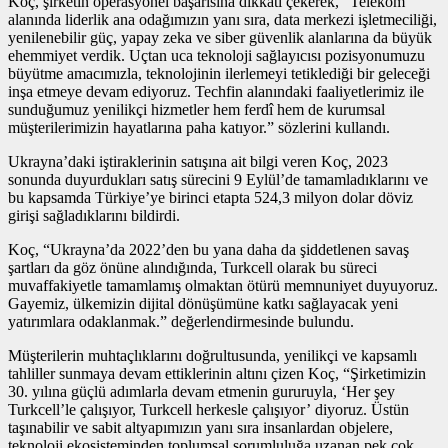
Koç, şirketin operasyonel başarısına dikkati çekerek, “Telekom
alanında liderlik ana odağımızın yanı sıra, data merkezi işletmeciliği,
yenilenebilir güç, yapay zeka ve siber güvenlik alanlarına da büyük
ehemmiyet verdik. Uçtan uca teknoloji sağlayıcısı pozisyonumuzu
büyütme amacımızla, teknolojinin ilerlemeyi tetiklediği bir geleceği
inşa etmeye devam ediyoruz. Techfin alanındaki faaliyetlerimiz ile
sunduğumuz yenilikçi hizmetler hem ferdî hem de kurumsal
müşterilerimizin hayatlarına paha katıyor.” sözlerini kullandı.
Ukrayna’daki iştiraklerinin satışına ait bilgi veren Koç, 2023
sonunda duyurdukları satış sürecini 9 Eylül’de tamamladıklarını ve
bu kapsamda Türkiye’ye birinci etapta 524,3 milyon dolar döviz
girişi sağladıklarını bildirdi.
Koç, “Ukrayna’da 2022’den bu yana daha da şiddetlenen savaş
şartları da göz önüne alındığında, Turkcell olarak bu süreci
muvaffakiyetle tamamlamış olmaktan ötürü memnuniyet duyuyoruz.
Gayemiz, ülkemizin dijital dönüşümüne katkı sağlayacak yeni
yatırımlara odaklanmak.” değerlendirmesinde bulundu.
Müşterilerin muhtaçlıklarını doğrultusunda, yenilikçi ve kapsamlı
tahliller sunmaya devam ettiklerinin altını çizen Koç, “Şirketimizin
30. yılına güçlü adımlarla devam etmenin gururuyla, ‘Her şey
Turkcell’le çalışıyor, Turkcell herkesle çalışıyor’ diyoruz. Üstün
taşınabilir ve sabit altyapımızın yanı sıra insanlardan objelere,
teknoloji ekosisteminden toplumsal sorumluluğa uzanan pek çok