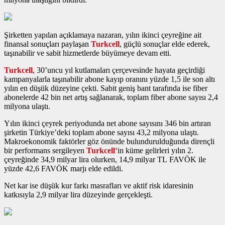
Şirketten yapılan açıklamaya nazaran, yılın ikinci çeyreğine ait
finansal sonuçları paylaşan
Turkcell
, güçlü sonuçlar elde ederek,
taşınabilir ve sabit hizmetlerde büyümeye devam etti.
Turkcell
, 30’uncu yıl kutlamaları çerçevesinde hayata geçirdiği
kampanyalarla taşınabilir abone kayıp oranını yüzde 1,5 ile son altı
yılın en düşük düzeyine çekti. Sabit geniş bant tarafında ise fiber
abonelerde 42 bin net artış sağlanarak, toplam fiber abone sayısı 2,4
milyona ulaştı.
Yılın ikinci çeyrek periyodunda net abone sayısını 346 bin artıran
şirketin Türkiye’deki toplam abone sayısı 43,2 milyona ulaştı.
Makroekonomik faktörler göz önünde bulundurulduğunda dirençli
bir performans sergileyen
Turkcell
‘in küme gelirleri yılın 2.
çeyreğinde 34,9 milyar lira olurken, 14,9 milyar TL FAVÖK ile
yüzde 42,6 FAVÖK marjı elde edildi.
Net kar ise düşük kur farkı masrafları ve aktif risk idaresinin
katkısıyla 2,9 milyar lira düzeyinde gerçekleşti.