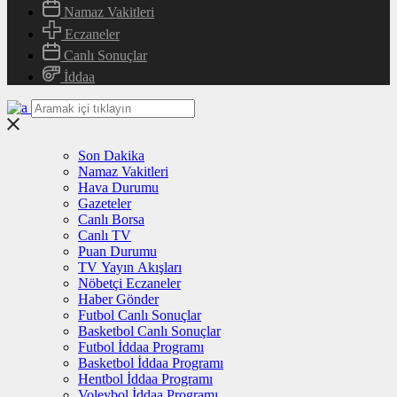
Namaz Vakitleri
Eczaneler
Canlı Sonuçlar
İddaa
Son Dakika
Namaz Vakitleri
Hava Durumu
Gazeteler
Canlı Borsa
Canlı TV
Puan Durumu
TV Yayın Akışları
Nöbetçi Eczaneler
Haber Gönder
Futbol Canlı Sonuçlar
Basketbol Canlı Sonuçlar
Futbol İddaa Programı
Basketbol İddaa Programı
Hentbol İddaa Programı
Voleybol İddaa Programı