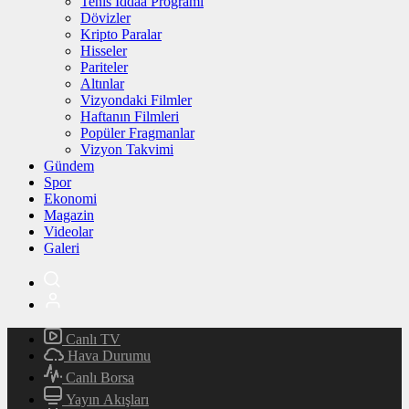
Tenis İddaa Programı
Dövizler
Kripto Paralar
Hisseler
Pariteler
Altınlar
Vizyondaki Filmler
Haftanın Filmleri
Popüler Fragmanlar
Vizyon Takvimi
Gündem
Spor
Ekonomi
Magazin
Videolar
Galeri
Canlı TV
Hava Durumu
Canlı Borsa
Yayın Akışları