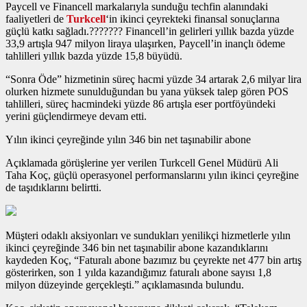
Paycell ve Financell markalarıyla sunduğu techfin alanındaki
faaliyetleri de
Turkcell
‘in ikinci çeyrekteki finansal sonuçlarına
güçlü katkı sağladı.??????? Financell’in gelirleri yıllık bazda yüzde
33,9 artışla 947 milyon liraya ulaşırken, Paycell’in inançlı ödeme
tahlilleri yıllık bazda yüzde 15,8 büyüdü.
“Sonra Öde” hizmetinin süreç hacmi yüzde 34 artarak 2,6 milyar lira
olurken hizmete sunulduğundan bu yana yüksek talep gören POS
tahlilleri, süreç hacmindeki yüzde 86 artışla eser portföyündeki
yerini güçlendirmeye devam etti.
Yılın ikinci çeyreğinde yılın 346 bin net taşınabilir abone
Açıklamada görüşlerine yer verilen Turkcell Genel Müdürü Ali
Taha Koç, güçlü operasyonel performanslarını yılın ikinci çeyreğine
de taşıdıklarını belirtti.
Müşteri odaklı aksiyonları ve sundukları yenilikçi hizmetlerle yılın
ikinci çeyreğinde 346 bin net taşınabilir abone kazandıklarını
kaydeden Koç, “Faturalı abone bazımız bu çeyrekte net 477 bin artış
gösterirken, son 1 yılda kazandığımız faturalı abone sayısı 1,8
milyon düzeyinde gerçekleşti.” açıklamasında bulundu.