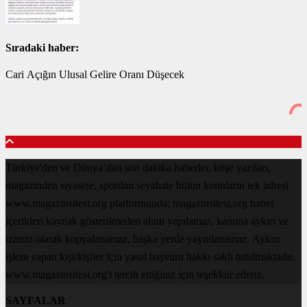
Sıradaki haber:
Cari Açığın Ulusal Gelire Oranı Düşecek
Türkiye'den ve Dünya’dan son dakika haberler, köşe yazıları,
magazinden siyasete, spordan seyahate bütün konuların tek adresi
www.magazinsitesi.org platformunda; magazinsitesi.org haber
içerikleri kaynak gösterilmeden alıntı yapılamaz, kanuna aykırı ve
izinsiz olarak kopyalanamaz, başka yerde yayınlanamaz. Aykırı
işlem yapan kişi/kişiler için yasal başvuru hakkı saklı tutulmaktadır.
www.magazinsitesi.org'i tercih ettiğiniz için teşekkür ederiz.
SAYFALAR