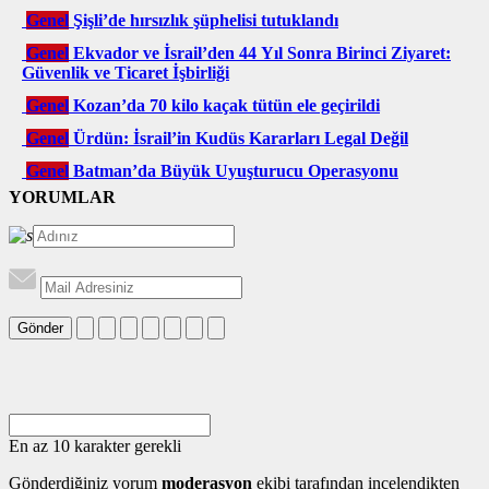
Genel
Şişli’de hırsızlık şüphelisi tutuklandı
Genel
Ekvador ve İsrail’den 44 Yıl Sonra Birinci Ziyaret:
Güvenlik ve Ticaret İşbirliği
Genel
Kozan’da 70 kilo kaçak tütün ele geçirildi
Genel
Ürdün: İsrail’in Kudüs Kararları Legal Değil
Genel
Batman’da Büyük Uyuşturucu Operasyonu
YORUMLAR
Gönder
En az 10 karakter gerekli
Gönderdiğiniz yorum
moderasyon
ekibi tarafından incelendikten