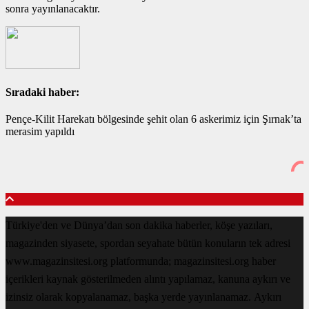
sonra yayınlanacaktır.
Sıradaki haber:
Pençe-Kilit Harekatı bölgesinde şehit olan 6 askerimiz için Şırnak’ta
merasim yapıldı
Türkiye'den ve Dünya’dan son dakika haberler, köşe yazıları,
magazinden siyasete, spordan seyahate bütün konuların tek adresi
www.magazinsitesi.org platformunda; magazinsitesi.org haber
içerikleri kaynak gösterilmeden alıntı yapılamaz, kanuna aykırı ve
izinsiz olarak kopyalanamaz, başka yerde yayınlanamaz. Aykırı