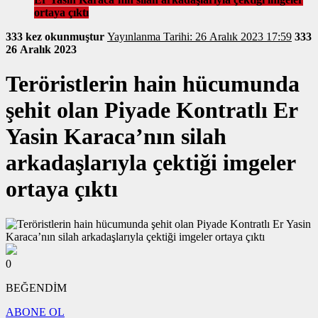
ortaya çıktı
333 kez okunmuştur
Yayınlanma Tarihi: 26 Aralık 2023 17:59
333
26 Aralık 2023
Teröristlerin hain hücumunda
şehit olan Piyade Kontratlı Er
Yasin Karaca’nın silah
arkadaşlarıyla çektiği imgeler
ortaya çıktı
0
BEĞENDİM
ABONE OL