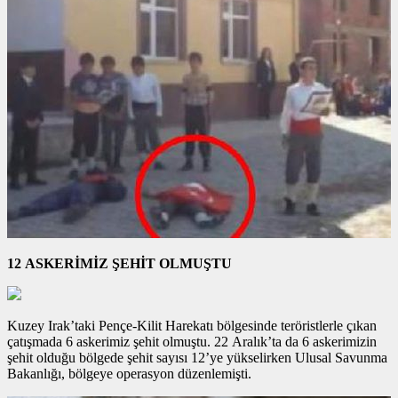
12 ASKERİMİZ ŞEHİT OLMUŞTU
Kuzey Irak’taki Pençe-Kilit Harekatı bölgesinde teröristlerle çıkan
çatışmada 6 askerimiz şehit olmuştu. 22 Aralık’ta da 6 askerimizin
şehit olduğu bölgede şehit sayısı 12’ye yükselirken Ulusal Savunma
Bakanlığı, bölgeye operasyon düzenlemişti.