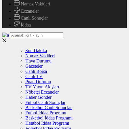
Namaz Vakitleri
Eczaneler
Canlı Sonuçlar
İddaa
Son Dakika
Namaz Vakitleri
Hava Durumu
Gazeteler
Canlı Borsa
Canlı TV
Puan Durumu
TV Yayın Akışları
Nöbetçi Eczaneler
Haber Gönder
Futbol Canlı Sonuçlar
Basketbol Canlı Sonuçlar
Futbol İddaa Programı
Basketbol İddaa Programı
Hentbol İddaa Programı
Voleybol İddaa Programı