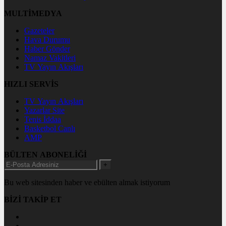
MULTİMEDYA
Gazeteler
Hava Durumu
Haber Gönder
Namaz Vakitleri
TV Yayın Akışları
HIZLI SERVİS
TV Yayın Akışları
Yazarlar Site
Tenis İddaa
Basketbol Canlı
AMP
BÜLTEN ABONELİĞİ
+
Bu web sitesinden haber ve ebülten almak istiyorum
BİZİ TAKİP ET