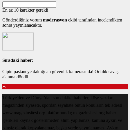
En az 10 karakter gerekli
Gönderdiğiniz yorum
moderasyon
ekibi tarafından incelendikten
sonra yayınlanacaktır.
Sıradaki haber:
Cipin pastaneye daldığı an güvenlik kamerasında! Ortalık savaş
alanına döndü
Türkiye'den ve Dünya’dan son dakika haberler, köşe yazıları,
magazinden siyasete, spordan seyahate bütün konuların tek adresi
www.magazinsitesi.org platformunda; magazinsitesi.org haber
içerikleri kaynak gösterilmeden alıntı yapılamaz, kanuna aykırı ve
izinsiz olarak kopyalanamaz, başka yerde yayınlanamaz. Aykırı