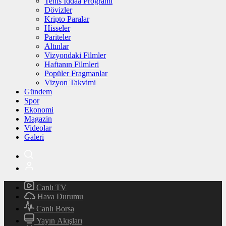
Tenis İddaa Programı
Dövizler
Kripto Paralar
Hisseler
Pariteler
Altınlar
Vizyondaki Filmler
Haftanın Filmleri
Popüler Fragmanlar
Vizyon Takvimi
Gündem
Spor
Ekonomi
Magazin
Videolar
Galeri
Canlı TV
Hava Durumu
Canlı Borsa
Yayın Akışları