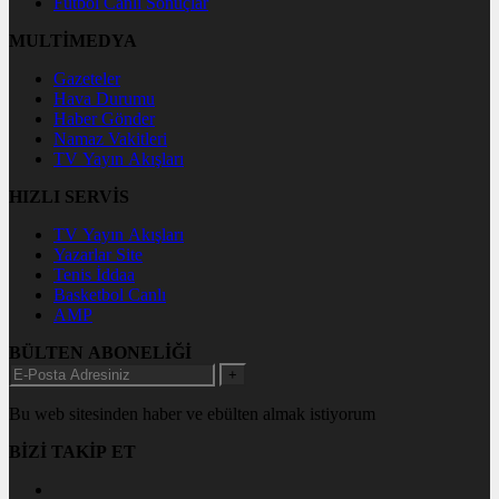
Futbol Canlı Sonuçlar
MULTİMEDYA
Gazeteler
Hava Durumu
Haber Gönder
Namaz Vakitleri
TV Yayın Akışları
HIZLI SERVİS
TV Yayın Akışları
Yazarlar Site
Tenis İddaa
Basketbol Canlı
AMP
BÜLTEN ABONELİĞİ
+
Bu web sitesinden haber ve ebülten almak istiyorum
BİZİ TAKİP ET