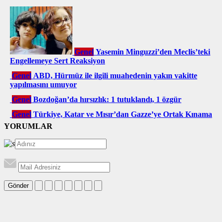
Genel
Yasemin Minguzzi’den Meclis’teki
Engellemeye Sert Reaksiyon
Genel
ABD, Hürmüz ile ilgili muahedenin yakın vakitte
yapılmasını umuyor
Genel
Bozdoğan’da hırsızlık: 1 tutuklandı, 1 özgür
Genel
Türkiye, Katar ve Mısır’dan Gazze’ye Ortak Kınama
YORUMLAR
Gönder