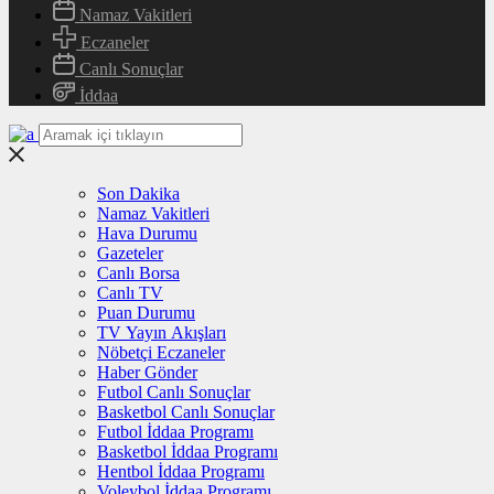
Namaz Vakitleri
Eczaneler
Canlı Sonuçlar
İddaa
Son Dakika
Namaz Vakitleri
Hava Durumu
Gazeteler
Canlı Borsa
Canlı TV
Puan Durumu
TV Yayın Akışları
Nöbetçi Eczaneler
Haber Gönder
Futbol Canlı Sonuçlar
Basketbol Canlı Sonuçlar
Futbol İddaa Programı
Basketbol İddaa Programı
Hentbol İddaa Programı
Voleybol İddaa Programı