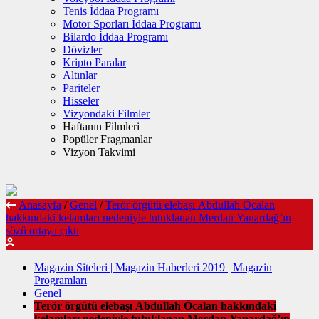
Tenis İddaa Programı
Motor Sporları İddaa Programı
Bilardo İddaa Programı
Dövizler
Kripto Paralar
Altınlar
Pariteler
Hisseler
Vizyondaki Filmler
Haftanın Filmleri
Popüler Fragmanlar
Vizyon Takvimi
Anasayfa
/
Genel
/
Terör örgütü elebaşı Abdullah Öcalan
hakkındaki kelamları nedeniyle tutuklanan Merdan Yanardağ’ın
sözü ortaya çıktı
Magazin Siteleri | Magazin Haberleri 2019 | Magazin
Programları
Genel
Terör örgütü elebaşı Abdullah Öcalan hakkındaki
kelamları nedeniyle tutuklanan Merdan Yanardağ’ın