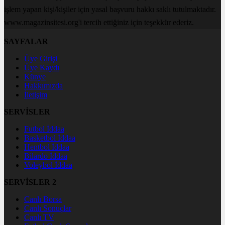
işlem yapan kişi/kişiler için yasal başvuru hakkı saklı tutulmaktadır.
www.magazinsitesi.org'i tercih ettiğiniz için teşekkür ederiz.
SAYFALAR
Üye Girişi
Üye Kaydı
Künye
Hakkımızda
İletişim
SERVİSLER
Futbol İddaa
Basketbol İddaa
Hentbol İddaa
Bilardo İddaa
Voleybol İddaa
SERVİSLER 2
Canlı Borsa
Canlı Sonuçlar
Canlı TV