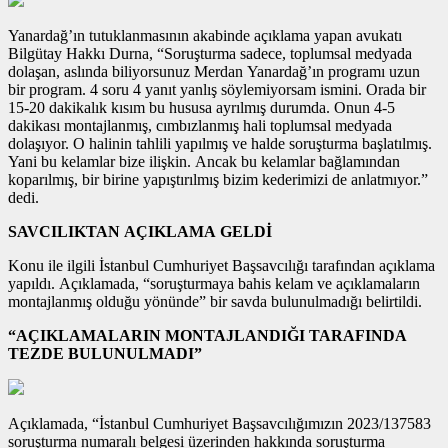
Yanardağ’ın tutuklanmasının akabinde açıklama yapan avukatı
Bilgütay Hakkı Durna, “Soruşturma sadece, toplumsal medyada
dolaşan, aslında biliyorsunuz Merdan Yanardağ’ın programı uzun
bir program. 4 soru 4 yanıt yanlış söylemiyorsam ismini. Orada bir
15-20 dakikalık kısım bu hususa ayrılmış durumda. Onun 4-5
dakikası montajlanmış, cımbızlanmış hali toplumsal medyada
dolaşıyor. O halinin tahlili yapılmış ve halde soruşturma başlatılmış.
Yani bu kelamlar bize ilişkin. Ancak bu kelamlar bağlamından
koparılmış, bir birine yapıştırılmış bizim kederimizi de anlatmıyor.”
dedi.
SAVCILIKTAN AÇIKLAMA GELDİ
Konu ile ilgili İstanbul Cumhuriyet Başsavcılığı tarafından açıklama
yapıldı. Açıklamada, “soruşturmaya bahis kelam ve açıklamaların
montajlanmış olduğu yönünde” bir savda bulunulmadığı belirtildi.
“AÇIKLAMALARIN MONTAJLANDIĞI TARAFINDA
TEZDE BULUNULMADI”
Açıklamada, “İstanbul Cumhuriyet Başsavcılığımızın 2023/137583
soruşturma numaralı belgesi üzerinden hakkında soruşturma