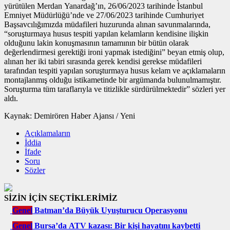
yürütülen Merdan Yanardağ’ın, 26/06/2023 tarihinde İstanbul
Emniyet Müdürlüğü’nde ve 27/06/2023 tarihinde Cumhuriyet
Başsavcılığımızda müdafileri huzurunda alınan savunmalarında,
“soruşturmaya husus tespiti yapılan kelamların kendisine ilişkin
olduğunu lakin konuşmasının tamamının bir bütün olarak
değerlendirmesi gerektiği ironi yapmak istediğini” beyan etmiş olup,
alınan her iki tabiri sırasında gerek kendisi gerekse müdafileri
tarafından tespiti yapılan soruşturmaya husus kelam ve açıklamaların
montajlanmış olduğu istikametinde bir argümanda bulunulmamıştır.
Soruşturma tüm taraflarıyla ve titizlikle sürdürülmektedir” sözleri yer
aldı.
Kaynak: Demirören Haber Ajansı / Yeni
Açıklamaların
İddia
İfade
Soru
Sözler
SİZİN İÇİN SEÇTİKLERİMİZ
Genel
Batman’da Büyük Uyuşturucu Operasyonu
Genel
Bursa’da ATV kazası: Bir kişi hayatını kaybetti