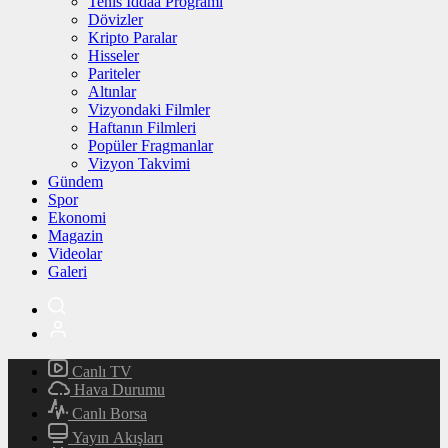
Tenis İddaa Programı
Dövizler
Kripto Paralar
Hisseler
Pariteler
Altınlar
Vizyondaki Filmler
Haftanın Filmleri
Popüler Fragmanlar
Vizyon Takvimi
Gündem
Spor
Ekonomi
Magazin
Videolar
Galeri
Canlı TV
Hava Durumu
Canlı Borsa
Yayın Akışları