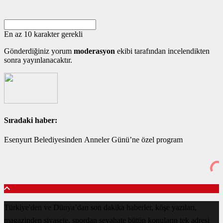
En az 10 karakter gerekli
Gönderdiğiniz yorum
moderasyon
ekibi tarafından incelendikten
sonra yayınlanacaktır.
Sıradaki haber:
Esenyurt Belediyesinden Anneler Günü’ne özel program
Türkiye'den ve Dünya’dan son dakika haberler, köşe yazıları,
magazinden siyasete, spordan seyahate bütün konuların tek adresi