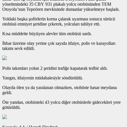
yönetimindeki 35 CBY 931 plakalı yolcu otobüsünden TEM
Otoyolu’nun Tepeören mevkisinde dumanlar yükselmeye başladı.
Yoldaki başka şoförlerin korna çalarak uyarması sonucu sürücü
otobüsü emniyet şeridine çekerek, yolcuları tahliye etti.
Kısa müddette büyüyen alevler tüm otobüsü sardı.
İhbar üzerine olay yerine çok sayıda itfaiye, polis ve karayolları
takımı sevk edildi.
Polis takımları yolun 2 şeridini trafiğe kapatarak tedbir aldı.
Yangın, itfaiyenin müdahalesiyle söndürüldü.
Olayda ölen ya da yaralanan olmazken, otobüste hasar meydana
geldi.
Öte yandan, otobüsteki 43 yolcu diğer otobüslerle gidecekleri yere
götürüldü.