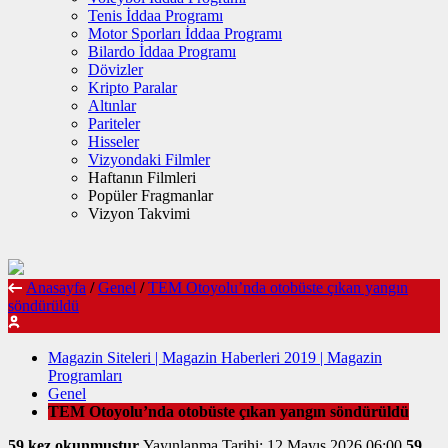
Tenis İddaa Programı
Motor Sporları İddaa Programı
Bilardo İddaa Programı
Dövizler
Kripto Paralar
Altınlar
Pariteler
Hisseler
Vizyondaki Filmler
Haftanın Filmleri
Popüler Fragmanlar
Vizyon Takvimi
Anasayfa
/
Genel
/
TEM Otoyolu’nda otobüste çıkan yangın
söndürüldü
Magazin Siteleri | Magazin Haberleri 2019 | Magazin
Programları
Genel
TEM Otoyolu’nda otobüste çıkan yangın söndürüldü
59 kez okunmuştur
Yayınlanma Tarihi: 12 Mayıs 2026 06:00
59