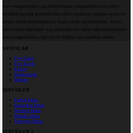
www.magazinsitesi.org platformunda; magazinsitesi.org haber
içerikleri kaynak gösterilmeden alıntı yapılamaz, kanuna aykırı ve
izinsiz olarak kopyalanamaz, başka yerde yayınlanamaz. Aykırı
işlem yapan kişi/kişiler için yasal başvuru hakkı saklı tutulmaktadır.
www.magazinsitesi.org'i tercih ettiğiniz için teşekkür ederiz.
SAYFALAR
Üye Girişi
Üye Kaydı
Künye
Hakkımızda
İletişim
SERVİSLER
Futbol İddaa
Basketbol İddaa
Hentbol İddaa
Bilardo İddaa
Voleybol İddaa
SERVİSLER 2