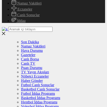
Namaz Vakitleri
Eczaneler
Canlı Sonuçlar
İddaa
Son Dakika
Namaz Vakitleri
Hava Durumu
Gazeteler
Canlı Borsa
Canlı TV
Puan Durumu
TV Yayın Akışları
Nöbetçi Eczaneler
Haber Gönder
Futbol Canlı Sonuçlar
Basketbol Canlı Sonuçlar
Futbol İddaa Programı
Basketbol İddaa Programı
Hentbol İddaa Programı
Voleybol İddaa Programı