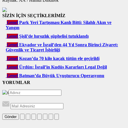
Kaynak: AA / Hamdi Dindirek
SİZİN İÇİN SEÇTİKLERİMİZ
Genel
Park Yeri Tartışması Kanlı Bitti: Silahlı Akın ve
Yangın
Genel
Şişli’de hırsızlık şüphelisi tutuklandı
Genel
Ekvador ve İsrail’den 44 Yıl Sonra Birinci Ziyaret:
Güvenlik ve Ticaret İşbirliği
Genel
Kozan’da 70 kilo kaçak tütün ele geçirildi
Genel
Ürdün: İsrail’in Kudüs Kararları Legal Değil
Genel
Batman’da Büyük Uyuşturucu Operasyonu
YORUMLAR
Gönder