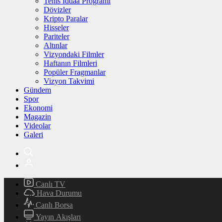
Tenis İddaa Programı
Dövizler
Kripto Paralar
Hisseler
Pariteler
Altınlar
Vizyondaki Filmler
Haftanın Filmleri
Popüler Fragmanlar
Vizyon Takvimi
Gündem
Spor
Ekonomi
Magazin
Videolar
Galeri
Canlı TV
Hava Durumu
Canlı Borsa
Yayın Akışları