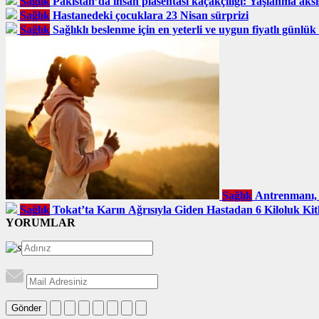
Sağlık
Pakistan’da insan plasentası kaçakçılığı: Yaşlanma aks
Sağlık
Hastanedeki çocuklara 23 Nisan sürprizi
Sağlık
Sağlıklı beslenme için en yeterli ve uygun fiyatlı günlük
Sağlık
Antrenmanı, 
Sağlık
Tokat’ta Karın Ağrısıyla Giden Hastadan 6 Kiloluk Kitl
YORUMLAR
Gönder