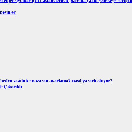
isi enjeksiyonlar için hastanelerden plasenta çalan şebekeye soruş
 besinler
beden saatinize nazaran ayarlamak nasıl yararlı oluyor?
e Çıkarıldı