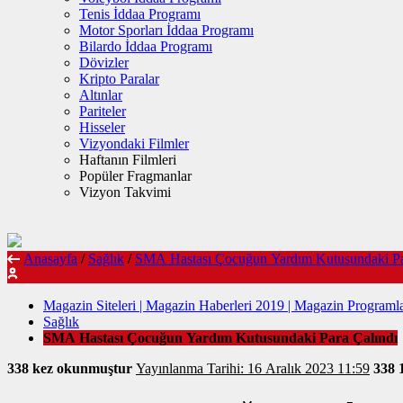
Tenis İddaa Programı
Motor Sporları İddaa Programı
Bilardo İddaa Programı
Dövizler
Kripto Paralar
Altınlar
Pariteler
Hisseler
Vizyondaki Filmler
Haftanın Filmleri
Popüler Fragmanlar
Vizyon Takvimi
Anasayfa
/
Sağlık
/
SMA Hastası Çocuğun Yardım Kutusundaki Pa
Magazin Siteleri | Magazin Haberleri 2019 | Magazin Programla
Sağlık
SMA Hastası Çocuğun Yardım Kutusundaki Para Çalındı
338 kez okunmuştur
Yayınlanma Tarihi: 16 Aralık 2023 11:59
338