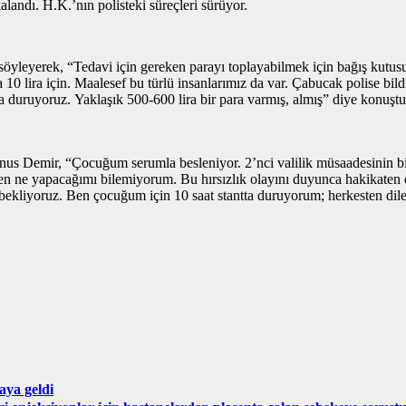
landı. H.K.’nın polisteki süreçleri sürüyor.
öyleyerek, “Tedavi için gereken parayı toplayabilmek için bağış kutus
10 lira için. Maalesef bu türlü insanlarımız da var. Çabucak polise bild
ntta duruyoruz. Yaklaşık 500-600 lira bir para varmış, almış” diye konuştu
s Demir, “Çocuğum serumla besleniyor. 2’nci valilik müsaadesinin bi
en ne yapacağımı bilemiyorum. Bu hırsızlık olayını duyunca hakikaten d
 bekliyoruz. Ben çocuğum için 10 saat stantta duruyorum; herkesten d
aya geldi