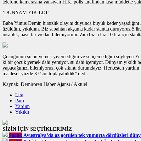
telefonu kamerasına yansıyan H.K. polis tarafından kısa müddette yaka
‘DÜNYAM YIKILDI’
Baba Yunus Demir, hırsızlık olayını duyunca büyük keder yaşadığını s
üzüldüm, yıkıldım. Biz sabahtan akşama kadar stantta duruyoruz 5 lira 
insanlık, nasıl bir vicdan bilemiyorum. Zira biz 5 lira 10 lira için sta
Çocuğunun şu an yemek yiyemediğini ve su içemediğini söyleyen Yunu
ki bir çocuk yemek dahi yemiyor, su dahi içemiyor. Dünyam yıkıldı b
yapacağımızı bilemiyoruz, çok sıkıntı durumdayız. Herkesten yardım
maalesef yüzde 37’sini toplayabildik” dedi.
Kaynak: Demirören Haber Ajansı / Aktüel
Lira
Para
Yardım
Yıkıldı
SİZİN İÇİN SEÇTİKLERİMİZ
Sağlık
Avustralya’da az görülen tek yumurta dördüzleri düny