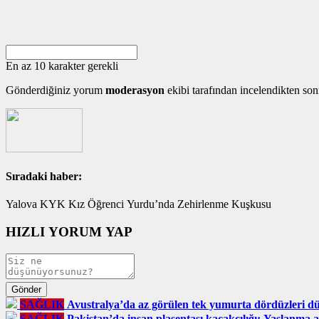
En az 10 karakter gerekli
Gönderdiğiniz yorum
moderasyon
ekibi tarafından incelendikten son
Sıradaki haber:
Yalova KYK Kız Öğrenci Yurdu’nda Zehirlenme Kuşkusu
HIZLI YORUM YAP
SAĞLIK
Avustralya’da az görülen tek yumurta dördüzleri d
SAĞLIK
Pakistan’da insan plasentası kaçakçılığı: Yaşlanma 