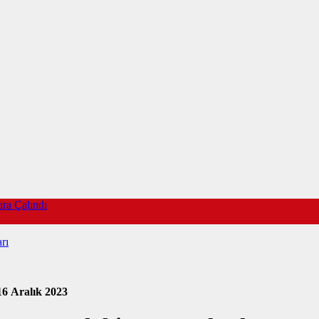
ra Çalındı
rı
16 Aralık 2023