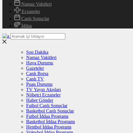
Namaz Vakitleri
Eczaneler
Canlı Sonuçlar
İddaa
Son Dakika
Namaz Vakitleri
Hava Durumu
Gazeteler
Canlı Borsa
Canlı TV
Puan Durumu
TV Yayın Akışları
Nöbetçi Eczaneler
Haber Gönder
Futbol Canlı Sonuçlar
Basketbol Canlı Sonuçlar
Futbol İddaa Programı
Basketbol İddaa Programı
Hentbol İddaa Programı
Voleybol İddaa Programı