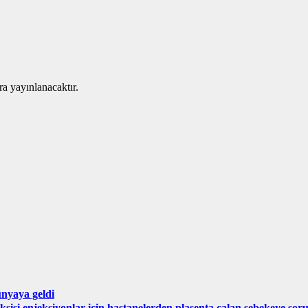
ra yayınlanacaktır.
ünyaya geldi
aksisi enjeksiyonlar için hastanelerden plasenta çalan şebekeye so