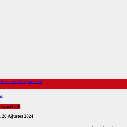
stanesi’ni ziyaret etti
rı
iyaret etti
1
28 Ağustos 2024