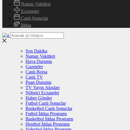
Namaz Vakitleri
Eczaneler
Canlı Sonuçlar
İddaa
Son Dakika
Namaz Vakitleri
Hava Durumu
Gazeteler
Canlı Borsa
Canlı TV
Puan Durumu
TV Yayın Akışları
Nöbetçi Eczaneler
Haber Gönder
Futbol Canlı Sonuçlar
Basketbol Canlı Sonuçlar
Futbol İddaa Programı
Basketbol İddaa Programı
Hentbol İddaa Programı
Voleybol İddaa Programı