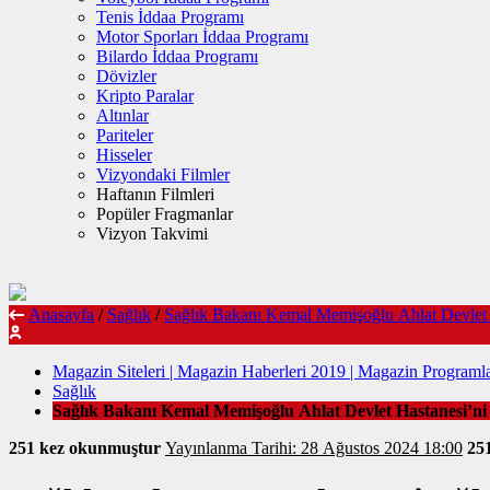
Tenis İddaa Programı
Motor Sporları İddaa Programı
Bilardo İddaa Programı
Dövizler
Kripto Paralar
Altınlar
Pariteler
Hisseler
Vizyondaki Filmler
Haftanın Filmleri
Popüler Fragmanlar
Vizyon Takvimi
Anasayfa
/
Sağlık
/
Sağlık Bakanı Kemal Memişoğlu Ahlat Devlet Ha
Magazin Siteleri | Magazin Haberleri 2019 | Magazin Programla
Sağlık
Sağlık Bakanı Kemal Memişoğlu Ahlat Devlet Hastanesi’ni z
251 kez okunmuştur
Yayınlanma Tarihi: 28 Ağustos 2024 18:00
25