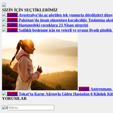
SİZİN İÇİN SEÇTİKLERİMİZ
Sağlık
Avustralya’da az görülen tek yumurta dördüzleri düny
Sağlık
Pakistan’da insan plasentası kaçakçılığı: Yaşlanma aks
Sağlık
Hastanedeki çocuklara 23 Nisan sürprizi
Sağlık
Sağlıklı beslenme için en yeterli ve uygun fiyatlı günlük
Sağlık
Antrenmanı, 
Sağlık
Tokat’ta Karın Ağrısıyla Giden Hastadan 6 Kiloluk Kitl
YORUMLAR