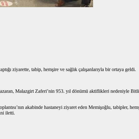
ı ziyarette, tabip, hemşire ve sağlık çalışanlarıyla bir ortaya geldi.
aran, Malazgirt Zaferi’nin 953. yıl dönümü aktiflikleri nedeniyle Bit
tısı’nın akabinde hastaneyi ziyaret eden Memişoğlu, tabipler, hemşirel
 iletti.