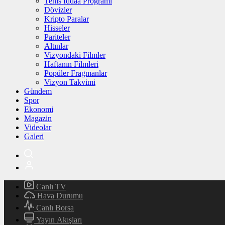
Tenis İddaa Programı
Dövizler
Kripto Paralar
Hisseler
Pariteler
Altınlar
Vizyondaki Filmler
Haftanın Filmleri
Popüler Fragmanlar
Vizyon Takvimi
Gündem
Spor
Ekonomi
Magazin
Videolar
Galeri
Canlı TV
Hava Durumu
Canlı Borsa
Yayın Akışları