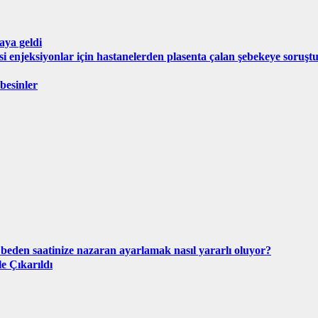
aya geldi
isi enjeksiyonlar için hastanelerden plasenta çalan şebekeye soruş
 besinler
beden saatinize nazaran ayarlamak nasıl yararlı oluyor?
e Çıkarıldı