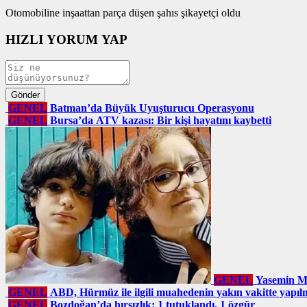
Otomobiline inşaattan parça düşen şahıs şikayetçi oldu
HIZLI YORUM YAP
GENEL
Batman’da Büyük Uyuşturucu Operasyonu
GENEL
Bursa’da ATV kazası: Bir kişi hayatını kaybetti
GENEL
Yasemin Mi
GENEL
ABD, Hürmüz ile ilgili muahedenin yakın vakitte yapı
GENEL
Bozdoğan’da hırsızlık: 1 tutuklandı, 1 özgür