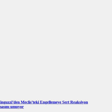
nguzzi’den Meclis’teki Engellemeye Sert Reaksiyon
lmasını umuyor