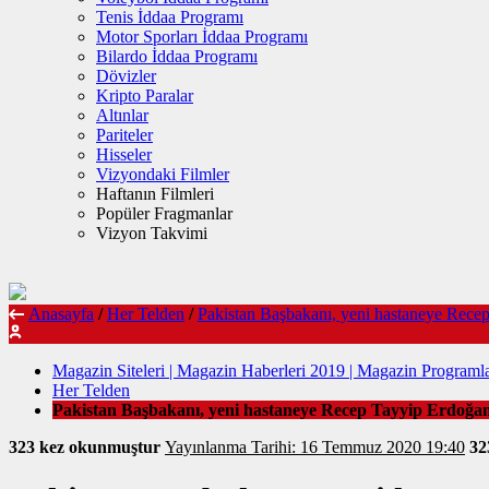
Tenis İddaa Programı
Motor Sporları İddaa Programı
Bilardo İddaa Programı
Dövizler
Kripto Paralar
Altınlar
Pariteler
Hisseler
Vizyondaki Filmler
Haftanın Filmleri
Popüler Fragmanlar
Vizyon Takvimi
Anasayfa
/
Her Telden
/
Pakistan Başbakanı, yeni hastaneye Recep
Magazin Siteleri | Magazin Haberleri 2019 | Magazin Programla
Her Telden
Pakistan Başbakanı, yeni hastaneye Recep Tayyip Erdoğan
323 kez okunmuştur
Yayınlanma Tarihi: 16 Temmuz 2020 19:40
3