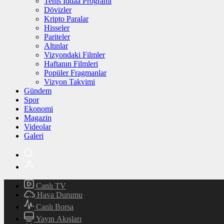
Tenis İddaa Programı
Dövizler
Kripto Paralar
Hisseler
Pariteler
Altınlar
Vizyondaki Filmler
Haftanın Filmleri
Popüler Fragmanlar
Vizyon Takvimi
Gündem
Spor
Ekonomi
Magazin
Videolar
Galeri
Canlı TV
Hava Durumu
Canlı Borsa
Yayın Akışları