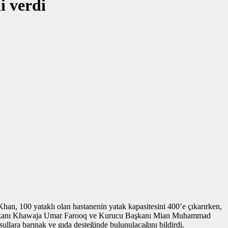
i verdi
an, 100 yataklı olan hastanenin yatak kapasitesini 400’e çıkarırken,
nin Başkanı Khawaja Umar Farooq ve Kurucu Başkanı Mian Muhammad
llara barınak ve gıda desteğinde bulunulacağını bildirdi.