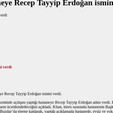
neye Recep Tayyip Erdoğan ismin
i verdi
ye Recep Tayyip Erdoğan ismini verdi.
inde açılışını yaptığı hastaneye Recep Tayyip Erdoğan adını verdi. Kh
takların ücretlendirileceğini açıkladı. Khan, tören sırasında hastane
uzdar’da törene katılarak, yaptığı açıklamada hastanede, evsiz ve yoksu