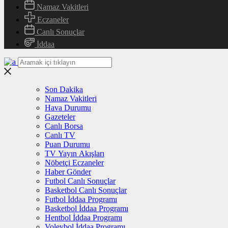
Namaz Vakitleri
Eczaneler
Canlı Sonuçlar
İddaa
Son Dakika
Namaz Vakitleri
Hava Durumu
Gazeteler
Canlı Borsa
Canlı TV
Puan Durumu
TV Yayın Akışları
Nöbetçi Eczaneler
Haber Gönder
Futbol Canlı Sonuçlar
Basketbol Canlı Sonuçlar
Futbol İddaa Programı
Basketbol İddaa Programı
Hentbol İddaa Programı
Voleybol İddaa Programı