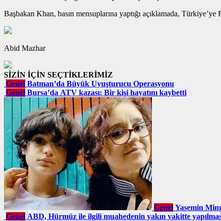
Başbakan Khan, basın mensuplarına yaptığı açıklamada, Türkiye’ye Paki
Abid Mazhar
SİZİN İÇİN SEÇTİKLERİMİZ
Genel
Batman’da Büyük Uyuşturucu Operasyonu
Genel
Bursa’da ATV kazası: Bir kişi hayatını kaybetti
Genel
Yasemin Ming
Genel
ABD, Hürmüz ile ilgili muahedenin yakın vakitte yapılma