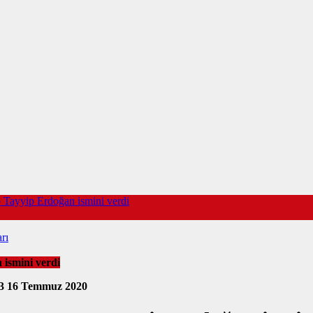
 Tayyip Erdoğan ismini verdi
rı
 ismini verdi
23
16 Temmuz 2020