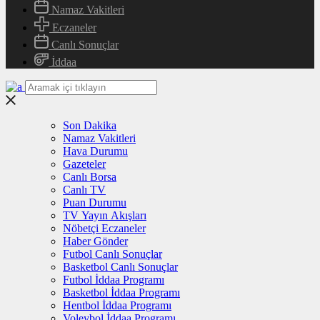
Namaz Vakitleri
Eczaneler
Canlı Sonuçlar
İddaa
Son Dakika
Namaz Vakitleri
Hava Durumu
Gazeteler
Canlı Borsa
Canlı TV
Puan Durumu
TV Yayın Akışları
Nöbetçi Eczaneler
Haber Gönder
Futbol Canlı Sonuçlar
Basketbol Canlı Sonuçlar
Futbol İddaa Programı
Basketbol İddaa Programı
Hentbol İddaa Programı
Voleybol İddaa Programı