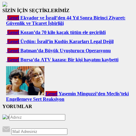
SİZİN İÇİN SEÇTİKLERİMİZ
Genel
Ekvador ve İsrail’den 44 Yıl Sonra Birinci Ziyaret:
Güvenlik ve Ticaret İşbirliği
Genel
Kozan’da 70 kilo kaçak tütün ele geçirildi
Genel
Ürdün: İsrail’in Kudüs Kararları Legal Değil
Genel
Batman’da Büyük Uyuşturucu Operasyonu
Genel
Bursa’da ATV kazası: Bir kişi hayatını kaybetti
Genel
Yasemin Minguzzi’den Meclis’teki
Engellemeye Sert Reaksiyon
YORUMLAR