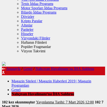
Tenis İddaa Programı
Motor Sporları İddaa Programı
Bilardo İddaa Programı
Dövizler
Kripto Paralar
Altınlar
Pariteler
Hisseler
Vizyondaki Filmler
Haftanın Filmleri
Popüler Fragmanlar
Vizyon Takvimi
Anasayfa
/
Genel
/
Nahçıvan Havalimanı’na İHA Saldırısı
Magazin Siteleri | Magazin Haberleri 2019 | Magazin
Programları
Genel
Nahçıvan Havalimanı’na İHA Saldırısı
102 kez okunmuştur
Yayınlanma Tarihi: 7 Mart 2026 12:00
102
7
Mart 2026