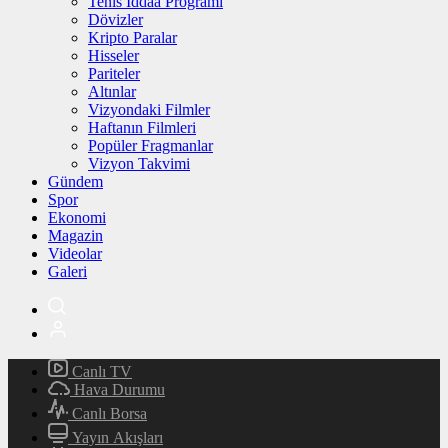
Tenis İddaa Programı
Dövizler
Kripto Paralar
Hisseler
Pariteler
Altınlar
Vizyondaki Filmler
Haftanın Filmleri
Popüler Fragmanlar
Vizyon Takvimi
Gündem
Spor
Ekonomi
Magazin
Videolar
Galeri
Canlı TV
Hava Durumu
Canlı Borsa
Yayın Akışları