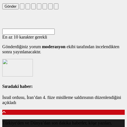
Gönder
En az 10 karakter gerekli
Gönderdiğiniz yorum
moderasyon
ekibi tarafından incelendikten
sonra yayınlanacaktır.
Sıradaki haber:
İsrail ordusu, İran’dan 4. füze misilleme saldırısının düzenlendiğini
açıkladı
Türkiye'den ve Dünya’dan son dakika haberler, köşe yazıları,