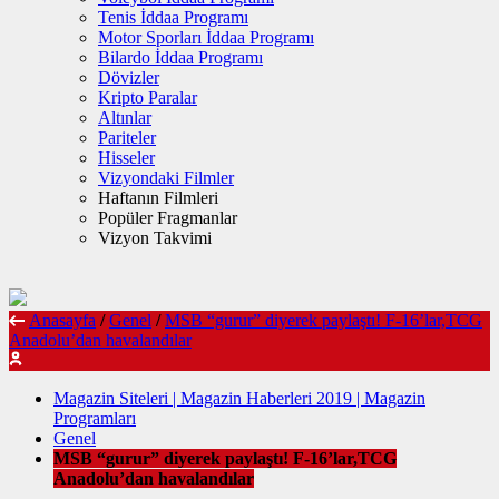
Tenis İddaa Programı
Motor Sporları İddaa Programı
Bilardo İddaa Programı
Dövizler
Kripto Paralar
Altınlar
Pariteler
Hisseler
Vizyondaki Filmler
Haftanın Filmleri
Popüler Fragmanlar
Vizyon Takvimi
Anasayfa
/
Genel
/
MSB “gurur” diyerek paylaştı! F-16’lar,TCG
Anadolu’dan havalandılar
Magazin Siteleri | Magazin Haberleri 2019 | Magazin
Programları
Genel
MSB “gurur” diyerek paylaştı! F-16’lar,TCG
Anadolu’dan havalandılar