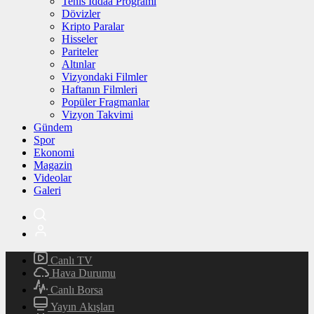
Tenis İddaa Programı
Dövizler
Kripto Paralar
Hisseler
Pariteler
Altınlar
Vizyondaki Filmler
Haftanın Filmleri
Popüler Fragmanlar
Vizyon Takvimi
Gündem
Spor
Ekonomi
Magazin
Videolar
Galeri
Canlı TV
Hava Durumu
Canlı Borsa
Yayın Akışları