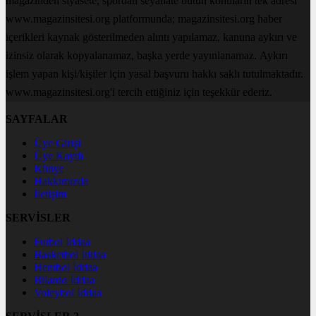
magazinden siyasete, spordan seyahate bütün konuların tek adresi
www.magazinsitesi.org platformunda; magazinsitesi.org haber
içerikleri kaynak gösterilmeden alıntı yapılamaz, kanuna aykırı ve
izinsiz olarak kopyalanamaz, başka yerde yayınlanamaz. Aykırı
işlem yapan kişi/kişiler için yasal başvuru hakkı saklı tutulmaktadır.
www.magazinsitesi.org'i tercih ettiğiniz için teşekkür ederiz.
SAYFALAR
Üye Girişi
Üye Kaydı
Künye
Hakkımızda
İletişim
SERVİSLER
Futbol İddaa
Basketbol İddaa
Hentbol İddaa
Bilardo İddaa
Voleybol İddaa