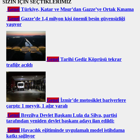
SİZİN İÇİN SEÇTİKLERİMİZ
Genel
Türkiye, Katar ve Mısır’dan Gazze’ye Ortak Kınama
Genel
Gazze’de 1,4 milyon kişi önemli besin güvensizliği
yaşıyor
Genel
Tarihi Gediz Köprüsü tekrar
trafiğe açıldı
Genel
İzmir’de motosiklet bariyerlere
çarptı: 1 meyyit, 1 ağır yaralı
Genel
Brezilya Devlet Başkanı Lula da Silva, partisi
tarafından yeniden devlet başkanı adayı ilan edildi:
Genel
Havacılık eğitiminde uygulamalı model istihdama
katkı sağlıyor