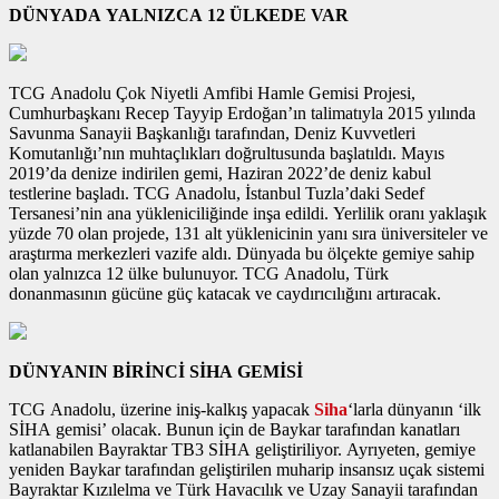
DÜNYADA YALNIZCA 12 ÜLKEDE VAR
TCG Anadolu Çok Niyetli Amfibi Hamle Gemisi Projesi,
Cumhurbaşkanı Recep Tayyip Erdoğan’ın talimatıyla 2015 yılında
Savunma Sanayii Başkanlığı tarafından, Deniz Kuvvetleri
Komutanlığı’nın muhtaçlıkları doğrultusunda başlatıldı. Mayıs
2019’da denize indirilen gemi, Haziran 2022’de deniz kabul
testlerine başladı. TCG Anadolu, İstanbul Tuzla’daki Sedef
Tersanesi’nin ana yükleniciliğinde inşa edildi. Yerlilik oranı yaklaşık
yüzde 70 olan projede, 131 alt yüklenicinin yanı sıra üniversiteler ve
araştırma merkezleri vazife aldı. Dünyada bu ölçekte gemiye sahip
olan yalnızca 12 ülke bulunuyor. TCG Anadolu, Türk
donanmasının gücüne güç katacak ve caydırıcılığını artıracak.
DÜNYANIN BİRİNCİ SİHA GEMİSİ
TCG Anadolu, üzerine iniş-kalkış yapacak
Siha
‘larla dünyanın ‘ilk
SİHA gemisi’ olacak. Bunun için de Baykar tarafından kanatları
katlanabilen Bayraktar TB3 SİHA geliştiriliyor. Ayrıyeten, gemiye
yeniden Baykar tarafından geliştirilen muharip insansız uçak sistemi
Bayraktar Kızılelma ve Türk Havacılık ve Uzay Sanayii tarafından