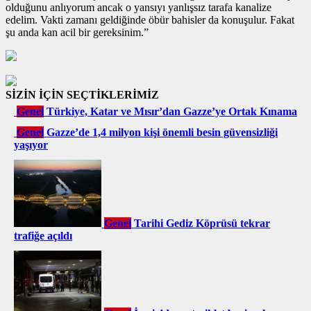
olduğunu anlıyorum ancak o yansıyı yanlışsız tarafa kanalize
edelim. Vakti zamanı geldiğinde öbür bahisler da konuşulur. Fakat
şu anda kan acil bir gereksinim.”
SİZİN İÇİN SEÇTİKLERİMİZ
Genel
Türkiye, Katar ve Mısır’dan Gazze’ye Ortak Kınama
Genel
Gazze’de 1,4 milyon kişi önemli besin güvensizliği
yaşıyor
Genel
Tarihi Gediz Köprüsü tekrar
trafiğe açıldı