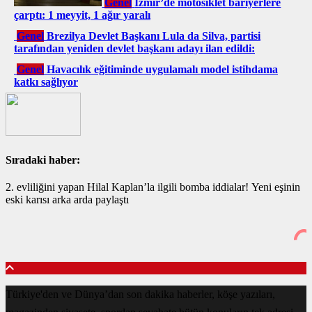
Genel
İzmir’de motosiklet bariyerlere
çarptı: 1 meyyit, 1 ağır yaralı
Genel
Brezilya Devlet Başkanı Lula da Silva, partisi
tarafından yeniden devlet başkanı adayı ilan edildi:
Genel
Havacılık eğitiminde uygulamalı model istihdama
katkı sağlıyor
Sıradaki haber:
2. evliliğini yapan Hilal Kaplan’la ilgili bomba iddialar! Yeni eşinin
eski karısı arka arda paylaştı
Türkiye'den ve Dünya’dan son dakika haberler, köşe yazıları,