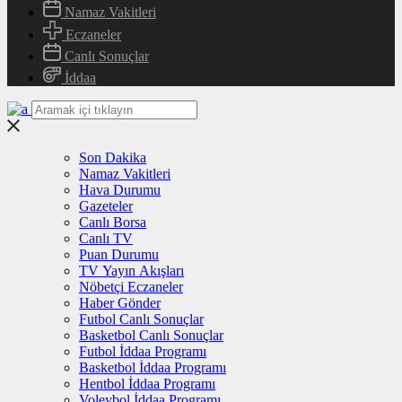
Namaz Vakitleri
Eczaneler
Canlı Sonuçlar
İddaa
Son Dakika
Namaz Vakitleri
Hava Durumu
Gazeteler
Canlı Borsa
Canlı TV
Puan Durumu
TV Yayın Akışları
Nöbetçi Eczaneler
Haber Gönder
Futbol Canlı Sonuçlar
Basketbol Canlı Sonuçlar
Futbol İddaa Programı
Basketbol İddaa Programı
Hentbol İddaa Programı
Voleybol İddaa Programı