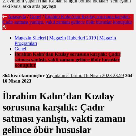
2. evliliğini yapan Hilal Kaplan’la ilgili bomba iddialar! Yeni eşinin
eski karısı arka arda paylaştı
Anasayfa
/
Genel
/
İbrahim Kalın’dan Kızılay sorusuna karşılık:
Çadır satması yanlıştı, vakti zamanı gelince öbür hususlar konuşulur
Magazin Siteleri | Magazin Haberleri 2019 | Magazin
Programları
Genel
İbrahim Kalın’dan Kızılay sorusuna karşılık: Çadır
satması yanlıştı, vakti zamanı gelince öbür hususlar
konuşulur
364 kez okunmuştur
Yayınlanma Tarihi: 16 Nisan 2023 23:59
364
16 Nisan 2023
İbrahim Kalın’dan Kızılay
sorusuna karşılık: Çadır
satması yanlıştı, vakti zamanı
gelince öbür hususlar