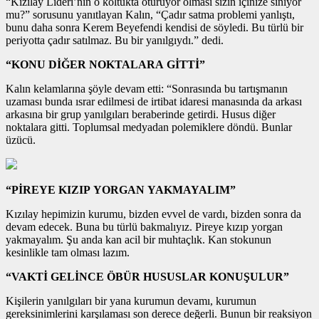
“Kızılay Lideri’nin o koltukta oturuyor olması sizin içinize siniyor
mu?” sorusunu yanıtlayan Kalın, “Çadır satma problemi yanlıştı,
bunu daha sonra Kerem Beyefendi kendisi de söyledi. Bu türlü bir
periyotta çadır satılmaz. Bu bir yanılgıydı.” dedi.
“KONU DİĞER NOKTALARA GİTTİ”
Kalın kelamlarına şöyle devam etti: “Sonrasında bu tartışmanın
uzaması bunda ısrar edilmesi de irtibat idaresi manasında da arkası
arkasına bir grup yanılgıları beraberinde getirdi. Husus diğer
noktalara gitti. Toplumsal medyadan polemiklere döndü. Bunlar
üzücü.
“PİREYE KIZIP YORGAN YAKMAYALIM”
Kızılay hepimizin kurumu, bizden evvel de vardı, bizden sonra da
devam edecek. Buna bu türlü bakmalıyız. Pireye kızıp yorgan
yakmayalım. Şu anda kan acil bir muhtaçlık. Kan stokunun
kesinlikle tam olması lazım.
“VAKTİ GELİNCE ÖBÜR HUSUSLAR KONUŞULUR”
Kişilerin yanılgıları bir yana kurumun devamı, kurumun
gereksinimlerini karşılaması son derece değerli. Bunun bir reaksiyon