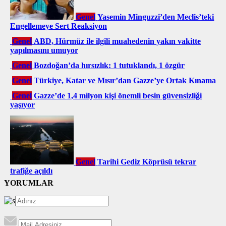
Genel
Yasemin Minguzzi’den Meclis’teki
Engellemeye Sert Reaksiyon
Genel
ABD, Hürmüz ile ilgili muahedenin yakın vakitte
yapılmasını umuyor
Genel
Bozdoğan’da hırsızlık: 1 tutuklandı, 1 özgür
Genel
Türkiye, Katar ve Mısır’dan Gazze’ye Ortak Kınama
Genel
Gazze’de 1,4 milyon kişi önemli besin güvensizliği
yaşıyor
Genel
Tarihi Gediz Köprüsü tekrar
trafiğe açıldı
YORUMLAR