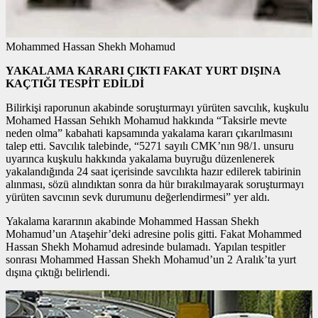
Mohammed Hassan Shekh Mohamud
YAKALAMA KARARI ÇIKTI FAKAT YURT DIŞINA
KAÇTIĞI TESPİT EDİLDİ
Bilirkişi raporunun akabinde soruşturmayı yürüten savcılık, kuşkulu
Mohamed Hassan Sehıkh Mohamud hakkında “Taksirle mevte
neden olma” kabahati kapsamında yakalama kararı çıkarılmasını
talep etti. Savcılık talebinde, “5271 sayılı CMK’nın 98/1. unsuru
uyarınca kuşkulu hakkında yakalama buyruğu düzenlenerek
yakalandığında 24 saat içerisinde savcılıkta hazır edilerek tabirinin
alınması, sözü alındıktan sonra da hür bırakılmayarak soruşturmayı
yürüten savcının sevk durumunu değerlendirmesi” yer aldı.
Yakalama kararının akabinde Mohammed Hassan Shekh
Mohamud’un Ataşehir’deki adresine polis gitti. Fakat Mohammed
Hassan Shekh Mohamud adresinde bulamadı. Yapılan tespitler
sonrası Mohammed Hassan Shekh Mohamud’un 2 Aralık’ta yurt
dışına çıktığı belirlendi.