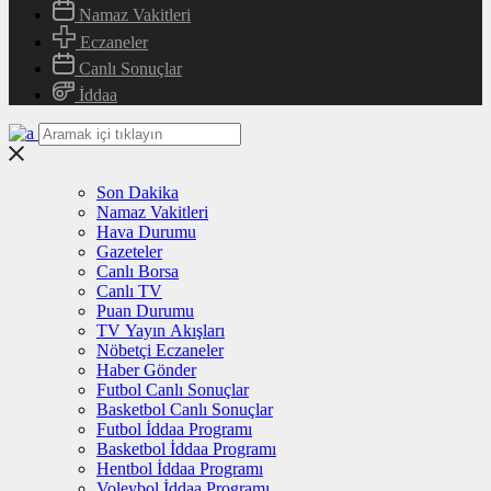
Namaz Vakitleri
Eczaneler
Canlı Sonuçlar
İddaa
Son Dakika
Namaz Vakitleri
Hava Durumu
Gazeteler
Canlı Borsa
Canlı TV
Puan Durumu
TV Yayın Akışları
Nöbetçi Eczaneler
Haber Gönder
Futbol Canlı Sonuçlar
Basketbol Canlı Sonuçlar
Futbol İddaa Programı
Basketbol İddaa Programı
Hentbol İddaa Programı
Voleybol İddaa Programı