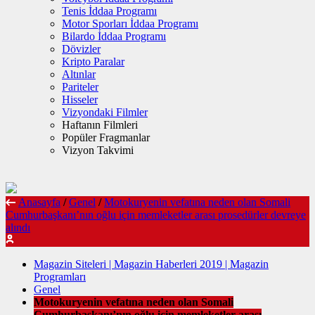
Tenis İddaa Programı
Motor Sporları İddaa Programı
Bilardo İddaa Programı
Dövizler
Kripto Paralar
Altınlar
Pariteler
Hisseler
Vizyondaki Filmler
Haftanın Filmleri
Popüler Fragmanlar
Vizyon Takvimi
Anasayfa
/
Genel
/
Motokuryenin vefatına neden olan Somali
Cumhurbaşkanı’nın oğlu için memleketler arası prosedürler devreye
alındı
Magazin Siteleri | Magazin Haberleri 2019 | Magazin
Programları
Genel
Motokuryenin vefatına neden olan Somali
Cumhurbaşkanı’nın oğlu için memleketler arası