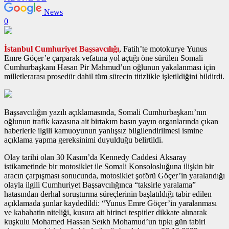
News
0
İstanbul Cumhuriyet Başsavcılığı
, Fatih’te motokurye Yunus
Emre Göçer’e çarparak vefatına yol açtığı öne sürülen Somali
Cumhurbaşkanı Hasan Pir Mahmud’un oğlunun yakalanması için
milletlerarası prosedür dahil tüm sürecin titizlikle işletildiğini bildirdi.
Başsavcılığın yazılı açıklamasında, Somali Cumhurbaşkanı’nın
oğlunun trafik kazasına ait birtakım basın yayın organlarında çıkan
haberlerle ilgili kamuoyunun yanlışsız bilgilendirilmesi ismine
açıklama yapma gereksinimi duyulduğu belirtildi.
Olay tarihi olan 30 Kasım’da Kennedy Caddesi Aksaray
istikametinde bir motosiklet ile Somali Konsolosluğuna ilişkin bir
aracın çarpışması sonucunda, motosiklet şoförü Göçer’in yaralandığı
olayla ilgili Cumhuriyet Başsavcılığınca “taksirle yaralama”
hatasından derhal soruşturma süreçlerinin başlatıldığı tabir edilen
açıklamada şunlar kaydedildi: “Yunus Emre Göçer’in yaralanması
ve kabahatin niteliği, kusura ait birinci tespitler dikkate alınarak
kuşkulu Mohamed Hassan Seıkh Mohamud’un tıpkı gün tabiri