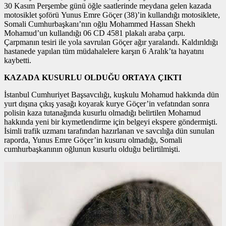
30 Kasım Perşembe günü öğle saatlerinde meydana gelen kazada
motosiklet şoförü Yunus Emre Göçer (38)’in kullandığı motosiklete,
Somali Cumhurbaşkanı’nın oğlu Mohammed Hassan Shekh
Mohamud’un kullandığı 06 CD 4581 plakalı araba çarpı.
Çarpmanın tesiri ile yola savrulan Göçer ağır yaralandı. Kaldırıldığı
hastanede yapılan tüm müdahalelere karşın 6 Aralık’ta hayatını
kaybetti.
KAZADA KUSURLU OLDUĞU ORTAYA ÇIKTI
İstanbul Cumhuriyet Başsavcılığı, kuşkulu Mohamud hakkında dün
yurt dışına çıkış yasağı koyarak kurye Göçer’in vefatından sonra
polisin kaza tutanağında kusurlu olmadığı belirtilen Mohamud
hakkında yeni bir kıymetlendirme için belgeyi ekspere göndermişti.
İsimli trafik uzmanı tarafından hazırlanan ve savcılığa dün sunulan
raporda, Yunus Emre Göçer’in kusuru olmadığı, Somali
cumhurbaşkanının oğlunun kusurlu olduğu belirtilmişti.