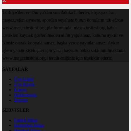
Türkiye'den ve Dünya’dan son dakika haberler, köşe yazıları,
magazinden siyasete, spordan seyahate bütün konuların tek adresi
www.magazinsitesi.org platformunda; magazinsitesi.org haber
içerikleri kaynak gösterilmeden alıntı yapılamaz, kanuna aykırı ve
izinsiz olarak kopyalanamaz, başka yerde yayınlanamaz. Aykırı
işlem yapan kişi/kişiler için yasal başvuru hakkı saklı tutulmaktadır.
www.magazinsitesi.org'i tercih ettiğiniz için teşekkür ederiz.
SAYFALAR
Üye Girişi
Üye Kaydı
Künye
Hakkımızda
İletişim
SERVİSLER
Futbol İddaa
Basketbol İddaa
Hentbol İddaa