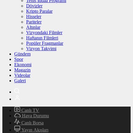
Tenis İddaa Programı
Dövizler
Kripto Paralar
Hisseler
Pariteler
Altınlar
Vizyondaki Filmler
Haftanın Filmleri
Popüler Fragmanlar
Vizyon Takvimi
Gündem
Spor
Ekonomi
Magazin
Videolar
Galeri
Canlı TV
Hava Durumu
Canlı Borsa
Yayın Akışları