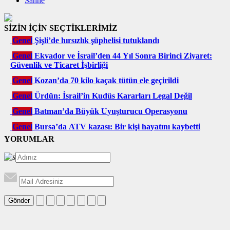
Sahne
SİZİN İÇİN SEÇTİKLERİMİZ
Genel
Şişli’de hırsızlık şüphelisi tutuklandı
Genel
Ekvador ve İsrail’den 44 Yıl Sonra Birinci Ziyaret:
Güvenlik ve Ticaret İşbirliği
Genel
Kozan’da 70 kilo kaçak tütün ele geçirildi
Genel
Ürdün: İsrail’in Kudüs Kararları Legal Değil
Genel
Batman’da Büyük Uyuşturucu Operasyonu
Genel
Bursa’da ATV kazası: Bir kişi hayatını kaybetti
YORUMLAR
Gönder