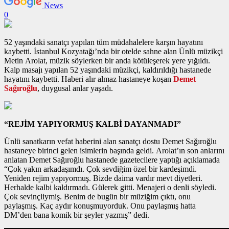
News
0
52 yaşındaki sanatçı yapılan tüm müdahalelere karşın hayatını
kaybetti. İstanbul Kozyatağı’nda bir otelde sahne alan Ünlü müzikçi
Metin Arolat, müzik söylerken bir anda kötüleşerek yere yığıldı.
Kalp masajı yapılan 52 yaşındaki müzikçi, kaldırıldığı hastanede
hayatını kaybetti. Haberi alır almaz hastaneye koşan
Demet
Sağıroğlu
, duygusal anlar yaşadı.
“REJİM YAPIYORMUŞ KALBİ DAYANMADI”
Ünlü sanatkarın vefat haberini alan sanatçı dostu Demet Sağıroğlu
hastaneye birinci gelen isimlerin başında geldi. Arolat’ın son anlarını
anlatan Demet Sağıroğlu hastanede gazetecilere yaptığı açıklamada
“Çok yakın arkadaşımdı. Çok sevdiğim özel bir kardeşimdi.
Yeniden rejim yapıyormuş. Bizde daima vardır mevt diyetleri.
Herhalde kalbi kaldırmadı. Gülerek gitti. Menajeri o denli söyledi.
Çok sevinçliymiş. Benim de bugün bir müziğim çıktı, onu
paylaşmış. Kaç aydır konuşmuyorduk. Onu paylaşmış hatta
DM’den bana komik bir şeyler yazmış” dedi.