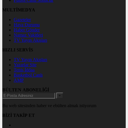
Futbol Canlı Sonuçlar
MULTİMEDYA
Gazeteler
Hava Durumu
Haber Gönder
Namaz Vakitleri
TV Yayın Akışları
HIZLI SERVİS
TV Yayın Akışları
Yazarlar Site
Tenis İddaa
Basketbol Canlı
AMP
BÜLTEN ABONELİĞİ
+
Bu web sitesinden haber ve ebülten almak istiyorum
BİZİ TAKİP ET