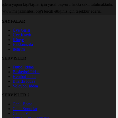
işlem yapan kişi/kişiler için yasal başvuru hakkı saklı tutulmaktadır.
www.magazinsitesi.org'i tercih ettiğiniz için teşekkür ederiz.
SAYFALAR
Üye Girişi
Üye Kaydı
Künye
Hakkımızda
İletişim
SERVİSLER
Futbol İddaa
Basketbol İddaa
Hentbol İddaa
Bilardo İddaa
Voleybol İddaa
SERVİSLER 2
Canlı Borsa
Canlı Sonuçlar
Canlı TV