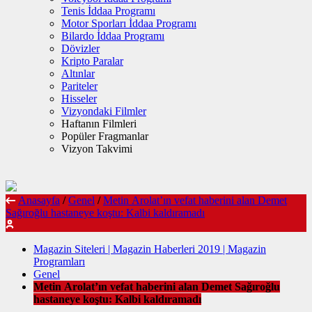
Tenis İddaa Programı
Motor Sporları İddaa Programı
Bilardo İddaa Programı
Dövizler
Kripto Paralar
Altınlar
Pariteler
Hisseler
Vizyondaki Filmler
Haftanın Filmleri
Popüler Fragmanlar
Vizyon Takvimi
Anasayfa
/
Genel
/
Metin Arolat’ın vefat haberini alan Demet
Sağıroğlu hastaneye koştu: Kalbi kaldıramadı
Magazin Siteleri | Magazin Haberleri 2019 | Magazin
Programları
Genel
Metin Arolat’ın vefat haberini alan Demet Sağıroğlu
hastaneye koştu: Kalbi kaldıramadı