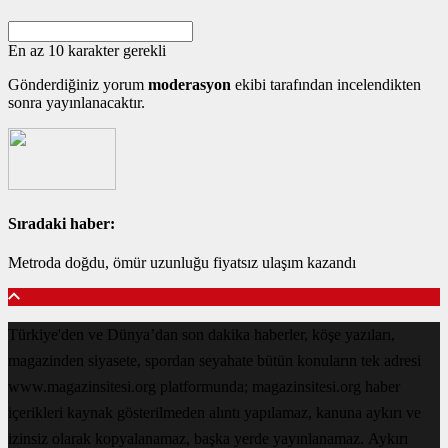
En az 10 karakter gerekli
Gönderdiğiniz yorum
moderasyon
ekibi tarafından incelendikten
sonra yayınlanacaktır.
Sıradaki haber:
Metroda doğdu, ömür uzunluğu fiyatsız ulaşım kazandı
Türkiye'den ve Dünya’dan son dakika haberler, köşe yazıları,
magazinden siyasete, spordan seyahate bütün konuların tek adresi
www.magazinsitesi.org platformunda; magazinsitesi.org haber
içerikleri kaynak gösterilmeden alıntı yapılamaz, kanuna aykırı ve
izinsiz olarak kopyalanamaz, başka yerde yayınlanamaz. Aykırı