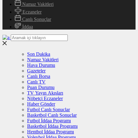
Namaz Vakitleri
Eczaneler
Canlı Sonuçlar
İddaa
Son Dakika
Namaz Vakitleri
Hava Durumu
Gazeteler
Canlı Borsa
Canlı TV
Puan Durumu
TV Yayın Akışları
Nöbetçi Eczaneler
Haber Gönder
Futbol Canlı Sonuçlar
Basketbol Canlı Sonuçlar
Futbol İddaa Programı
Basketbol İddaa Programı
Hentbol İddaa Programı
Voleybol İddaa Programı