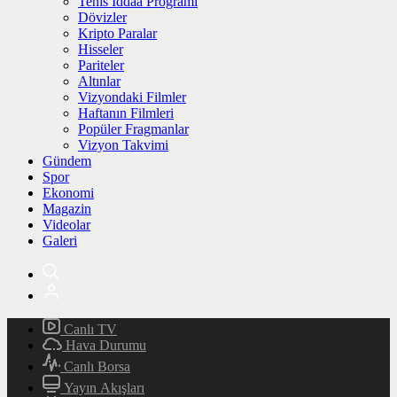
Tenis İddaa Programı
Dövizler
Kripto Paralar
Hisseler
Pariteler
Altınlar
Vizyondaki Filmler
Haftanın Filmleri
Popüler Fragmanlar
Vizyon Takvimi
Gündem
Spor
Ekonomi
Magazin
Videolar
Galeri
Canlı TV
Hava Durumu
Canlı Borsa
Yayın Akışları