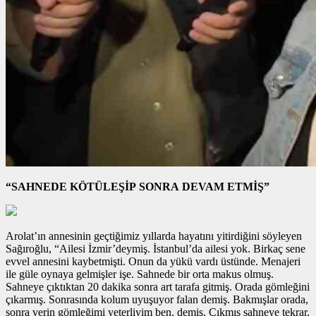
“SAHNEDE KÖTÜLEŞİP SONRA DEVAM ETMİŞ”
Arolat’ın annesinin geçtiğimiz yıllarda hayatını yitirdiğini söyleyen
Sağıroğlu, “Ailesi İzmir’deymiş. İstanbul’da ailesi yok. Birkaç sene
evvel annesini kaybetmişti. Onun da yükü vardı üstünde. Menajeri
ile güle oynaya gelmişler işe. Sahnede bir orta makus olmuş.
Sahneye çıktıktan 20 dakika sonra art tarafa gitmiş. Orada gömleğini
çıkarmış. Sonrasında kolum uyuşuyor falan demiş. Bakmışlar orada,
sonra verin gömleğimi yeterliyim ben, demiş. Çıkmış sahneye tekrar.