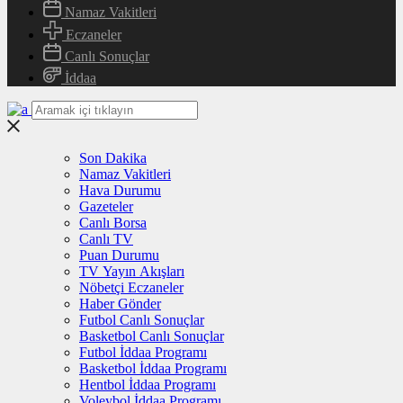
Namaz Vakitleri
Eczaneler
Canlı Sonuçlar
İddaa
Son Dakika
Namaz Vakitleri
Hava Durumu
Gazeteler
Canlı Borsa
Canlı TV
Puan Durumu
TV Yayın Akışları
Nöbetçi Eczaneler
Haber Gönder
Futbol Canlı Sonuçlar
Basketbol Canlı Sonuçlar
Futbol İddaa Programı
Basketbol İddaa Programı
Hentbol İddaa Programı
Voleybol İddaa Programı