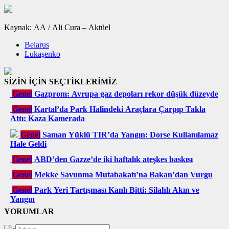
Kaynak: AA / Ali Cura – Aktüel
Belarus
Lukaşenko
SİZİN İÇİN SEÇTİKLERİMİZ
Genel
Gazprom: Avrupa gaz depoları rekor düşük düzeyde
Genel
Kartal’da Park Halindeki Araçlara Çarpıp Takla
Attı: Kaza Kamerada
Genel
Saman Yüklü TIR’da Yangın: Dorse Kullanılamaz
Hale Geldi
Genel
ABD’den Gazze’de iki haftalık ateşkes baskısı
Genel
Mekke Savunma Mutabakatı’na Bakan’dan Vurgu
Genel
Park Yeri Tartışması Kanlı Bitti: Silahlı Akın ve
Yangın
YORUMLAR