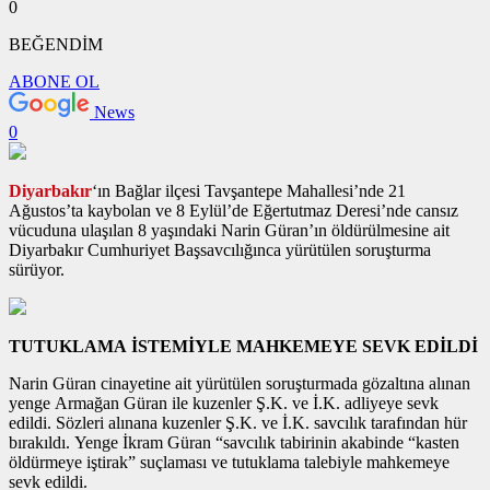
0
BEĞENDİM
ABONE OL
News
0
Diyarbakır
‘ın Bağlar ilçesi Tavşantepe Mahallesi’nde 21
Ağustos’ta kaybolan ve 8 Eylül’de Eğertutmaz Deresi’nde cansız
vücuduna ulaşılan 8 yaşındaki Narin Güran’ın öldürülmesine ait
Diyarbakır Cumhuriyet Başsavcılığınca yürütülen soruşturma
sürüyor.
TUTUKLAMA İSTEMİYLE MAHKEMEYE SEVK EDİLDİ
Narin Güran cinayetine ait yürütülen soruşturmada gözaltına alınan
yenge Armağan Güran ile kuzenler Ş.K. ve İ.K. adliyeye sevk
edildi. Sözleri alınana kuzenler Ş.K. ve İ.K. savcılık tarafından hür
bırakıldı. Yenge İkram Güran “savcılık tabirinin akabinde “kasten
öldürmeye iştirak” suçlaması ve tutuklama talebiyle mahkemeye
sevk edildi.