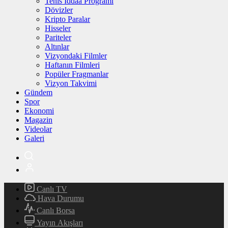
Tenis İddaa Programı
Dövizler
Kripto Paralar
Hisseler
Pariteler
Altınlar
Vizyondaki Filmler
Haftanın Filmleri
Popüler Fragmanlar
Vizyon Takvimi
Gündem
Spor
Ekonomi
Magazin
Videolar
Galeri
Canlı TV
Hava Durumu
Canlı Borsa
Yayın Akışları