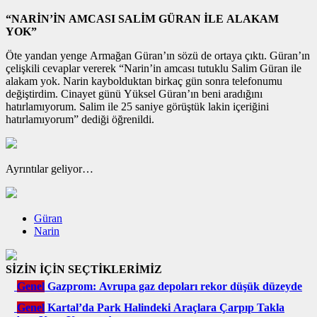
“NARİN’İN AMCASI SALİM GÜRAN İLE ALAKAM
YOK”
Öte yandan yenge Armağan Güran’ın sözü de ortaya çıktı. Güran’ın
çelişkili cevaplar vererek “Narin’in amcası tutuklu Salim Güran ile
alakam yok. Narin kaybolduktan birkaç gün sonra telefonumu
değiştirdim. Cinayet günü Yüksel Güran’ın beni aradığını
hatırlamıyorum. Salim ile 25 saniye görüştük lakin içeriğini
hatırlamıyorum” dediği öğrenildi.
Ayrıntılar geliyor…
Güran
Narin
SİZİN İÇİN SEÇTİKLERİMİZ
Genel
Gazprom: Avrupa gaz depoları rekor düşük düzeyde
Genel
Kartal’da Park Halindeki Araçlara Çarpıp Takla