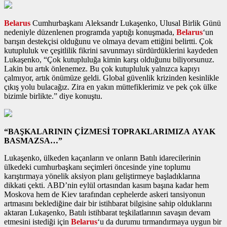
Belarus
Cumhurbaşkanı Aleksandr Lukaşenko, Ulusal Birlik Günü
nedeniyle düzenlenen programda yaptığı konuşmada,
Belarus
‘un
barışın destekçisi olduğunu ve olmaya devam ettiğini belirtti. Çok
kutupluluk ve çeşitlilik fikrini savunmayı sürdürdüklerini kaydeden
Lukaşenko, “Çok kutupluluğa kimin karşı olduğunu biliyorsunuz.
Lakin bu artık önlenemez. Bu çok kutupluluk yalnızca kapıyı
çalmıyor, artık önümüze geldi. Global güvenlik krizinden kesinlikle
çıkış yolu bulacağız. Zira en yakın müttefiklerimiz ve pek çok ülke
bizimle birlikte.” diye konuştu.
“BAŞKALARININ ÇİZMESİ TOPRAKLARIMIZA AYAK
BASMAZSA…”
Lukaşenko, ülkeden kaçanların ve onların Batılı idarecilerinin
ülkedeki cumhurbaşkanı seçimleri öncesinde yine toplumu
karıştırmaya yönelik aksiyon planı geliştirmeye başladıklarına
dikkati çekti. ABD’nin eylül ortasından kasım başına kadar hem
Moskova hem de Kiev tarafından cephelerde askeri tansiyonun
artmasını beklediğine dair bir istihbarat bilgisine sahip olduklarını
aktaran Lukaşenko, Batılı istihbarat teşkilatlarının savaşın devam
etmesini istediği için
Belarus
‘u da durumu tırmandırmaya uygun bir