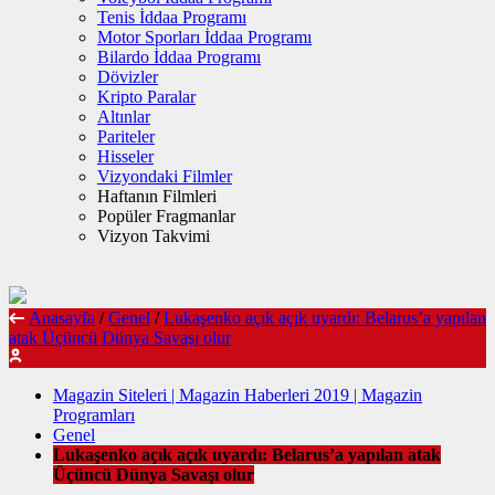
Tenis İddaa Programı
Motor Sporları İddaa Programı
Bilardo İddaa Programı
Dövizler
Kripto Paralar
Altınlar
Pariteler
Hisseler
Vizyondaki Filmler
Haftanın Filmleri
Popüler Fragmanlar
Vizyon Takvimi
Anasayfa
/
Genel
/
Lukaşenko açık açık uyardı: Belarus’a yapılan
atak Üçüncü Dünya Savaşı olur
Magazin Siteleri | Magazin Haberleri 2019 | Magazin
Programları
Genel
Lukaşenko açık açık uyardı: Belarus’a yapılan atak
Üçüncü Dünya Savaşı olur