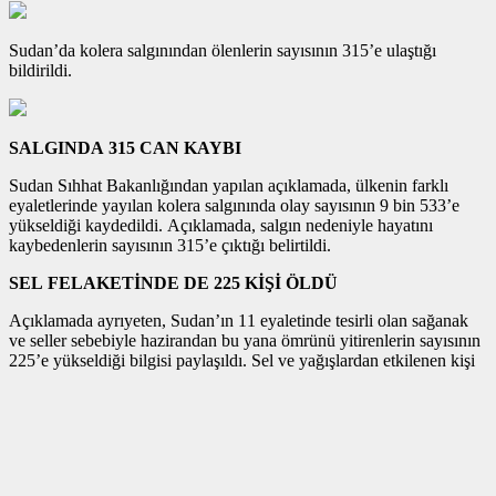
Sudan’da kolera salgınından ölenlerin sayısının 315’e ulaştığı
bildirildi.
SALGINDA 315 CAN KAYBI
Sudan Sıhhat Bakanlığından yapılan açıklamada, ülkenin farklı
eyaletlerinde yayılan kolera salgınında olay sayısının 9 bin 533’e
yükseldiği kaydedildi. Açıklamada, salgın nedeniyle hayatını
kaybedenlerin sayısının 315’e çıktığı belirtildi.
SEL FELAKETİNDE DE 225 KİŞİ ÖLDÜ
Açıklamada ayrıyeten, Sudan’ın 11 eyaletinde tesirli olan sağanak
ve seller sebebiyle hazirandan bu yana ömrünü yitirenlerin sayısının
225’e yükseldiği bilgisi paylaşıldı. Sel ve yağışlardan etkilenen kişi
sayısının da 345 bin 204’e ulaştığı aktarıldı.
Sudan’da temmuz ile ekim ayları ortasındaki sel ve taşkınlar sonucu
her yıl 100’den fazla kişi hayatını kaybediyor, on binlerce mesken, iş