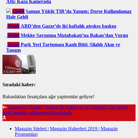
Attı: Kaza Kamerada
Genel
Saman Yüklü TIR’da Yangın: Dorse Kullanılamaz
Hale Geldi
Genel
ABD’den Gazze’de iki haftalık ateşkes baskısı
Genel
Mekke Savunma Mutabakatı’na Bakan’dan Vurgu
Genel
Park Yeri Tartışması Kanlı Bitti: Silahlı Akın ve
Yangın
Sıradaki haber:
Bakanlıktan fırsatçılara ağır yaptırımlar geliyor!
Anasayfa
/
Genel
/
Sudan’da kolera ve sel felaketi! Can kaybı
artık denetim edilemeyecek noktada
Magazin Siteleri | Magazin Haberleri 2019 | Magazin
Programları