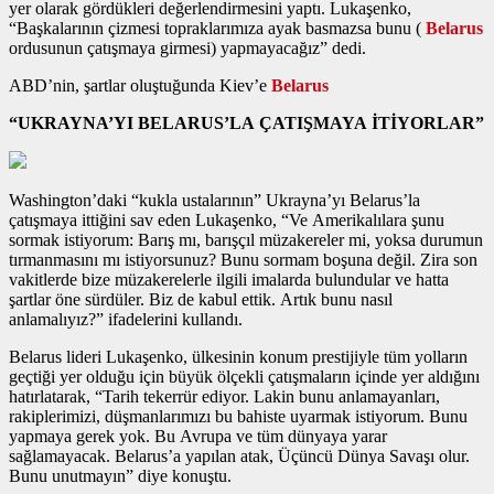
yer olarak gördükleri değerlendirmesini yaptı. Lukaşenko,
“Başkalarının çizmesi topraklarımıza ayak basmazsa bunu (
Belarus
ordusunun çatışmaya girmesi) yapmayacağız” dedi.
ABD’nin, şartlar oluştuğunda Kiev’e
Belarus
“UKRAYNA’YI BELARUS’LA ÇATIŞMAYA İTİYORLAR”
Washington’daki “kukla ustalarının” Ukrayna’yı Belarus’la
çatışmaya ittiğini sav eden Lukaşenko, “Ve Amerikalılara şunu
sormak istiyorum: Barış mı, barışçıl müzakereler mi, yoksa durumun
tırmanmasını mı istiyorsunuz? Bunu sormam boşuna değil. Zira son
vakitlerde bize müzakerelerle ilgili imalarda bulundular ve hatta
şartlar öne sürdüler. Biz de kabul ettik. Artık bunu nasıl
anlamalıyız?” ifadelerini kullandı.
Belarus lideri Lukaşenko, ülkesinin konum prestijiyle tüm yolların
geçtiği yer olduğu için büyük ölçekli çatışmaların içinde yer aldığını
hatırlatarak, “Tarih tekerrür ediyor. Lakin bunu anlamayanları,
rakiplerimizi, düşmanlarımızı bu bahiste uyarmak istiyorum. Bunu
yapmaya gerek yok. Bu Avrupa ve tüm dünyaya yarar
sağlamayacak. Belarus’a yapılan atak, Üçüncü Dünya Savaşı olur.
Bunu unutmayın” diye konuştu.