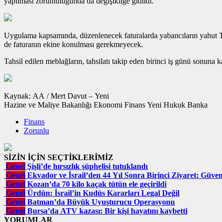
yapılması zorunluluğunda da değişikliğe gidildi.
Uygulama kapsamında, düzenlenecek faturalarda yabancıların yahut Tür
de faturanın ekine konulması gerekmeyecek.
Tahsil edilen meblağların, tahsilatı takip eden birinci iş günü sonuna 
Kaynak: AA / Mert Davut – Yeni
Hazine ve Maliye Bakanlığı Ekonomi Finans Yeni Hukuk Banka
Finans
Zorunlu
SİZİN İÇİN SEÇTİKLERİMİZ
Genel
Şişli’de hırsızlık şüphelisi tutuklandı
Genel
Ekvador ve İsrail’den 44 Yıl Sonra Birinci Ziyaret: Güvenl
Genel
Kozan’da 70 kilo kaçak tütün ele geçirildi
Genel
Ürdün: İsrail’in Kudüs Kararları Legal Değil
Genel
Batman’da Büyük Uyuşturucu Operasyonu
Genel
Bursa’da ATV kazası: Bir kişi hayatını kaybetti
YORUMLAR