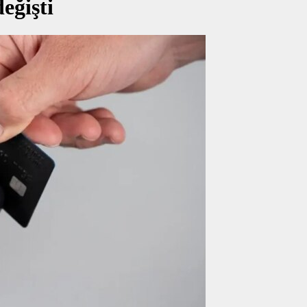
eğişti