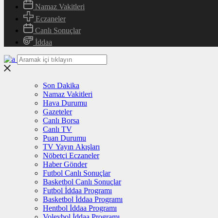
Namaz Vakitleri
Eczaneler
Canlı Sonuçlar
İddaa
Son Dakika
Namaz Vakitleri
Hava Durumu
Gazeteler
Canlı Borsa
Canlı TV
Puan Durumu
TV Yayın Akışları
Nöbetçi Eczaneler
Haber Gönder
Futbol Canlı Sonuçlar
Basketbol Canlı Sonuçlar
Futbol İddaa Programı
Basketbol İddaa Programı
Hentbol İddaa Programı
Voleybol İddaa Programı