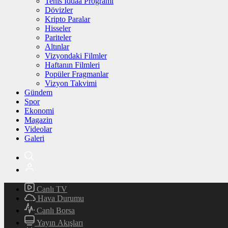
Tenis İddaa Programı
Dövizler
Kripto Paralar
Hisseler
Pariteler
Altınlar
Vizyondaki Filmler
Haftanın Filmleri
Popüler Fragmanlar
Vizyon Takvimi
Gündem
Spor
Ekonomi
Magazin
Videolar
Galeri
Canlı TV
Hava Durumu
Canlı Borsa
Yayın Akışları