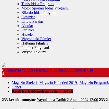
Tenis İddaa Programı
Motor Sporları İddaa Programı
Bilardo İddaa Programı
Dövizler
Kripto Paralar
Altınlar
Pariteler
Hisseler
Vizyondaki Filmler
Haftanın Filmleri
Popüler Fragmanlar
Vizyon Takvimi
Anasayfa
/
Genel
/
Kredi kartı ödemelerinde limit değişti
Magazin Siteleri | Magazin Haberleri 2019 | Magazin Programla
Genel
Kredi kartı ödemelerinde limit değişti
233 kez okunmuştur
Yayınlanma Tarihi: 2 Aralık 2024 12:00
233
2