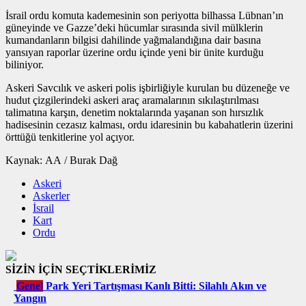
İsrail ordu komuta kademesinin son periyotta bilhassa Lübnan’ın
güneyinde ve Gazze’deki hücumlar sırasında sivil mülklerin
kumandanların bilgisi dahilinde yağmalandığına dair basına
yansıyan raporlar üzerine ordu içinde yeni bir ünite kurduğu
biliniyor.
Askeri Savcılık ve askeri polis işbirliğiyle kurulan bu düzeneğe ve
hudut çizgilerindeki askeri araç aramalarının sıkılaştırılması
talimatına karşın, denetim noktalarında yaşanan son hırsızlık
hadisesinin cezasız kalması, ordu idaresinin bu kabahatlerin üzerini
örttüğü tenkitlerine yol açıyor.
Kaynak: AA / Burak Dağ
Askeri
Askerler
İsrail
Kart
Ordu
SİZİN İÇİN SEÇTİKLERİMİZ
Genel
Park Yeri Tartışması Kanlı Bitti: Silahlı Akın ve
Yangın