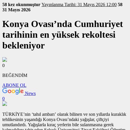
58 kez okunmuştur
Yayınlanma Tarihi: 31 Mayıs 2026 12:00
58
31 Mayıs 2026
Konya Ovası’nda Cumhuriyet
tarihinin en yüksek rekoltesi
bekleniyor
0
BEĞENDİM
ABONE OL
News
0
TÜRKİYE’nin ‘tahıl ambarı’ olarak bilinen ve son yıllarda kuraklık
tehlikesinin yaşandığı Konya Ovası’ndaki yağışlar, çiftçiyi
umutlandırdı. Yağışlarla kıraç yerlerin bile sulanmasına gerek
kalmadığını tabir eden Selçuk Üniversitesi Ziraat Fakültesi Öğretim