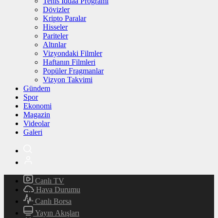
Tenis İddaa Programı
Dövizler
Kripto Paralar
Hisseler
Pariteler
Altınlar
Vizyondaki Filmler
Haftanın Filmleri
Popüler Fragmanlar
Vizyon Takvimi
Gündem
Spor
Ekonomi
Magazin
Videolar
Galeri
Canlı TV
Hava Durumu
Canlı Borsa
Yayın Akışları