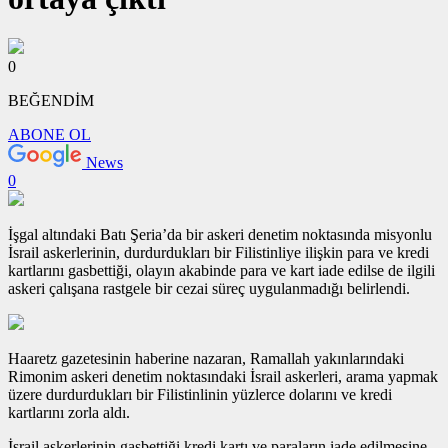
0
BEĞENDİM
ABONE OL
News
0
İşgal altındaki Batı Şeria’da bir askeri denetim noktasında misyonlu
İsrail askerlerinin, durdurdukları bir Filistinliye ilişkin para ve kredi
kartlarını gasbettiği, olayın akabinde para ve kart iade edilse de ilgili
askeri çalışana rastgele bir cezai süreç uygulanmadığı belirlendi.
Haaretz gazetesinin haberine nazaran, Ramallah yakınlarındaki
Rimonim askeri denetim noktasındaki İsrail askerleri, arama yapmak
üzere durdurdukları bir Filistinlinin yüzlerce dolarını ve kredi
kartlarını zorla aldı.
İsrail askerlerinin gasbettiği kredi kartı ve paraların iade edilmesine