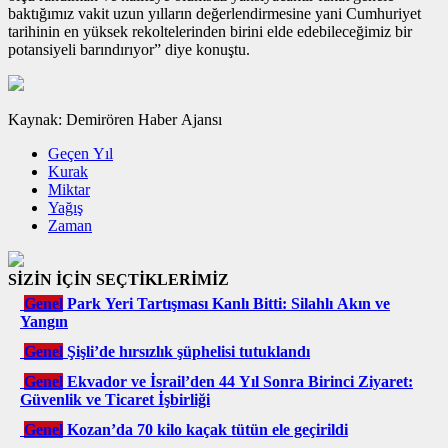
baktığımız vakit uzun yılların değerlendirmesine yani Cumhuriyet
tarihinin en yüksek rekoltelerinden birini elde edebileceğimiz bir
potansiyeli barındırıyor” diye konuştu.
Kaynak: Demirören Haber Ajansı
Geçen Yıl
Kurak
Miktar
Yağış
Zaman
SİZİN İÇİN SEÇTİKLERİMİZ
Genel
Park Yeri Tartışması Kanlı Bitti: Silahlı Akın ve
Yangın
Genel
Şişli’de hırsızlık şüphelisi tutuklandı
Genel
Ekvador ve İsrail’den 44 Yıl Sonra Birinci Ziyaret:
Güvenlik ve Ticaret İşbirliği
Genel
Kozan’da 70 kilo kaçak tütün ele geçirildi