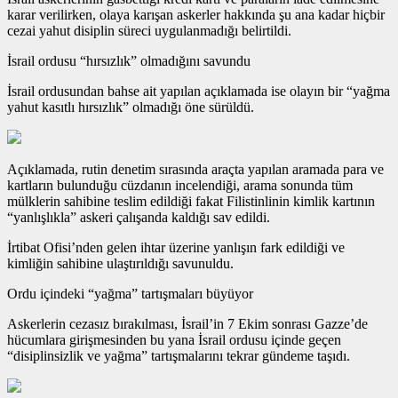
karar verilirken, olaya karışan askerler hakkında şu ana kadar hiçbir
cezai yahut disiplin süreci uygulanmadığı belirtildi.
İsrail ordusu “hırsızlık” olmadığını savundu
İsrail ordusundan bahse ait yapılan açıklamada ise olayın bir “yağma
yahut kasıtlı hırsızlık” olmadığı öne sürüldü.
Açıklamada, rutin denetim sırasında araçta yapılan aramada para ve
kartların bulunduğu cüzdanın incelendiği, arama sonunda tüm
mülklerin sahibine teslim edildiği fakat Filistinlinin kimlik kartının
“yanlışlıkla” askeri çalışanda kaldığı sav edildi.
İrtibat Ofisi’nden gelen ihtar üzerine yanlışın fark edildiği ve
kimliğin sahibine ulaştırıldığı savunuldu.
Ordu içindeki “yağma” tartışmaları büyüyor
Askerlerin cezasız bırakılması, İsrail’in 7 Ekim sonrası Gazze’de
hücumlara girişmesinden bu yana İsrail ordusu içinde geçen
“disiplinsizlik ve yağma” tartışmalarını tekrar gündeme taşıdı.