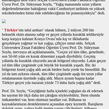
Üyesi Prof. Dr. Süleyman Soylu, “Yağış manasında uzun yılların
değerlendirmesine baktığımız vakit Cumhuriyet tarihinin en yüksek
rekoltelerinden birini elde edebileceğimiz bir potansiyeldeyiz” dedi.
‘
Türkiye
‘nin tahıl ambarı’ olarak bilinen, 2 milyon 200 bin
hektarlık ekim alanına sahip ve geçen yıllarda kuraklık tehlikesiyle
karşı karşıya kalınan Konya Ovası’nda kış ve ilkbaharda
gerçekleşen yağmur ve kar yağışı, çiftçiye umut oldu. Selçuk
Üniversitesi Ziraat Fakültesi Öğretim Üyesi Prof. Dr. Süleyman
Soylu, mevzuya ait açıklamasında, “Geçen yıl tüm ülke, genelinde,
son 50-60 yılın en kurak dönemini yaşadı diyebiliriz. Geçmiş
yıllarda da kuraklık oluyordu ancak bölgesel oluyordu. Lakin geçen
yıl tüm ülke çizgisinde çok büyük bir kuraklık yaşadı. Bir, iki
bölgemiz kısmi yağış aldı ancak birden fazla yerde bu hissedildi. Bu
yıl da tam aykırısı olarak, tüm ülke çizgisinde aşağı üst uzun yıllar
ortalamasının üzerinde yağış aldı. Mayıs ayının başına kadar
Türkiye geçen yıla nazaran yüzde 73 daha fazla yağış aldı” dedi.
Prof. Dr. Soylu, “Geçtiğimiz hafta içindeki yağışları da ek edersek
bu sayının bir ölçü daha üst çıktığını söyleyebiliriz. Hem olumlu
istikametleri var, hem olumsuz tarafları var. Bilhassa su
kaynaklarımızın desteklenmesi açısından epey kıymetli. Barajların
doluluk oranı, yağışa bağlı üretim yapan çiftçilerimiz, bilhassa