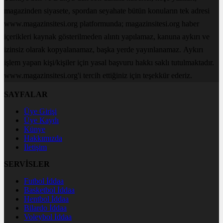
magazinden siyasete, spordan seyahate bütün konuların tek adresi
www.magazinsitesi.org platformunda; magazinsitesi.org haber
içerikleri kaynak gösterilmeden alıntı yapılamaz, kanuna aykırı ve
izinsiz olarak kopyalanamaz, başka yerde yayınlanamaz. Aykırı
işlem yapan kişi/kişiler için yasal başvuru hakkı saklı tutulmaktadır.
www.magazinsitesi.org'i tercih ettiğiniz için teşekkür ederiz.
SAYFALAR
Üye Girişi
Üye Kaydı
Künye
Hakkımızda
İletişim
SERVİSLER
Futbol İddaa
Basketbol İddaa
Hentbol İddaa
Bilardo İddaa
Voleybol İddaa