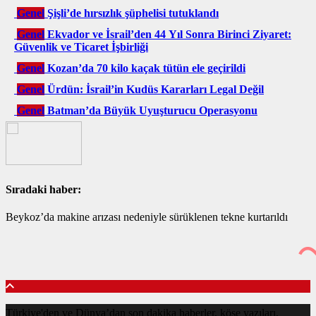
Genel
Şişli’de hırsızlık şüphelisi tutuklandı
Genel
Ekvador ve İsrail’den 44 Yıl Sonra Birinci Ziyaret:
Güvenlik ve Ticaret İşbirliği
Genel
Kozan’da 70 kilo kaçak tütün ele geçirildi
Genel
Ürdün: İsrail’in Kudüs Kararları Legal Değil
Genel
Batman’da Büyük Uyuşturucu Operasyonu
Sıradaki haber:
Beykoz’da makine arızası nedeniyle sürüklenen tekne kurtarıldı
Türkiye'den ve Dünya’dan son dakika haberler, köşe yazıları,