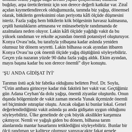
buğday, arpa üreticilerimiz için son derece değerli katkılar var. Ziraî
açıdan kıymetlendirecek olduğumuzda, tarımda biz yağışı, dönemsel
olarak, bitkilerin gereksinimi olan periyotta kâfi ölçüde düşmesini
isteriz. Fazla yağış hem bitkilerin kök bölgesinin havasız kalmasına,
çeşitli hastalıkların artmasına ve münasebetiyle randımanda de
azalmalara neden oluyor. Lakin kâfi ölçüde yağdığı vakit da bu
yüksek randıman ve rekolte açısından önemli potansiyel oluşturuyor.
Konya Ovası’nda, bu tarafıyla yılbaşına kadar aslında yeniden
olumsuz bir dönem seyretti. Lakin bilhassa ocak ayından itibaren
Konya Ovası’na çok önemli ölçüde yağış düştüğünü söyleyebiliriz.
Geçen yıla nazaran yüzde 90 daha fazla yağış aldık. Ekim ayından,
mayıs başına kadar bu son derece önemli” diye konuştu.
‘ŞU ANDA GİDİŞAT İYİ’
Tarımın üstü açık bir fabrika olduğunu belirten Prof. Dr. Soylu,
“Ürün ambara girinceye kadar risk faktörü her vakit var. Geçtiğimiz
gün Adana Ceyhan’da dolu yağışı, önemli ziyanlar oluşturdu. Onun
dışında bölgemizde de vakit zaman mesela Yunak ilçemizde önemli
sel biçiminde ıstıraplar oluştu. Ancak olağan ki bunlar lokal. Genel
değerlendirdiğimiz vakit aslında şu anda gidişatın uygun olduğunu
söyleyebiliriz. Ülke genelinde de çok büyük aksilikler karşımıza
çıkmıyor. Nemli ve yağışlı giden bu dönem, bilhassa tarım
alanlarında mantar hasarlarını tetiklediğini söyleyebiliriz. Bunlar bir
ölçü randıman ve kaliteye olumsuz yansıyacaktır fakat genele