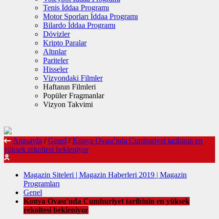
Tenis İddaa Programı
Motor Sporları İddaa Programı
Bilardo İddaa Programı
Dövizler
Kripto Paralar
Altınlar
Pariteler
Hisseler
Vizyondaki Filmler
Haftanın Filmleri
Popüler Fragmanlar
Vizyon Takvimi
Anasayfa
/
Genel
/
Konya Ovası’nda Cumhuriyet tarihinin en
yüksek rekoltesi bekleniyor
Magazin Siteleri | Magazin Haberleri 2019 | Magazin
Programları
Genel
Konya Ovası’nda Cumhuriyet tarihinin en yüksek
rekoltesi bekleniyor