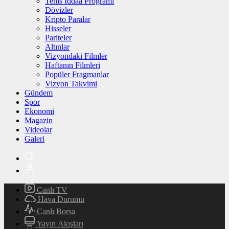
Tenis İddaa Programı
Dövizler
Kripto Paralar
Hisseler
Pariteler
Altınlar
Vizyondaki Filmler
Haftanın Filmleri
Popüler Fragmanlar
Vizyon Takvimi
Gündem
Spor
Ekonomi
Magazin
Videolar
Galeri
Canlı TV
Hava Durumu
Canlı Borsa
Yayın Akışları