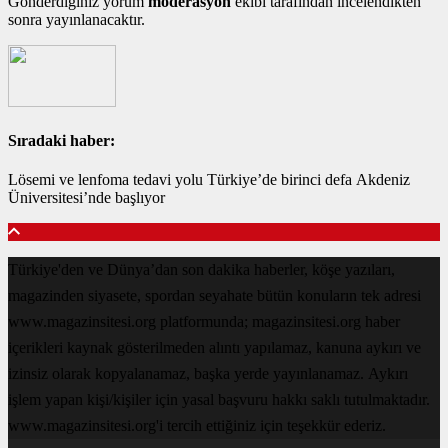
Gönderdiğiniz yorum
moderasyon
ekibi tarafından incelendikten
sonra yayınlanacaktır.
Sıradaki haber:
Lösemi ve lenfoma tedavi yolu Türkiye’de birinci defa Akdeniz
Üniversitesi’nde başlıyor
Türkiye'den ve Dünya’dan son dakika haberler, köşe yazıları,
magazinden siyasete, spordan seyahate bütün konuların tek adresi
www.magazinsitesi.org platformunda; magazinsitesi.org haber
içerikleri kaynak gösterilmeden alıntı yapılamaz, kanuna aykırı ve
izinsiz olarak kopyalanamaz, başka yerde yayınlanamaz. Aykırı
işlem yapan kişi/kişiler için yasal başvuru hakkı saklı tutulmaktadır.
www.magazinsitesi.org'i tercih ettiğiniz için teşekkür ederiz.