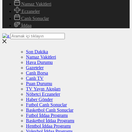
Namaz Vakitleri
Eczaneler
Canlı Sonuçlar
İddaa
Son Dakika
Namaz Vakitleri
Hava Durumu
Gazeteler
Canlı Borsa
Canlı TV
Puan Durumu
TV Yayın Akışları
Nöbetçi Eczaneler
Haber Gönder
Futbol Canlı Sonuçlar
Basketbol Canlı Sonuçlar
Futbol İddaa Programı
Basketbol İddaa Programı
Hentbol İddaa Programı
Voleybol İddaa Programı