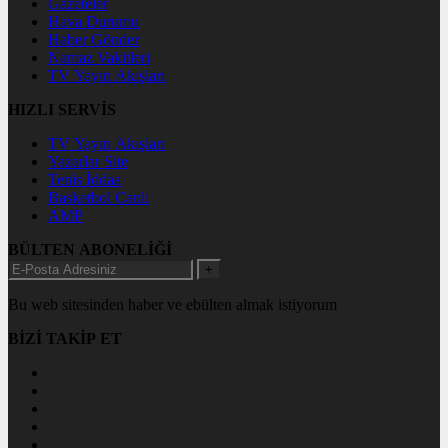
Gazeteler
Hava Durumu
Haber Gönder
Namaz Vakitleri
TV Yayın Akışları
HIZLI SERVİS
TV Yayın Akışları
Yazarlar Site
Tenis İddaa
Basketbol Canlı
AMP
BÜLTEN ABONELİĞİ
+
Bu web sitesinden haber ve ebülten almak istiyorum
BİZİ TAKİP ET