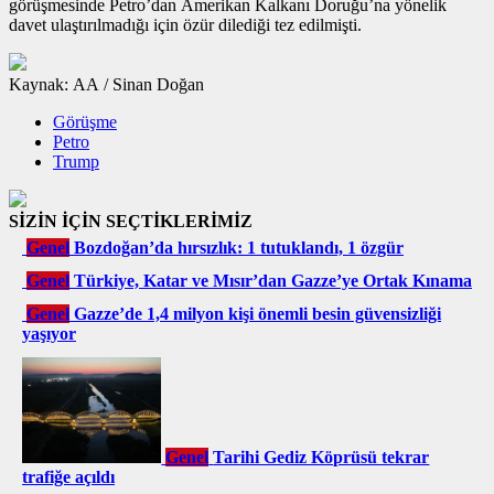
görüşmesinde Petro’dan Amerikan Kalkanı Doruğu’na yönelik
davet ulaştırılmadığı için özür dilediği tez edilmişti.
Kaynak: AA / Sinan Doğan
Görüşme
Petro
Trump
SİZİN İÇİN SEÇTİKLERİMİZ
Genel
Bozdoğan’da hırsızlık: 1 tutuklandı, 1 özgür
Genel
Türkiye, Katar ve Mısır’dan Gazze’ye Ortak Kınama
Genel
Gazze’de 1,4 milyon kişi önemli besin güvensizliği
yaşıyor
Genel
Tarihi Gediz Köprüsü tekrar
trafiğe açıldı