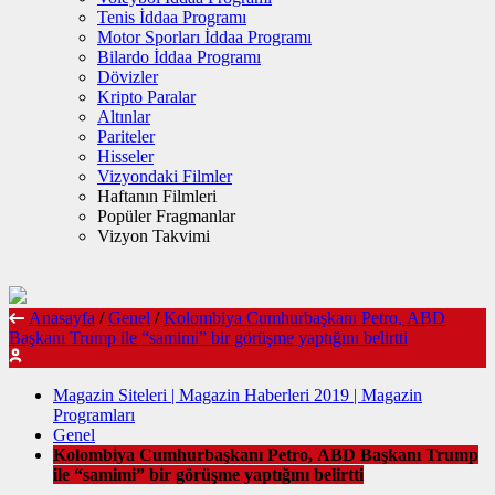
Tenis İddaa Programı
Motor Sporları İddaa Programı
Bilardo İddaa Programı
Dövizler
Kripto Paralar
Altınlar
Pariteler
Hisseler
Vizyondaki Filmler
Haftanın Filmleri
Popüler Fragmanlar
Vizyon Takvimi
Anasayfa
/
Genel
/
Kolombiya Cumhurbaşkanı Petro, ABD
Başkanı Trump ile “samimi” bir görüşme yaptığını belirtti
Magazin Siteleri | Magazin Haberleri 2019 | Magazin
Programları
Genel
Kolombiya Cumhurbaşkanı Petro, ABD Başkanı Trump
ile “samimi” bir görüşme yaptığını belirtti