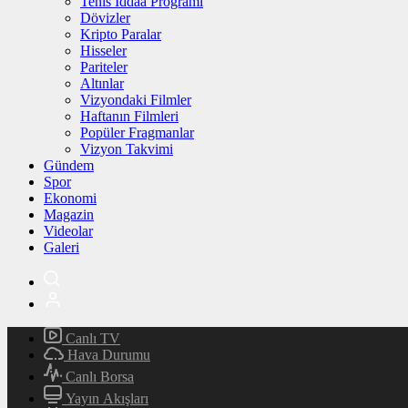
Tenis İddaa Programı
Dövizler
Kripto Paralar
Hisseler
Pariteler
Altınlar
Vizyondaki Filmler
Haftanın Filmleri
Popüler Fragmanlar
Vizyon Takvimi
Gündem
Spor
Ekonomi
Magazin
Videolar
Galeri
Canlı TV
Hava Durumu
Canlı Borsa
Yayın Akışları