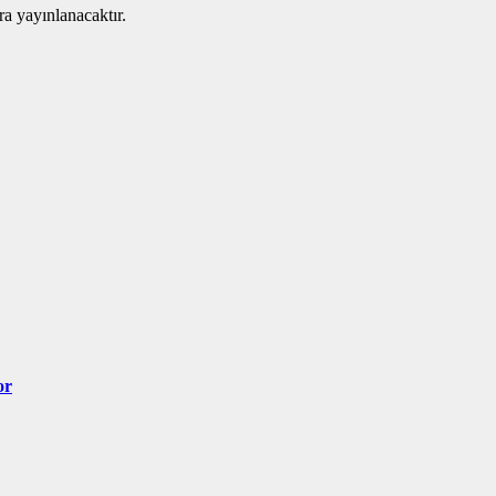
ra yayınlanacaktır.
or