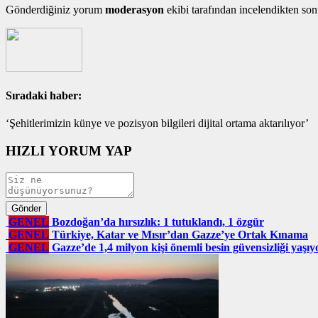
Gönderdiğiniz yorum
moderasyon
ekibi tarafından incelendikten son
Sıradaki haber:
‘Şehitlerimizin künye ve pozisyon bilgileri dijital ortama aktarılıyor’
HIZLI YORUM YAP
GENEL
Bozdoğan’da hırsızlık: 1 tutuklandı, 1 özgür
GENEL
Türkiye, Katar ve Mısır’dan Gazze’ye Ortak Kınama
GENEL
Gazze’de 1,4 milyon kişi önemli besin güvensizliği yaşıy