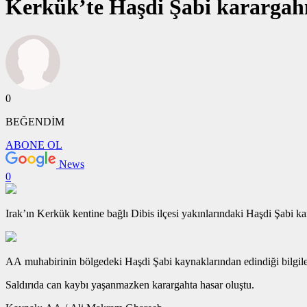
Kerkük’te Haşdi Şabi karargahı
0
BEĞENDİM
ABONE OL
News
0
Irak’ın Kerkük kentine bağlı Dibis ilçesi yakınlarındaki Haşdi Şabi 
AA muhabirinin bölgedeki Haşdi Şabi kaynaklarından edindiği bilgiler
Saldırıda can kaybı yaşanmazken karargahta hasar oluştu.