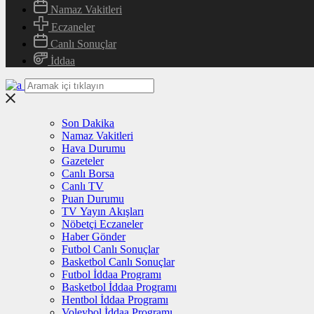
Namaz Vakitleri
Eczaneler
Canlı Sonuçlar
İddaa
Son Dakika
Namaz Vakitleri
Hava Durumu
Gazeteler
Canlı Borsa
Canlı TV
Puan Durumu
TV Yayın Akışları
Nöbetçi Eczaneler
Haber Gönder
Futbol Canlı Sonuçlar
Basketbol Canlı Sonuçlar
Futbol İddaa Programı
Basketbol İddaa Programı
Hentbol İddaa Programı
Voleybol İddaa Programı