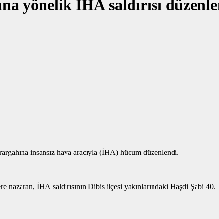
na yönelik İHA saldırısı düzenle
karargahına insansız hava aracıyla (İHA) hücum düzenlendi.
e nazaran, İHA saldırısının Dibis ilçesi yakınlarındaki Haşdi Şabi 40.