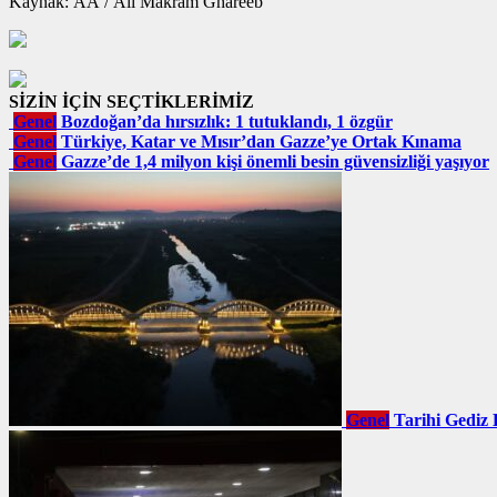
Kaynak: AA / Ali Makram Ghareeb
SİZİN İÇİN SEÇTİKLERİMİZ
Genel
Bozdoğan’da hırsızlık: 1 tutuklandı, 1 özgür
Genel
Türkiye, Katar ve Mısır’dan Gazze’ye Ortak Kınama
Genel
Gazze’de 1,4 milyon kişi önemli besin güvensizliği yaşıyor
Genel
Tarihi Gediz 