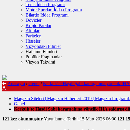
Tenis İddaa Programı
Motor Sporları İddaa Programı
Bilardo İddaa Programı
Dövizler
Kripto Paralar
Altınlar
Pariteler
Hisseler
Vizyondaki Filmler
Haftanın Filmleri
Popüler Fragmanlar
Vizyon Takvimi
Anasayfa
/
Genel
/
Kerkük’te Haşdi Şabi karargahına yönelik İHA 
Magazin Siteleri | Magazin Haberleri 2019 | Magazin Programla
Genel
Kerkük’te Haşdi Şabi karargahına yönelik İHA saldırısı d
121 kez okunmuştur
Yayınlanma Tarihi: 15 Mart 2026 06:00
121
1