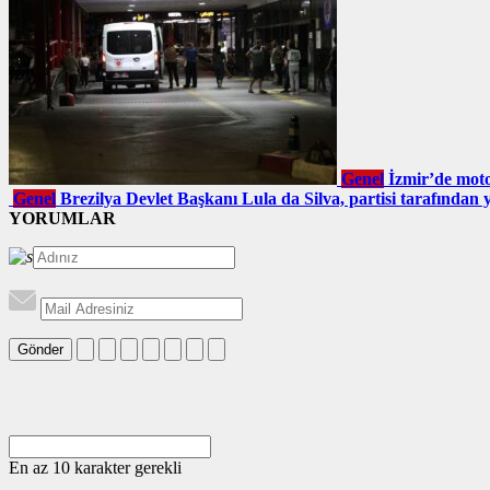
Genel
İzmir’de motos
Genel
Brezilya Devlet Başkanı Lula da Silva, partisi tarafından y
YORUMLAR
Gönder
En az 10 karakter gerekli