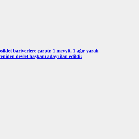
iklet bariyerlere çarptı: 1 meyyit, 1 ağır yaralı
eniden devlet başkanı adayı ilan edildi: