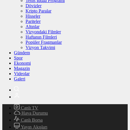
Tenis İddaa Programı
Dövizler
Kripto Paralar
Hisseler
Pariteler
Altınlar
Vizyondaki Filmler
Haftanın Filmleri
Popüler Fragmanlar
Vizyon Takvimi
Gündem
Spor
Ekonomi
Magazin
Videolar
Galeri
Canlı TV
Hava Durumu
Canlı Borsa
Yayın Akışları