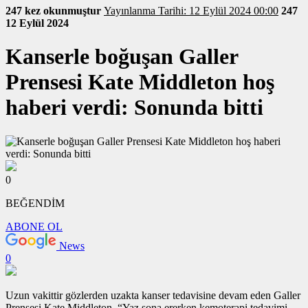
247 kez okunmuştur
Yayınlanma Tarihi: 12 Eylül 2024 00:00
247
12 Eylül 2024
Kanserle boğuşan Galler
Prensesi Kate Middleton hoş
haberi verdi: Sonunda bitti
0
BEĞENDİM
ABONE OL
News
0
Uzun vakittir gözlerden uzakta kanser tedavisine devam eden Galler
Prensesi Kate Middleton, “Yaz sona ererken kemoterapi tedavimi