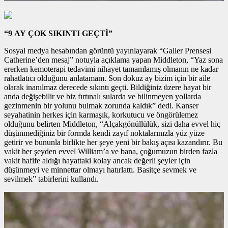
“9 AY ÇOK SIKINTI GEÇTİ”
Sosyal medya hesabından görüntü yayınlayarak “Galler Prensesi
Catherine’den mesaj” notuyla açıklama yapan Middleton, “Yaz sona
ererken kemoterapi tedavimi nihayet tamamlamış olmanın ne kadar
rahatlatıcı olduğunu anlatamam. Son dokuz ay bizim için bir aile
olarak inanılmaz derecede sıkıntı geçti. Bildiğiniz üzere hayat bir
anda değişebilir ve biz fırtınalı sularda ve bilinmeyen yollarda
gezinmenin bir yolunu bulmak zorunda kaldık” dedi. Kanser
seyahatinin herkes için karmaşık, korkutucu ve öngörülemez
olduğunu belirten Middleton, “Alçakgönüllülük, sizi daha evvel hiç
düşünmediğiniz bir formda kendi zayıf noktalarınızla yüz yüze
getirir ve bununla birlikte her şeye yeni bir bakış açısı kazandırır. Bu
vakit her şeyden evvel William’a ve bana, çoğumuzun birden fazla
vakit hafife aldığı hayattaki kolay ancak değerli şeyler için
düşünmeyi ve minnettar olmayı hatırlattı. Basitçe sevmek ve
sevilmek” tabirlerini kullandı.