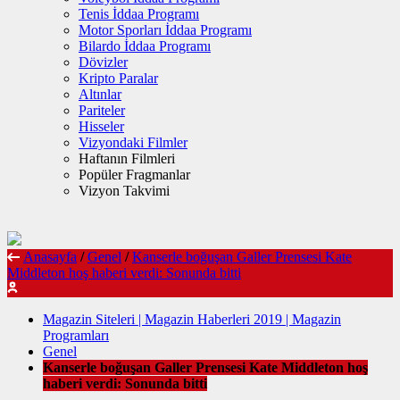
Tenis İddaa Programı
Motor Sporları İddaa Programı
Bilardo İddaa Programı
Dövizler
Kripto Paralar
Altınlar
Pariteler
Hisseler
Vizyondaki Filmler
Haftanın Filmleri
Popüler Fragmanlar
Vizyon Takvimi
Anasayfa
/
Genel
/
Kanserle boğuşan Galler Prensesi Kate
Middleton hoş haberi verdi: Sonunda bitti
Magazin Siteleri | Magazin Haberleri 2019 | Magazin
Programları
Genel
Kanserle boğuşan Galler Prensesi Kate Middleton hoş
haberi verdi: Sonunda bitti