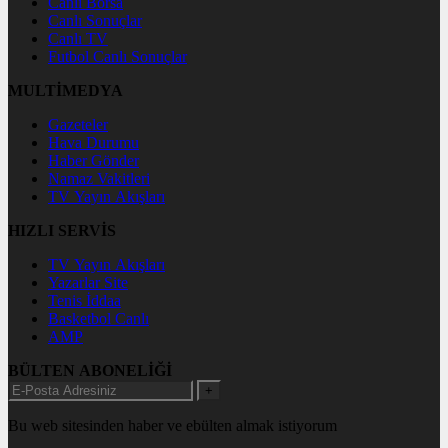
Canlı Borsa
Canlı Sonuçlar
Canlı TV
Futbol Canlı Sonuçlar
MULTİMEDYA
Gazeteler
Hava Durumu
Haber Gönder
Namaz Vakitleri
TV Yayın Akışları
HIZLI SERVİS
TV Yayın Akışları
Yazarlar Site
Tenis İddaa
Basketbol Canlı
AMP
BÜLTEN ABONELİĞİ
+
Bu web sitesinden haber ve ebülten almak istiyorum