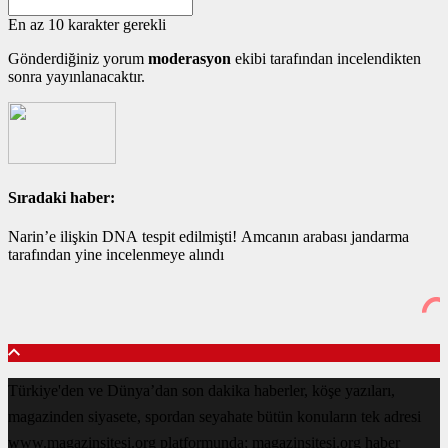
En az 10 karakter gerekli
Gönderdiğiniz yorum
moderasyon
ekibi tarafından incelendikten
sonra yayınlanacaktır.
Sıradaki haber:
Narin’e ilişkin DNA tespit edilmişti! Amcanın arabası jandarma
tarafından yine incelenmeye alındı
Türkiye'den ve Dünya’dan son dakika haberler, köşe yazıları,
magazinden siyasete, spordan seyahate bütün konuların tek adresi
www.magazinsitesi.org platformunda; magazinsitesi.org haber