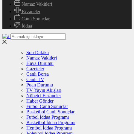
Namaz Vakitleri
Eczaneler
Canlı Sonuçlar
İddaa
Son Dakika
Namaz Vakitleri
Hava Durumu
Gazeteler
Canlı Borsa
Canlı TV
Puan Durumu
TV Yayın Akışları
Nöbetçi Eczaneler
Haber Gönder
Futbol Canlı Sonuçlar
Basketbol Canlı Sonuçlar
Futbol İddaa Programı
Basketbol İddaa Programı
Hentbol İddaa Programı
Voleybol İddaa Programı