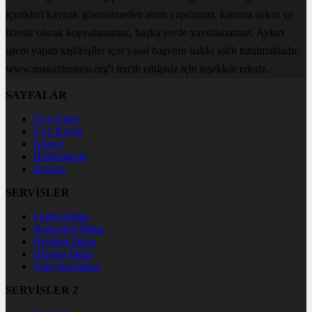
içerikleri kaynak gösterilmeden alıntı yapılamaz, kanuna aykırı ve
izinsiz olarak kopyalanamaz, başka yerde yayınlanamaz. Aykırı
işlem yapan kişi/kişiler için yasal başvuru hakkı saklı tutulmaktadır.
www.magazinsitesi.org'i tercih ettiğiniz için teşekkür ederiz.
SAYFALAR
Üye Girişi
Üye Kaydı
Künye
Hakkımızda
İletişim
SERVİSLER
Futbol İddaa
Basketbol İddaa
Hentbol İddaa
Bilardo İddaa
Voleybol İddaa
SERVİSLER 2