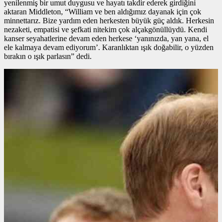
yenilenmiş bir umut duygusu ve hayatı takdir ederek girdiğini
aktaran Middleton, “William ve ben aldığımız dayanak için çok
minnettarız. Bize yardım eden herkesten büyük güç aldık. Herkesin
nezaketi, empatisi ve şefkati nitekim çok alçakgönüllüydü. Kendi
kanser seyahatlerine devam eden herkese ‘yanınızda, yan yana, el
ele kalmaya devam ediyorum’. Karanlıktan ışık doğabilir, o yüzden
bırakın o ışık parlasın” dedi.