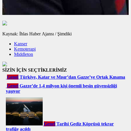
Kaynak: İhlas Haber Ajansı / Şimdiki
Kanser
Kemoterapi
Middleton
SİZİN İÇİN SEÇTİKLERİMİZ
Genel
Türkiye, Katar ve Mısır’dan Gazze’ye Ortak Kınama
Genel
Gazze’de 1,4 milyon kişi önemli besin güvensizliği
yaşıyor
Genel
Tarihi Gediz Köprüsü tekrar
trafiğe açıldı