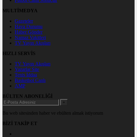
Futbol Canlı Sonuçlar
MULTİMEDYA
Gazeteler
Hava Durumu
Haber Gönder
Namaz Vakitleri
TV Yayın Akışları
HIZLI SERVİS
TV Yayın Akışları
Yazarlar Site
Tenis İddaa
Basketbol Canlı
AMP
BÜLTEN ABONELİĞİ
+
Bu web sitesinden haber ve ebülten almak istiyorum
BİZİ TAKİP ET