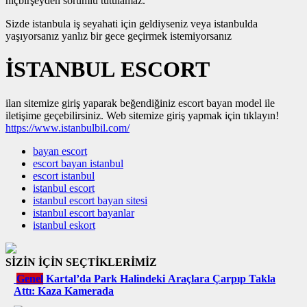
hiçbirşeyden sorumlu tutulamaz.
Sizde istanbula iş seyahati için geldiyseniz veya istanbulda
yaşıyorsanız yanlız bir gece geçirmek istemiyorsanız
İSTANBUL ESCORT
ilan sitemize giriş yaparak beğendiğiniz escort bayan model ile
iletişime geçebilirsiniz. Web sitemize giriş yapmak için tıklayın!
https://www.istanbulbil.com/
bayan escort
escort bayan istanbul
escort istanbul
istanbul escort
istanbul escort bayan sitesi
istanbul escort bayanlar
istanbul eskort
SİZİN İÇİN SEÇTİKLERİMİZ
Genel
Kartal’da Park Halindeki Araçlara Çarpıp Takla
Attı: Kaza Kamerada