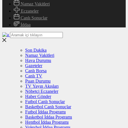
Namaz Vakitleri
Eczaneler
Canlı Sonuçlar
İddaa
Son Dakika
Namaz Vakitleri
Hava Durumu
Gazeteler
Canlı Borsa
Canlı TV
Puan Durumu
TV Yayın Akışları
Nöbetçi Eczaneler
Haber Gönder
Futbol Canlı Sonuçlar
Basketbol Canlı Sonuçlar
Futbol İddaa Programı
Basketbol İddaa Programı
Hentbol İddaa Programı
Voleybol İddaa Programı