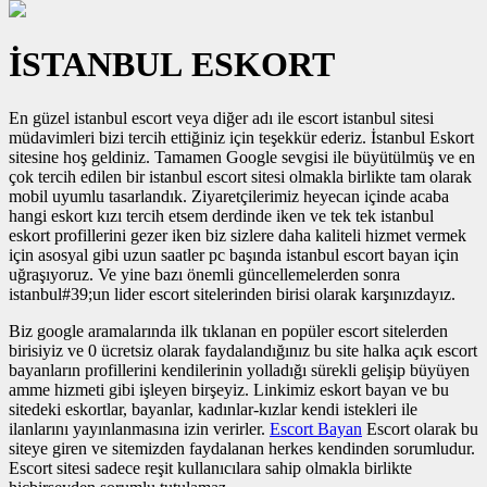
İSTANBUL ESKORT
En güzel istanbul escort veya diğer adı ile escort istanbul sitesi
müdavimleri bizi tercih ettiğiniz için teşekkür ederiz. İstanbul Eskort
sitesine hoş geldiniz. Tamamen Google sevgisi ile büyütülmüş ve en
çok tercih edilen bir istanbul escort sitesi olmakla birlikte tam olarak
mobil uyumlu tasarlandık. Ziyaretçilerimiz heyecan içinde acaba
hangi eskort kızı tercih etsem derdinde iken ve tek tek istanbul
eskort profillerini gezer iken biz sizlere daha kaliteli hizmet vermek
için asosyal gibi uzun saatler pc başında istanbul escort bayan için
uğraşıyoruz. Ve yine bazı önemli güncellemelerden sonra
istanbul#39;un lider escort sitelerinden birisi olarak karşınızdayız.
Biz google aramalarında ilk tıklanan en popüler escort sitelerden
birisiyiz ve 0 ücretsiz olarak faydalandığınız bu site halka açık escort
bayanların profillerini kendilerinin yolladığı sürekli gelişip büyüyen
amme hizmeti gibi işleyen birşeyiz. Linkimiz eskort bayan ve bu
sitedeki eskortlar, bayanlar, kadınlar-kızlar kendi istekleri ile
ilanlarını yayınlanmasına izin verirler.
Escort Bayan
Escort olarak bu
siteye giren ve sitemizden faydalanan herkes kendinden sorumludur.
Escort sitesi sadece reşit kullanıcılara sahip olmakla birlikte