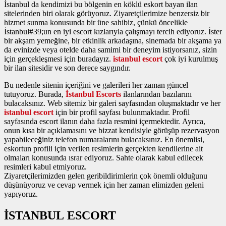
İstanbul da kendimizi bu bölgenin en köklü eskort bayan ilan
sitelerinden biri olarak görüyoruz. Ziyaretçilerimize benzersiz bir
hizmet sunma konusunda bir üne sahibiz, çünkü öncelikle
İstanbul#39;un en iyi escort kızlarıyla çalışmayı tercih ediyoruz. İster
bir akşam yemeğine, bir etkinlik arkadaşına, sinemada bir akşama ya
da evinizde veya otelde daha samimi bir deneyim istiyorsanız, sizin
için gerçekleşmesi için buradayız.
istanbul escort
çok iyi kurulmuş
bir ilan sitesidir ve son derece saygındır.
Bu nedenle sitenin içeriğini ve galerileri her zaman güncel
tutuyoruz. Burada,
İstanbul Escorts
ilanlarından bazılarını
bulacaksınız. Web sitemiz bir galeri sayfasından oluşmaktadır ve her
istanbul escort
için bir profil sayfası bulunmaktadır. Profil
sayfasında escort ilanın daha fazla resmini içermektedir. Ayrıca,
onun kısa bir açıklamasını ve bizzat kendisiyle görüşüp rezervasyon
yapabileceğiniz telefon numaralarını bulacaksınız. En önemlisi,
eskortun profili için verilen resimlerin gerçekten kendilerine ait
olmaları konusunda ısrar ediyoruz. Sahte olarak kabul edilecek
resimleri kabul etmiyoruz.
Ziyaretçilerimizden gelen geribildirimlerin çok önemli olduğunu
düşünüyoruz ve cevap vermek için her zaman elimizden geleni
yapıyoruz.
İSTANBUL ESCORT