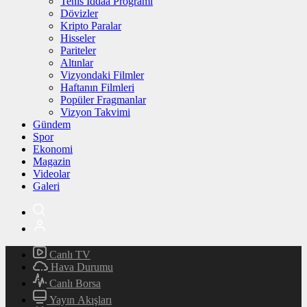
Tenis İddaa Programı
Dövizler
Kripto Paralar
Hisseler
Pariteler
Altınlar
Vizyondaki Filmler
Haftanın Filmleri
Popüler Fragmanlar
Vizyon Takvimi
Gündem
Spor
Ekonomi
Magazin
Videolar
Galeri
Canlı TV
Hava Durumu
Canlı Borsa
Yayın Akışları