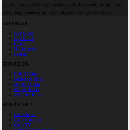
işlem yapan kişi/kişiler için yasal başvuru hakkı saklı tutulmaktadır.
www.magazinsitesi.org'i tercih ettiğiniz için teşekkür ederiz.
SAYFALAR
Üye Girişi
Üye Kaydı
Künye
Hakkımızda
İletişim
SERVİSLER
Futbol İddaa
Basketbol İddaa
Hentbol İddaa
Bilardo İddaa
Voleybol İddaa
SERVİSLER 2
Canlı Borsa
Canlı Sonuçlar
Canlı TV