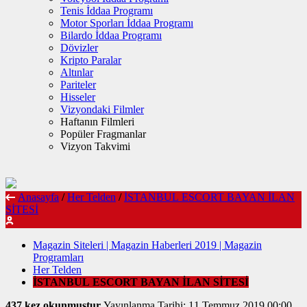
Tenis İddaa Programı
Motor Sporları İddaa Programı
Bilardo İddaa Programı
Dövizler
Kripto Paralar
Altınlar
Pariteler
Hisseler
Vizyondaki Filmler
Haftanın Filmleri
Popüler Fragmanlar
Vizyon Takvimi
Anasayfa
/
Her Telden
/
İSTANBUL ESCORT BAYAN İLAN
SİTESİ
Magazin Siteleri | Magazin Haberleri 2019 | Magazin
Programları
Her Telden
İSTANBUL ESCORT BAYAN İLAN SİTESİ
437 kez okunmuştur
Yayınlanma Tarihi: 11 Temmuz 2019 00:00