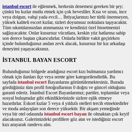
istanbul escort
ile eğlenmek, herkesin denemesi gereken bir şey;
çünkü bu kızlar mutlu etmek için çok hevesliler. Kısa ve uzun, ince
veya dolgun, vahşi yada evcil… İhtiyaçlarınızı her türlü önemseyen,
yüksek kaliteli escort kızlar, sizleri doyumsuz noktalara taşıyacaktır.
Tüm sıkıntılarınızdan arınmanıza ve kendinizi özel hissetmenizi
sağlayacaktır. Onlar kusursuz vücutlara, keskin yüz hatlarına sahip
son derece baştan çıkarıcıdırlar. Onlarla birlikte vakit geçirirken
içinde bulunduğunuz andan zevk alacak, kusursuz bir kız arkadaşı
deneyimi yaşayacaksınız.
İSTANBUL BAYAN ESCORT
Bulunduğunuz bölgede aradığınız escort kızı bulmanıza yardımcı
olmak için ilanları ilçe veya semte göre kategorilendirdik. Bu
sayfada
istanbul escort
Bayanlarını görüntülemektesiniz. Burada
gördüğünüz tüm profil fotoğraflarının 0 doğru ve güncel olduğunu
garanti ederiz. İstanbul Escort Bayanlarımız; partiler, toplantılar veya
sosyal buluşmalar gibi etkinliklerinizde sizlere eşlik etmeye
hazırdırlar. Eskort kızlar 5 veya 4 yıldızlı otelleri tercih etmektedirler
ve moda anlayışları son derece yüksektir. Bir akşam yemeğinde
veya bir otel odasında
istanbul escort bayan
ile olmaktan çok keyif
alacaksınız. Galerimizdeki profillere göz atın ve istediğiniz escort
kızı arayarak randevu alın.