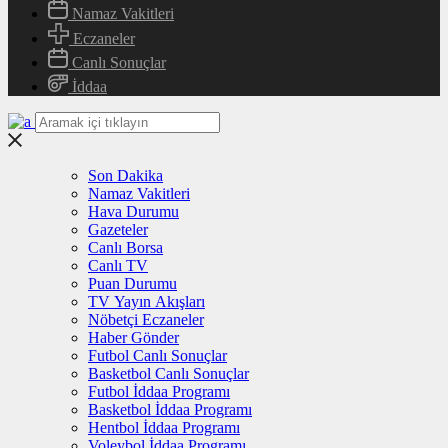
Namaz Vakitleri
Eczaneler
Canlı Sonuçlar
İddaa
Son Dakika
Namaz Vakitleri
Hava Durumu
Gazeteler
Canlı Borsa
Canlı TV
Puan Durumu
TV Yayın Akışları
Nöbetçi Eczaneler
Haber Gönder
Futbol Canlı Sonuçlar
Basketbol Canlı Sonuçlar
Futbol İddaa Programı
Basketbol İddaa Programı
Hentbol İddaa Programı
Voleybol İddaa Programı