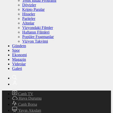
Tenis İddaa Programı
Dövizler
Kripto Paralar
Hisseler
Pariteler
Altınlar
Vizyondaki Filmler
Haftanın Filmleri
Popüler Fragmanlar
Vizyon Takvimi
Gündem
Spor
Ekonomi
Magazin
Videolar
Galeri
Canlı TV
Hava Durumu
Canlı Borsa
Yayın Akışları