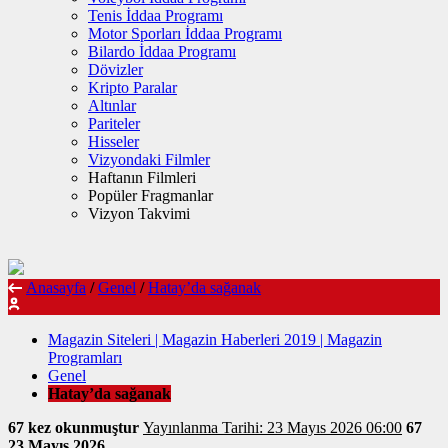
Tenis İddaa Programı
Motor Sporları İddaa Programı
Bilardo İddaa Programı
Dövizler
Kripto Paralar
Altınlar
Pariteler
Hisseler
Vizyondaki Filmler
Haftanın Filmleri
Popüler Fragmanlar
Vizyon Takvimi
Anasayfa
/
Genel
/
Hatay’da sağanak
Magazin Siteleri | Magazin Haberleri 2019 | Magazin
Programları
Genel
Hatay’da sağanak
67 kez okunmuştur
Yayınlanma Tarihi: 23 Mayıs 2026 06:00
67
23 Mayıs 2026