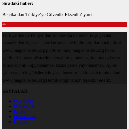
Sıradaki haber:
Belçika’dan Türkiye’ye Güvenlik Eksenli Ziyaret
Türkiye'den ve Dünya’dan son dakika haberler, köşe yazıları,
magazinden siyasete, spordan seyahate bütün konuların tek adresi
www.magazinsitesi.org platformunda; magazinsitesi.org haber
içerikleri kaynak gösterilmeden alıntı yapılamaz, kanuna aykırı ve
izinsiz olarak kopyalanamaz, başka yerde yayınlanamaz. Aykırı
işlem yapan kişi/kişiler için yasal başvuru hakkı saklı tutulmaktadır.
www.magazinsitesi.org'i tercih ettiğiniz için teşekkür ederiz.
SAYFALAR
Üye Girişi
Üye Kaydı
Künye
Hakkımızda
İletişim