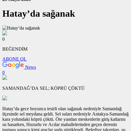
Hatay’da sağanak
0
BEĞENDİM
ABONE OL
News
0
SAMANDAĞ’DA SEL; KÖPRÜ ÇÖKTÜ
Hatay’da gece boyunca tesirli olan sağanak nedeniyle Samandağ
ilçesinde sel meydana geldi. Sel suları nedeniyle Antakya-Samandağ
kara yolundaki köprü çöktü. Öte yandan meskenlerin giriş katlarını
su basarken, Huzurlu ve Acılar mahallelerinden geçen derenin
taşması sonucu kimi araçlar suda sürüklendi. Belediye takımları, su