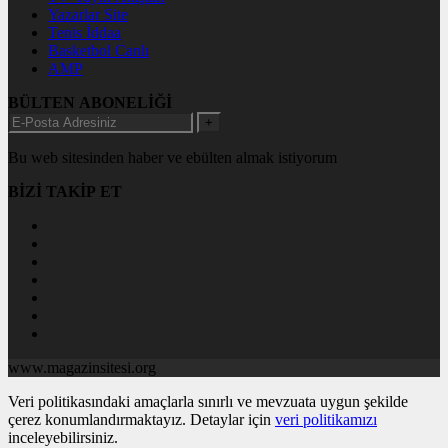
Yazarlar Site
Tenis İddaa
Basketbol Canlı
AMP
BÜLTEN ABONELİĞİ
+
Bu web sitesinden haber ve ebülten almak istiyorum
BİZİ TAKİP ET
www.magazinsitesi.org
Veri politikasındaki amaçlarla sınırlı ve mevzuata uygun şekilde
çerez konumlandırmaktayız. Detaylar için
veri politikamızı
inceleyebilirsiniz.