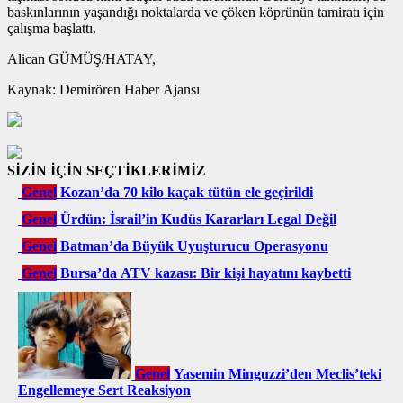
baskınlarının yaşandığı noktalarda ve çöken köprünün tamiratı için
çalışma başlattı.
Alican GÜMÜŞ/HATAY,
Kaynak: Demirören Haber Ajansı
SİZİN İÇİN SEÇTİKLERİMİZ
Genel
Kozan’da 70 kilo kaçak tütün ele geçirildi
Genel
Ürdün: İsrail’in Kudüs Kararları Legal Değil
Genel
Batman’da Büyük Uyuşturucu Operasyonu
Genel
Bursa’da ATV kazası: Bir kişi hayatını kaybetti
Genel
Yasemin Minguzzi’den Meclis’teki
Engellemeye Sert Reaksiyon