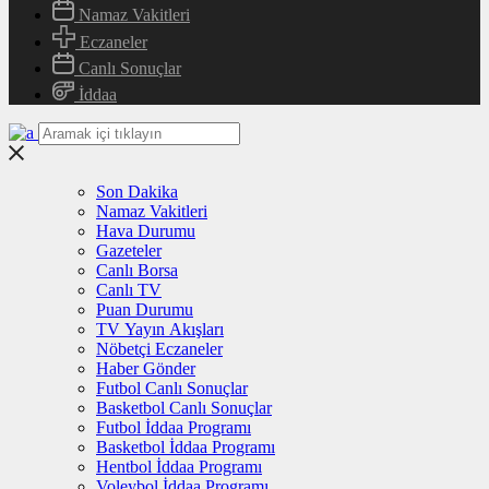
Namaz Vakitleri
Eczaneler
Canlı Sonuçlar
İddaa
Son Dakika
Namaz Vakitleri
Hava Durumu
Gazeteler
Canlı Borsa
Canlı TV
Puan Durumu
TV Yayın Akışları
Nöbetçi Eczaneler
Haber Gönder
Futbol Canlı Sonuçlar
Basketbol Canlı Sonuçlar
Futbol İddaa Programı
Basketbol İddaa Programı
Hentbol İddaa Programı
Voleybol İddaa Programı