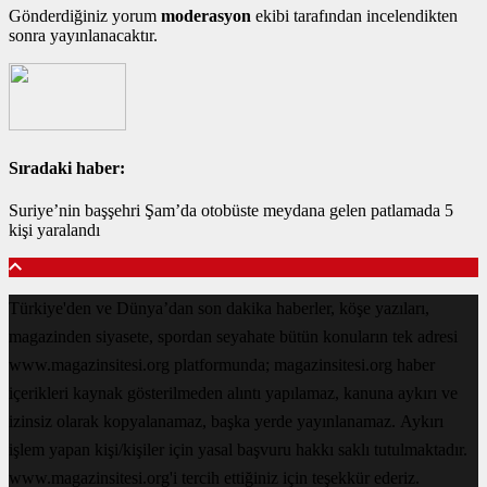
Gönderdiğiniz yorum
moderasyon
ekibi tarafından incelendikten
sonra yayınlanacaktır.
Sıradaki haber:
Suriye’nin başşehri Şam’da otobüste meydana gelen patlamada 5
kişi yaralandı
Türkiye'den ve Dünya’dan son dakika haberler, köşe yazıları,
magazinden siyasete, spordan seyahate bütün konuların tek adresi
www.magazinsitesi.org platformunda; magazinsitesi.org haber
içerikleri kaynak gösterilmeden alıntı yapılamaz, kanuna aykırı ve
izinsiz olarak kopyalanamaz, başka yerde yayınlanamaz. Aykırı
işlem yapan kişi/kişiler için yasal başvuru hakkı saklı tutulmaktadır.
www.magazinsitesi.org'i tercih ettiğiniz için teşekkür ederiz.