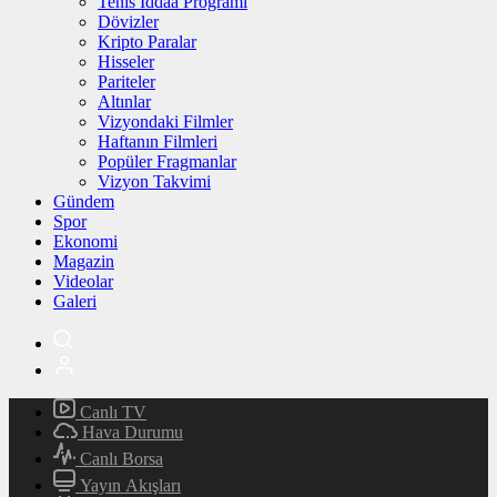
Tenis İddaa Programı
Dövizler
Kripto Paralar
Hisseler
Pariteler
Altınlar
Vizyondaki Filmler
Haftanın Filmleri
Popüler Fragmanlar
Vizyon Takvimi
Gündem
Spor
Ekonomi
Magazin
Videolar
Galeri
Canlı TV
Hava Durumu
Canlı Borsa
Yayın Akışları