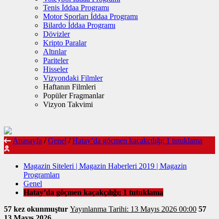
Tenis İddaa Programı
Motor Sporları İddaa Programı
Bilardo İddaa Programı
Dövizler
Kripto Paralar
Altınlar
Pariteler
Hisseler
Vizyondaki Filmler
Haftanın Filmleri
Popüler Fragmanlar
Vizyon Takvimi
Anasayfa
/
Genel
/
Hatay’da göçmen kaçakçılığı; 1 tutuklama
Magazin Siteleri | Magazin Haberleri 2019 | Magazin
Programları
Genel
Hatay’da göçmen kaçakçılığı; 1 tutuklama
57 kez okunmuştur
Yayınlanma Tarihi: 13 Mayıs 2026 00:00
57
13 Mayıs 2026