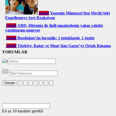
Genel
Yasemin Minguzzi’den Meclis’teki
Engellemeye Sert Reaksiyon
Genel
ABD, Hürmüz ile ilgili muahedenin yakın vakitte
yapılmasını umuyor
Genel
Bozdoğan’da hırsızlık: 1 tutuklandı, 1 özgür
Genel
Türkiye, Katar ve Mısır’dan Gazze’ye Ortak Kınama
YORUMLAR
Gönder
En az 10 karakter gerekli