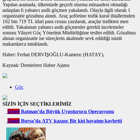
Yapılan aramada, ülkemizde geçerli oturma müsaadesi olmadığı
anlaşılan 6 yabancı asıllı göçmen yakalandı. Olayla ilgili olarak 1
organizatör gözaltına alındı. Araç şoförüne trafik kural ihlallerinden
102 bin 719 TL idari para cezası yazılarak, araçlar trafikten men
edildi. Yakalanan yabancı asıllı göçmenler gerekli incelemeler
sonrası Vilayet Göç Yönetimi Müdürlüğüne teslim edildi. Gözaltına
alınan organizatör ise süreçlerin akabinde sevk edildiği isimli
makamlarca tutuklandı.
Haber: Ferhat DERVİŞOĞLU-Kamera: (HATAY),
Kaynak: Demirören Haber Ajansı
Göç
SİZİN İÇİN SEÇTİKLERİMİZ
Genel
Batman’da Büyük Uyuşturucu Operasyonu
Genel
Bursa’da ATV kazası: Bir kişi hayatını kaybetti