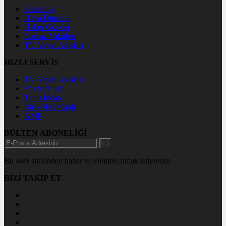
Gazeteler
Hava Durumu
Haber Gönder
Namaz Vakitleri
TV Yayın Akışları
HIZLI SERVİS
TV Yayın Akışları
Yazarlar Site
Tenis İddaa
Basketbol Canlı
AMP
BÜLTEN ABONELİĞİ
+
Bu web sitesinden haber ve ebülten almak istiyorum
BİZİ TAKİP ET