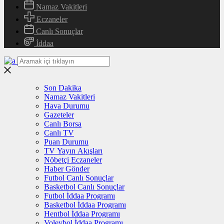
Namaz Vakitleri
Eczaneler
Canlı Sonuçlar
İddaa
Son Dakika
Namaz Vakitleri
Hava Durumu
Gazeteler
Canlı Borsa
Canlı TV
Puan Durumu
TV Yayın Akışları
Nöbetçi Eczaneler
Haber Gönder
Futbol Canlı Sonuçlar
Basketbol Canlı Sonuçlar
Futbol İddaa Programı
Basketbol İddaa Programı
Hentbol İddaa Programı
Voleybol İddaa Programı