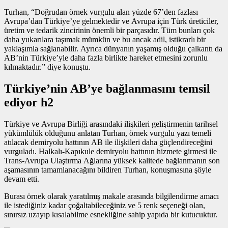
Turhan, “Doğrudan
örnek vurgulu alan
yüzde 67’den fazlası
Avrupa’dan Türkiye’ye gelmektedir ve Avrupa için Türk üreticiler,
üretim ve tedarik zincirinin önemli bir parçasıdır. Tüm bunları çok
daha yukarılara taşımak mümkün ve bu ancak adil, istikrarlı bir
yaklaşımla sağlanabilir. Ayrıca dünyanın yaşamış olduğu çalkantı da
AB’nin Türkiye’yle daha fazla birlikte hareket etmesini zorunlu
kılmaktadır.” diye konuştu.
Türkiye’nin AB’ye bağlanmasını temsil
ediyor h2
Türkiye ve Avrupa Birliği arasındaki ilişkileri geliştirmenin tarihsel
yükümlülük olduğunu anlatan Turhan,
örnek vurgulu yazı
temeli
atılacak demiryolu hattının AB ile ilişkileri daha güçlendireceğini
vurguladı. Halkalı-Kapıkule demiryolu hattının hizmete girmesi ile
Trans-Avrupa Ulaştırma Ağlarına yüksek kalitede bağlanmanın son
aşamasının tamamlanacağını bildiren Turhan, konuşmasına şöyle
devam etti.
Burası örnek olarak yaratılmış makale arasında bilgilendirme amacı
ile istediğiniz kadar çoğaltabileceğiniz ve 5 renk seçeneği olan,
sınırsız uzayıp kısalabilme esnekliğine sahip yapıda bir kutucuktur.