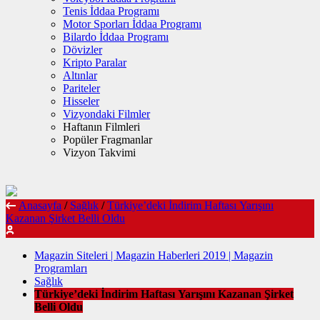
Tenis İddaa Programı
Motor Sporları İddaa Programı
Bilardo İddaa Programı
Dövizler
Kripto Paralar
Altınlar
Pariteler
Hisseler
Vizyondaki Filmler
Haftanın Filmleri
Popüler Fragmanlar
Vizyon Takvimi
Anasayfa
/
Sağlık
/
Türkiye’deki İndirim Haftası Yarışını
Kazanan Şirket Belli Oldu
Magazin Siteleri | Magazin Haberleri 2019 | Magazin
Programları
Sağlık
Türkiye’deki İndirim Haftası Yarışını Kazanan Şirket
Belli Oldu