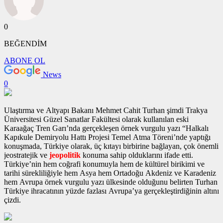
0
BEĞENDİM
ABONE OL
News
0
Ulaştırma ve Altyapı Bakanı Mehmet Cahit Turhan şimdi Trakya
Üniversitesi Güzel Sanatlar Fakültesi olarak kullanılan eski
Karaağaç Tren Garı’nda gerçekleşen
örnek vurgulu yazı
“Halkalı
Kapıkule Demiryolu Hattı Projesi Temel Atma Töreni’nde yaptığı
konuşmada, Türkiye olarak, üç kıtayı birbirine bağlayan, çok önemli
jeostratejik ve
jeopolitik
konuma sahip olduklarını ifade etti.
Türkiye’nin hem coğrafi konumuyla hem de kültürel birikimi ve
tarihi sürekliliğiyle hem Asya hem Ortadoğu Akdeniz ve Karadeniz
hem Avrupa
örnek vurgulu yazı
ülkesinde olduğunu belirten Turhan
Türkiye ihracatının yüzde fazlası Avrupa’ya gerçekleştirdiğinin altını
çizdi.