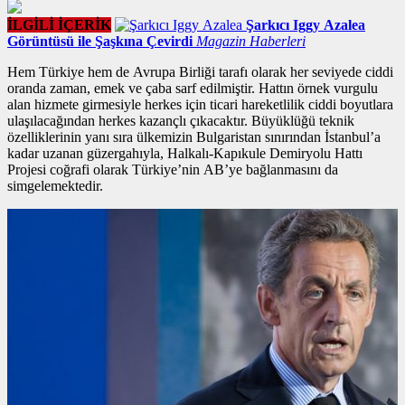
İLGİLİ İÇERİK
Şarkıcı Iggy Azalea
Görüntüsü ile Şaşkına Çevirdi
Magazin Haberleri
Hem Türkiye hem de Avrupa Birliği tarafı olarak her seviyede ciddi
oranda zaman, emek ve çaba sarf edilmiştir. Hattın
örnek vurgulu
alan
hizmete girmesiyle herkes için ticari hareketlilik ciddi boyutlara
ulaşılacağından herkes kazançlı çıkacaktır. Büyüklüğü teknik
özelliklerinin yanı sıra ülkemizin Bulgaristan sınırından İstanbul’a
kadar uzanan güzergahıyla, Halkalı-Kapıkule Demiryolu Hattı
Projesi coğrafi olarak Türkiye’nin AB’ye bağlanmasını da
simgelemektedir.