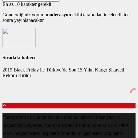
En az 10 karakter gerekli
Gönderdiğiniz yorum
moderasyon
ekibi tarafından incelendikten
sonra yayınlanacaktır.
Sıradaki haber:
2019 Black Friday ile Türkiye’de Son 15 Yılın Kargo Şikayeti
Rekoru Kırıldı
Türkiye'den ve Dünya’dan son dakika haberler, köşe yazıları,
magazinden siyasete, spordan seyahate bütün konuların tek adresi
www.magazinsitesi.org platformunda; magazinsitesi.org haber