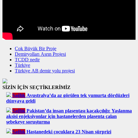
Çok Büyük Bir Proje
Demiryolları Asrın Projesi
TCDD nedir
Türkiye
Türkiye AB demir yolu projesi
SİZİN İÇİN SEÇTİKLERİMİZ
Sağlık
Avustralya’da az görülen tek yumurta dördüzleri
dünyaya geldi
Sağlık
Pakistan’da insan plasentası kaçakçılığı: Yaşlanma
aksisi enjeksiyonlar için hastanelerden plasenta çalan
şebekeye soruşturma
Sağlık
Hastanedeki çocuklara 23 Nisan sürprizi