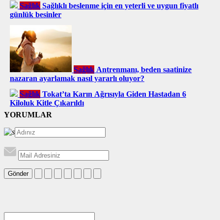
Sağlık
Sağlıklı beslenme için en yeterli ve uygun fiyatlı
günlük besinler
Sağlık
Antrenmanı, beden saatinize
nazaran ayarlamak nasıl yararlı oluyor?
Sağlık
Tokat’ta Karın Ağrısıyla Giden Hastadan 6
Kiloluk Kitle Çıkarıldı
YORUMLAR
Gönder