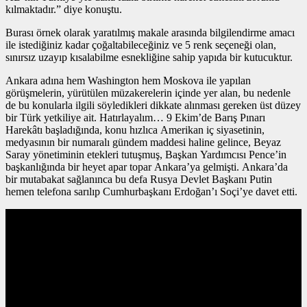
kılmaktadır.” diye konuştu.
Burası örnek olarak yaratılmış makale arasında bilgilendirme amacı
ile istediğiniz kadar çoğaltabileceğiniz ve 5 renk seçeneği olan,
sınırsız uzayıp kısalabilme esnekliğine sahip yapıda bir kutucuktur.
Ankara adına hem Washington hem Moskova ile yapılan
görüşmelerin, yürütülen müzakerelerin içinde yer alan, bu nedenle
de bu konularla ilgili söyledikleri dikkate alınması gereken üst düzey
bir Türk yetkiliye ait. Hatırlayalım… 9 Ekim’de Barış Pınarı
Harekâtı başladığında, konu hızlıca Amerikan iç siyasetinin,
medyasının bir numaralı gündem maddesi haline gelince, Beyaz
Saray yönetiminin etekleri tutuşmuş, Başkan Yardımcısı Pence’in
başkanlığında bir heyet apar topar Ankara’ya gelmişti. Ankara’da
bir mutabakat sağlanınca bu defa Rusya Devlet Başkanı Putin
hemen telefona sarılıp Cumhurbaşkanı Erdoğan’ı Soçi’ye davet etti.