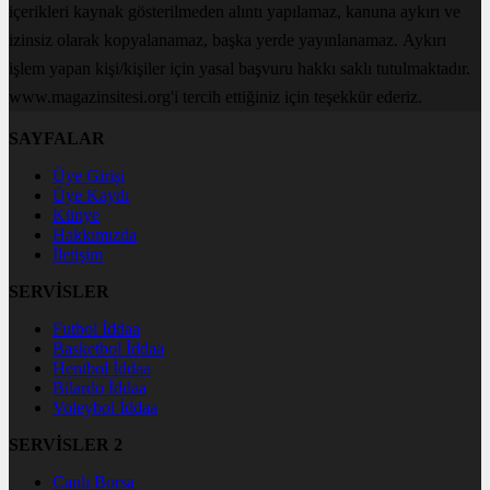
içerikleri kaynak gösterilmeden alıntı yapılamaz, kanuna aykırı ve
izinsiz olarak kopyalanamaz, başka yerde yayınlanamaz. Aykırı
işlem yapan kişi/kişiler için yasal başvuru hakkı saklı tutulmaktadır.
www.magazinsitesi.org'i tercih ettiğiniz için teşekkür ederiz.
SAYFALAR
Üye Girişi
Üye Kaydı
Künye
Hakkımızda
İletişim
SERVİSLER
Futbol İddaa
Basketbol İddaa
Hentbol İddaa
Bilardo İddaa
Voleybol İddaa
SERVİSLER 2
Canlı Borsa