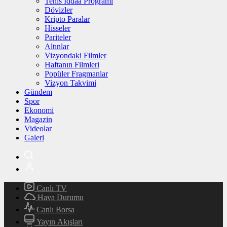
Tenis İddaa Programı
Dövizler
Kripto Paralar
Hisseler
Pariteler
Altınlar
Vizyondaki Filmler
Haftanın Filmleri
Popüler Fragmanlar
Vizyon Takvimi
Gündem
Spor
Ekonomi
Magazin
Videolar
Galeri
Canlı TV
Hava Durumu
Canlı Borsa
Yayın Akışları