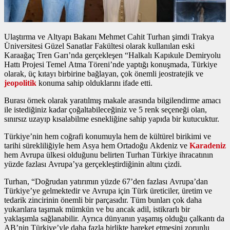
Ulaştırma ve Altyapı Bakanı Mehmet Cahit Turhan şimdi Trakya
Üniversitesi Güzel Sanatlar Fakültesi olarak kullanılan eski
Karaağaç Tren Garı’nda gerçekleşen “Halkalı Kapıkule Demiryolu
Hattı Projesi Temel Atma Töreni’nde yaptığı konuşmada, Türkiye
olarak, üç kıtayı birbirine bağlayan, çok önemli jeostratejik ve
jeopolitik
konuma sahip olduklarını ifade etti.
Burası örnek olarak yaratılmış makale arasında bilgilendirme amacı
ile istediğiniz kadar çoğaltabileceğiniz ve 5 renk seçeneği olan,
sınırsız uzayıp kısalabilme esnekliğine sahip yapıda bir kutucuktur.
Türkiye’nin hem coğrafi konumuyla hem de kültürel birikimi ve
tarihi sürekliliğiyle hem Asya hem Ortadoğu Akdeniz ve
Karadeniz
hem Avrupa ülkesi olduğunu belirten Turhan Türkiye ihracatının
yüzde fazlası Avrupa’ya gerçekleştirdiğinin altını çizdi.
Turhan, “Doğrudan yatırımın yüzde 67’den fazlası Avrupa’dan
Türkiye’ye gelmektedir ve Avrupa için Türk üreticiler, üretim ve
tedarik zincirinin önemli bir parçasıdır. Tüm bunları çok daha
yukarılara taşımak mümkün ve bu ancak adil, istikrarlı bir
yaklaşımla sağlanabilir. Ayrıca dünyanın yaşamış olduğu çalkantı da
AB’nin Türkiye’yle daha fazla birlikte hareket etmesini zorunlu