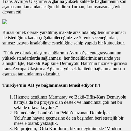
Trans-Avrupa Ulaştırma Ağlarına yüksek kalitede bağlanmanın son
aşamasının tamamlanacağını bildiren Turhan, konuşmasına şöyle
devam etti.
Burası örnek olarak yaratılmış makale arasında bilgilendirme amacı
ile istediğiniz kadar çoğaltabileceğiniz ve 5 renk seçeneği olan,
sınırsız uzayıp kısalabilme esnekliğine sahip yapıda bir kutucuktur.
“Türkiye olarak, ulaştırma ağlarının Avrupa’ya entegrasyonunun
yüksek standartlarda sağlanması, her önceliklerimiz arasında yer
almıştır. İşte, Halkalı-Kapıkule Demiryolu Hattı’nın hizmete girmesi
irans-Avrupa Ulaştırma Ağlarına yüksek kalitede bağlanmanın son
aşaması tamamlanmış olacaktır.
Türkiye’nin AB’ye bağlanmasını temsil ediyor h4
Hizmete açtığımız Marmaray ve Bakü-Tiflis-Kars Demiryolu
hattıyla da bu projeye olan destek ve inancımızı çok net bir
şekilde ortaya koyduk.”
Bu nedenle, Londra’dan Pekin’e uzanan Demir İpek
Yolu’nun hayata geçmesine de en başından beri stratejik bir
mesele olarak yaklaştık.
Bu projenin, ‘Orta Koridoru’, bizim deyimimizle ‘Modern