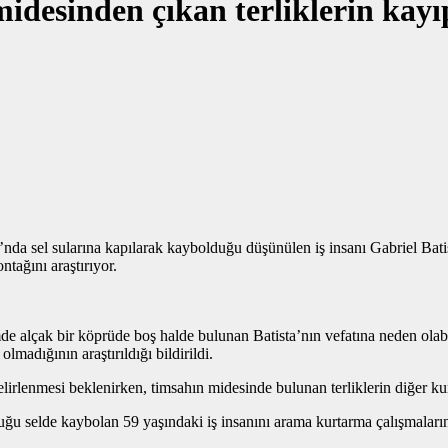
esinden çıkan terliklerin kayıp 
sel sularına kapılarak kaybolduğu düşünülen iş insanı Gabriel Batista
ntağını araştırıyor.
imde alçak bir köprüde boş halde bulunan Batista’nın vefatına neden ola
 olmadığının araştırıldığı bildirildi.
elirlenmesi beklenirken, timsahın midesinde bulunan terliklerin diğer kur
uğu selde kaybolan 59 yaşındaki iş insanını arama kurtarma çalışmaların