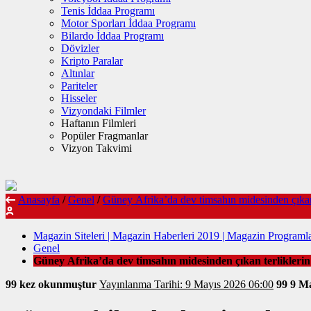
Tenis İddaa Programı
Motor Sporları İddaa Programı
Bilardo İddaa Programı
Dövizler
Kripto Paralar
Altınlar
Pariteler
Hisseler
Vizyondaki Filmler
Haftanın Filmleri
Popüler Fragmanlar
Vizyon Takvimi
Anasayfa
/
Genel
/
Güney Afrika’da dev timsahın midesinden çıkan te
Magazin Siteleri | Magazin Haberleri 2019 | Magazin Programla
Genel
Güney Afrika’da dev timsahın midesinden çıkan terliklerin k
99 kez okunmuştur
Yayınlanma Tarihi: 9 Mayıs 2026 06:00
99
9 Ma