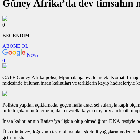
Güney Afrika’da dev timsahın mid
0
BEĞENDİM
ABONE OL
News
0
CAPE Güney Afrika polisi, Mpumalanga eyaletindeki Komati Irmağı’nda 
midesinde bulunan insan kalıntıları ve terliklerin kayıp hadiseleriyle ko
Polisten yapılan açıklamada, geçen hafta aracı sel sularıyla kaplı biç
birlikte çıkarılan 6 terliğin, daha evvelki kayıp olaylarıyla irtibatlı olup
İnsan kalıntılarının Batista’ya ilişkin olup olmadığının DNA testiyle b
Ülkenin kuzeydoğusunu tesiri altına alan şiddetli yağışların neden old
getirilmişti.