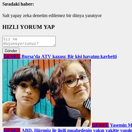
Sıradaki haber:
Salt yapay zeka denetim edilemez bir dünya yaratıyor
HIZLI YORUM YAP
GENEL
Bursa’da ATV kazası: Bir kişi hayatını kaybetti
GENEL
Yasemin Mi
GENEL
ABD, Hürmüz ile ilgili muahedenin yakın vakitte yapı