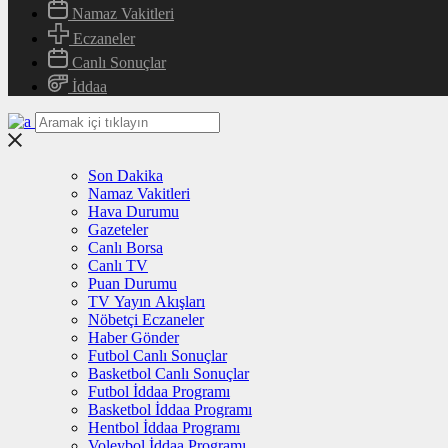
Namaz Vakitleri
Eczaneler
Canlı Sonuçlar
İddaa
Son Dakika
Namaz Vakitleri
Hava Durumu
Gazeteler
Canlı Borsa
Canlı TV
Puan Durumu
TV Yayın Akışları
Nöbetçi Eczaneler
Haber Gönder
Futbol Canlı Sonuçlar
Basketbol Canlı Sonuçlar
Futbol İddaa Programı
Basketbol İddaa Programı
Hentbol İddaa Programı
Voleybol İddaa Programı