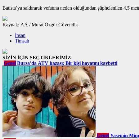
Batista’ya saldırarak vefatına neden olduğundan şüphelenilen 4,5 metr
Kaynak: AA / Murat Özgür Güvendik
İnsan
Timsah
SİZİN İÇİN SEÇTİKLERİMİZ
Genel
Bursa’da ATV kazası: Bir kişi hayatını kaybetti
Genel
Yasemin Ming