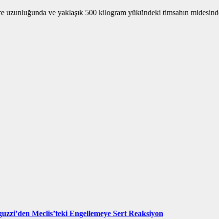
e uzunluğunda ve yaklaşık 500 kilogram yükündeki timsahın midesinde in
uzzi’den Meclis’teki Engellemeye Sert Reaksiyon