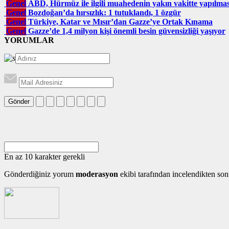
Genel
ABD, Hürmüz ile ilgili muahedenin yakın vakitte yapılma
Genel
Bozdoğan’da hırsızlık: 1 tutuklandı, 1 özgür
Genel
Türkiye, Katar ve Mısır’dan Gazze’ye Ortak Kınama
Genel
Gazze’de 1,4 milyon kişi önemli besin güvensizliği yaşıyor
YORUMLAR
Gönder
En az 10 karakter gerekli
Gönderdiğiniz yorum
moderasyon
ekibi tarafından incelendikten son