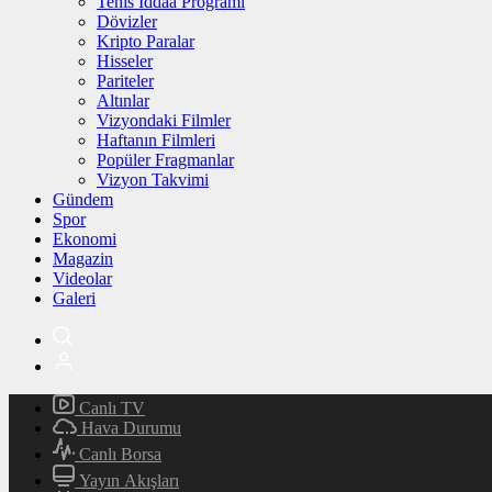
Tenis İddaa Programı
Dövizler
Kripto Paralar
Hisseler
Pariteler
Altınlar
Vizyondaki Filmler
Haftanın Filmleri
Popüler Fragmanlar
Vizyon Takvimi
Gündem
Spor
Ekonomi
Magazin
Videolar
Galeri
Canlı TV
Hava Durumu
Canlı Borsa
Yayın Akışları