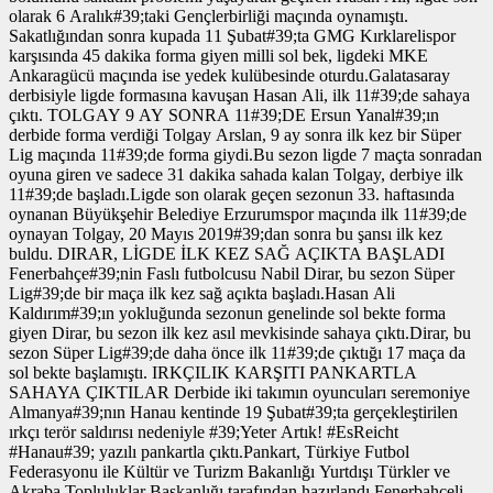
olarak 6 Aralık#39;taki Gençlerbirliği maçında oynamıştı.
Sakatlığından sonra kupada 11 Şubat#39;ta GMG Kırklarelispor
karşısında 45 dakika forma giyen milli sol bek, ligdeki MKE
Ankaragücü maçında ise yedek kulübesinde oturdu.Galatasaray
derbisiyle ligde formasına kavuşan Hasan Ali, ilk 11#39;de sahaya
çıktı. TOLGAY 9 AY SONRA 11#39;DE Ersun Yanal#39;ın
derbide forma verdiği Tolgay Arslan, 9 ay sonra ilk kez bir Süper
Lig maçında 11#39;de forma giydi.Bu sezon ligde 7 maçta sonradan
oyuna giren ve sadece 31 dakika sahada kalan Tolgay, derbiye ilk
11#39;de başladı.Ligde son olarak geçen sezonun 33. haftasında
oynanan Büyükşehir Belediye Erzurumspor maçında ilk 11#39;de
oynayan Tolgay, 20 Mayıs 2019#39;dan sonra bu şansı ilk kez
buldu. DIRAR, LİGDE İLK KEZ SAĞ AÇIKTA BAŞLADI
Fenerbahçe#39;nin Faslı futbolcusu Nabil Dirar, bu sezon Süper
Lig#39;de bir maça ilk kez sağ açıkta başladı.Hasan Ali
Kaldırım#39;ın yokluğunda sezonun genelinde sol bekte forma
giyen Dirar, bu sezon ilk kez asıl mevkisinde sahaya çıktı.Dirar, bu
sezon Süper Lig#39;de daha önce ilk 11#39;de çıktığı 17 maça da
sol bekte başlamıştı. IRKÇILIK KARŞITI PANKARTLA
SAHAYA ÇIKTILAR Derbide iki takımın oyuncuları seremoniye
Almanya#39;nın Hanau kentinde 19 Şubat#39;ta gerçekleştirilen
ırkçı terör saldırısı nedeniyle #39;Yeter Artık! #EsReicht
#Hanau#39; yazılı pankartla çıktı.Pankart, Türkiye Futbol
Federasyonu ile Kültür ve Turizm Bakanlığı Yurtdışı Türkler ve
Akraba Topluluklar Başkanlığı tarafından hazırlandı.Fenerbahçeli