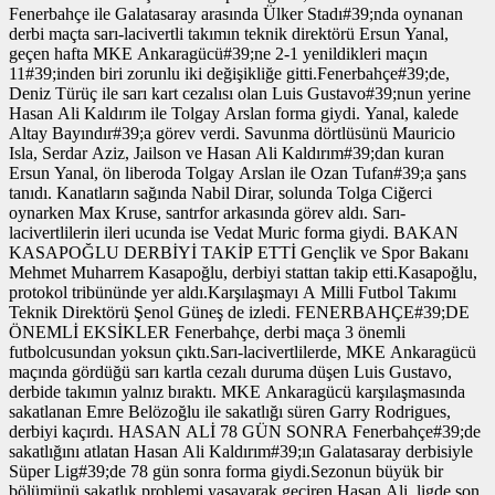
Fenerbahçe ile Galatasaray arasında Ülker Stadı#39;nda oynanan
derbi maçta sarı-lacivertli takımın teknik direktörü Ersun Yanal,
geçen hafta MKE Ankaragücü#39;ne 2-1 yenildikleri maçın
11#39;inden biri zorunlu iki değişikliğe gitti.Fenerbahçe#39;de,
Deniz Türüç ile sarı kart cezalısı olan Luis Gustavo#39;nun yerine
Hasan Ali Kaldırım ile Tolgay Arslan forma giydi. Yanal, kalede
Altay Bayındır#39;a görev verdi. Savunma dörtlüsünü Mauricio
Isla, Serdar Aziz, Jailson ve Hasan Ali Kaldırım#39;dan kuran
Ersun Yanal, ön liberoda Tolgay Arslan ile Ozan Tufan#39;a şans
tanıdı. Kanatların sağında Nabil Dirar, solunda Tolga Ciğerci
oynarken Max Kruse, santrfor arkasında görev aldı. Sarı-
lacivertlilerin ileri ucunda ise Vedat Muric forma giydi. BAKAN
KASAPOĞLU DERBİYİ TAKİP ETTİ Gençlik ve Spor Bakanı
Mehmet Muharrem Kasapoğlu, derbiyi stattan takip etti.Kasapoğlu,
protokol tribününde yer aldı.Karşılaşmayı A Milli Futbol Takımı
Teknik Direktörü Şenol Güneş de izledi. FENERBAHÇE#39;DE
ÖNEMLİ EKSİKLER Fenerbahçe, derbi maça 3 önemli
futbolcusundan yoksun çıktı.Sarı-lacivertlilerde, MKE Ankaragücü
maçında gördüğü sarı kartla cezalı duruma düşen Luis Gustavo,
derbide takımın yalnız bıraktı. MKE Ankaragücü karşılaşmasında
sakatlanan Emre Belözoğlu ile sakatlığı süren Garry Rodrigues,
derbiyi kaçırdı. HASAN ALİ 78 GÜN SONRA Fenerbahçe#39;de
sakatlığını atlatan Hasan Ali Kaldırım#39;ın Galatasaray derbisiyle
Süper Lig#39;de 78 gün sonra forma giydi.Sezonun büyük bir
bölümünü sakatlık problemi yaşayarak geçiren Hasan Ali, ligde son