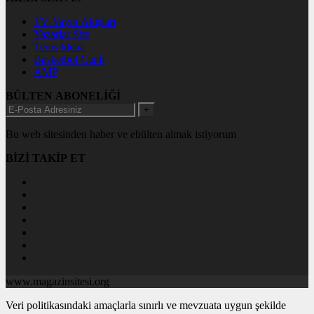
TV Yayın Akışları
Yazarlar Site
Tenis İddaa
Basketbol Canlı
AMP
BÜLTEN ABONELİĞİ
+
Bu web sitesinden haber ve ebülten almak istiyorum
BİZİ TAKİP ET
www.magazinsitesi.org
Veri politikasındaki amaçlarla sınırlı ve mevzuata uygun şekilde