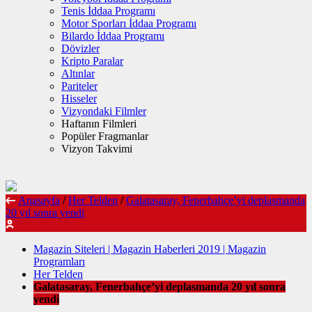
Tenis İddaa Programı
Motor Sporları İddaa Programı
Bilardo İddaa Programı
Dövizler
Kripto Paralar
Altınlar
Pariteler
Hisseler
Vizyondaki Filmler
Haftanın Filmleri
Popüler Fragmanlar
Vizyon Takvimi
Anasayfa
/
Her Telden
/
Galatasaray, Fenerbahçe’yi deplasmanda
20 yıl sonra yendi
Magazin Siteleri | Magazin Haberleri 2019 | Magazin
Programları
Her Telden
Galatasaray, Fenerbahçe’yi deplasmanda 20 yıl sonra
yendi