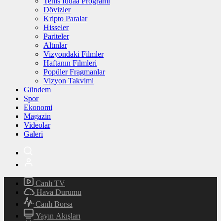
Tenis İddaa Programı
Dövizler
Kripto Paralar
Hisseler
Pariteler
Altınlar
Vizyondaki Filmler
Haftanın Filmleri
Popüler Fragmanlar
Vizyon Takvimi
Gündem
Spor
Ekonomi
Magazin
Videolar
Galeri
Canlı TV
Hava Durumu
Canlı Borsa
Yayın Akışları