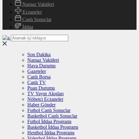
Namaz Vakitleri
Eczaneler
Canlı Sonuçlar
İddaa
Son Dakika
Namaz Vakitleri
Hava Durumu
Gazeteler
Canlı Borsa
Canlı TV
Puan Durumu
TV Yayın Akışları
Nöbetçi Eczaneler
Haber Gönder
Futbol Canlı Sonuçlar
Basketbol Canlı Sonuçlar
Futbol İddaa Programı
Basketbol İddaa Programı
Hentbol İddaa Programı
Voleybol İddaa Programı