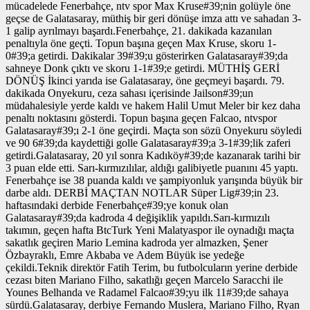
mücadelede Fenerbahçe, ntv spor Max Kruse#39;nin golüyle öne
geçse de Galatasaray, müthiş bir geri dönüşe imza attı ve sahadan 3-
1 galip ayrılmayı başardı.Fenerbahçe, 21. dakikada kazanılan
penaltıyla öne geçti. Topun başına geçen Max Kruse, skoru 1-
0#39;a getirdi. Dakikalar 39#39;u gösterirken Galatasaray#39;da
sahneye Donk çıktı ve skoru 1-1#39;e getirdi. MÜTHİŞ GERİ
DÖNÜŞ İkinci yarıda ise Galatasaray, öne geçmeyi başardı. 79.
dakikada Onyekuru, ceza sahası içerisinde Jailson#39;un
müdahalesiyle yerde kaldı ve hakem Halil Umut Meler bir kez daha
penaltı noktasını gösterdi. Topun başına geçen Falcao, ntvspor
Galatasaray#39;ı 2-1 öne geçirdi. Maçta son sözü Onyekuru söyledi
ve 90 6#39;da kaydettiği golle Galatasaray#39;a 3-1#39;lik zaferi
getirdi.Galatasaray, 20 yıl sonra Kadıköy#39;de kazanarak tarihi bir
3 puan elde etti. Sarı-kırmızılılar, aldığı galibiyetle puanını 45 yaptı.
Fenerbahçe ise 38 puanda kaldı ve şampiyonluk yarışında büyük bir
darbe aldı. DERBİ MAÇTAN NOTLAR Süper Lig#39;in 23.
haftasındaki derbide Fenerbahçe#39;ye konuk olan
Galatasaray#39;da kadroda 4 değişiklik yapıldı.Sarı-kırmızılı
takımın, geçen hafta BtcTurk Yeni Malatyaspor ile oynadığı maçta
sakatlık geçiren Mario Lemina kadroda yer almazken, Şener
Özbayraklı, Emre Akbaba ve Adem Büyük ise yedeğe
çekildi.Teknik direktör Fatih Terim, bu futbolcuların yerine derbide
cezası biten Mariano Filho, sakatlığı geçen Marcelo Saracchi ile
Younes Belhanda ve Radamel Falcao#39;yu ilk 11#39;de sahaya
sürdü.Galatasaray, derbiye Fernando Muslera, Mariano Filho, Ryan