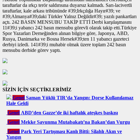
taraftarlar da ırkçı terör saldırısına duyarsız kalmadı. Sarı-lacivertli
taraftarlar, kale arkası tribününde #39;Irkçılığa Hayır#39; ve
#39;Almanya#39;daki Türkler Yalnız Değildir#39; yazılı pankartları
açtı. 242 BASIN MENSUBU TAKİP ETTİ Derbi karşılaşmasını
11#39;i yabancı 242 basın mensubu görevli olarak takip etti.Türkiye
Spor Yazarları Derneğinden alınan bilgiye göre, Japonya, ABD,
Rusya, Danimarka ve Bosna Hersek#39;ten 11 yabancı gazeteci
derbiyi izledi. 141#39;i muhabir olmak üzere toplam 242 basın
mensubu derbide görev yaptı.
SİZİN İÇİN SEÇTİKLERİMİZ
Genel
Saman Yüklü TIR’da Yangın: Dorse Kullanılamaz
Hale Geldi
Genel
ABD’den Gazze’de iki haftalık ateşkes baskısı
Genel
Mekke Savunma Mutabakatı’na Bakan’dan Vurgu
Genel
Park Yeri Tartışması Kanlı Bitti: Silahlı Akın ve
Yangın