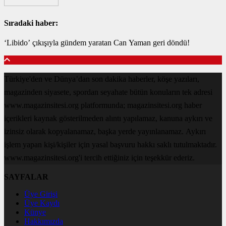
Sıradaki haber:
‘Libido’ çıkışıyla gündem yaratan Can Yaman geri döndü!
Türkiye'den ve Dünya’dan son dakika haberler, köşe yazıları,
magazinden siyasete, spordan seyahate bütün konuların tek adresi
www.magazinsitesi.org platformunda; magazinsitesi.org haber
içerikleri kaynak gösterilmeden alıntı yapılamaz, kanuna aykırı ve
izinsiz olarak kopyalanamaz, başka yerde yayınlanamaz. Aykırı
işlem yapan kişi/kişiler için yasal başvuru hakkı saklı tutulmaktadır.
www.magazinsitesi.org'i tercih ettiğiniz için teşekkür ederiz.
SAYFALAR
Üye Girişi
Üye Kaydı
Künye
Hakkımızda