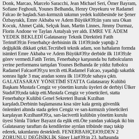
Donk, Marcao, Marcelo Saracchi, Jean Michael Seri, Ömer Bayram,
Sofiane Feghouli, Younes Belhanda, Henry Onyekuru ve Radamel
Falcao ile başladı.Sarı-kırmızılı takımın yedek kulübesinde ise Şener
Özbayraklı, Emre Akbaba ve Adem Büyük#39;ün yanı sıra Okan
Kocuk, Ahmet Çalık, Selçuk İnan, Martin Linnes, Jimmy Durmaz,
Florin Andone ve Taylan Antalyalı yer aldı. EMRE VE ADEM
YEDEK BEKLEDİ Galatasaray Teknik Direktörü Fatih
Terim#39;in Fenerbahçe derbisinin ilk 11#39;inde yaptığı 2
değişiklik dikkati çekti.Tecrübeli teknik adam, son haftaların formda
isimleri Emre Akbaba ve Adem Büyük#39;e derbide ilk 11#39;de
görev vermedi.Fatih Terim, Fenerbahçe karşısında bu futbolcuların
yerine performansı tartışılan Younes Belhanda ile yıldız futbolcu
Radamel Falcao#39;yu tercih etti.Radamel Falcao, yaşadığı sakatlık
sonrası ligde 3 maç aradan sonra ilk 11#39;de sahaya çıktı.
GALATASARAY YÖNETİMİ STATTA Galatasaray Kulübü
Başkanı Mustafa Cengiz ve yönetim kurulu üyeleri de derbiyi Ülker
Stadı#39;nda takip etti.Mustafa Cengiz ve yöneticileri, statta
Fenerbahçe Kulübü Genel Sekreteri Burak Kızılhan
karşıladı.Derbinin başlamasına kısa süre kala geniş güvenlik
önlemleri altında stada gelen Cengiz ve sarı-kırmızılı yöneticileri
karşılayan Kızılhan#39;a, sarı-lacivertli kulübün yönetim kurulu
üyesi Simla Türker Bayazıt da eşlik etti.Öte yandan yaklaşık iki bin
Galatasaray taraftarı da kendilerine ayrılan tribünde maçı takip
ederek, takımlarını destekledi. FENERBAHÇE#39;DEN 2
ZORUNLU DEĞİŞİKLİK Süper Lig#39;in 23. haftasında