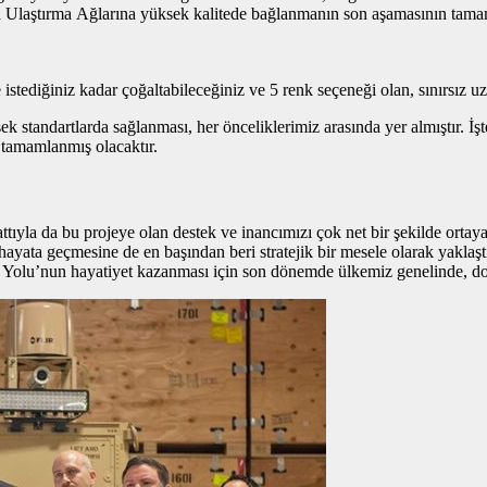
a Ulaştırma Ağlarına yüksek kalitede bağlanmanın son aşamasının tama
istediğiniz kadar çoğaltabileceğiniz ve 5 renk seçeneği olan, sınırsız u
 standartlarda sağlanması, her önceliklerimiz arasında yer almıştır. İş
tamamlanmış olacaktır.
ıyla da bu projeye olan destek ve inancımızı çok net bir şekilde ortay
ata geçmesine de en başından beri stratejik bir mesele olarak yaklaşt
 Yolu’nun hayatiyet kazanması için son dönemde ülkemiz genelinde, do