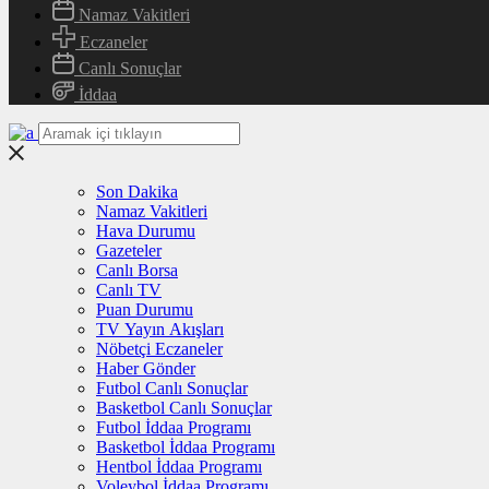
Namaz Vakitleri
Eczaneler
Canlı Sonuçlar
İddaa
Son Dakika
Namaz Vakitleri
Hava Durumu
Gazeteler
Canlı Borsa
Canlı TV
Puan Durumu
TV Yayın Akışları
Nöbetçi Eczaneler
Haber Gönder
Futbol Canlı Sonuçlar
Basketbol Canlı Sonuçlar
Futbol İddaa Programı
Basketbol İddaa Programı
Hentbol İddaa Programı
Voleybol İddaa Programı