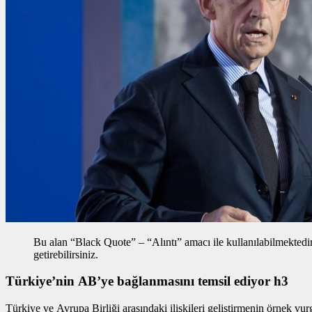
Bu alan “Black Quote” – “Alıntı” amacı ile kullanılabilmektedir, 
getirebilirsiniz.
Türkiye’nin AB’ye bağlanmasını temsil ediyor h3
Türkiye ve Avrupa Birliği arasındaki ilişkileri geliştirmenin
örnek vur