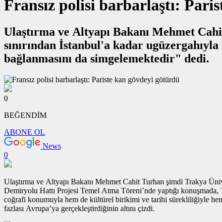
Fransız polisi barbarlaştı: Pari
Ulaştırma ve Altyapı Bakanı Mehmet Cahit 
sınırından İstanbul'a kadar ugüzergahıyla Halkalı-Kapıkule Demiryolu Hattı Projesi coğrafi olarak Türkiye’nin AB’ye
bağlanmasını da simgelemektedir" dedi.
0
BEĞENDİM
ABONE OL
News
0
Ulaştırma ve Altyapı Bakanı Mehmet Cahit Turhan şimdi Trakya Üniver
Demiryolu Hattı Projesi Temel Atma Töreni’nde yaptığı konuşmada, Tür
coğrafi konumuyla hem de kültürel birikimi ve tarihi sürekliliğiy
fazlası Avrupa’ya gerçekleştirdiğinin altını çizdi.