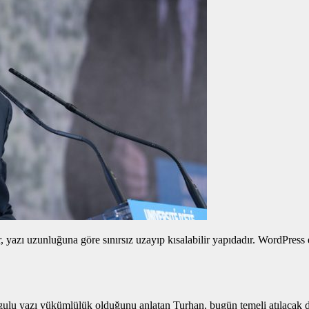
yazı uzunluğuna göre sınırsız uzayıp kısalabilir yapıdadır. WordPress edi
gulu yazı
yükümlülük olduğunu anlatan Turhan, bugün temeli atılacak dem