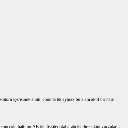
törü içerisinde alıntı iconuna tıklayarak bu alanı aktif bir hale
iryolu hattının AB ile ilişkileri daha güçlendireceğini vurguladı.