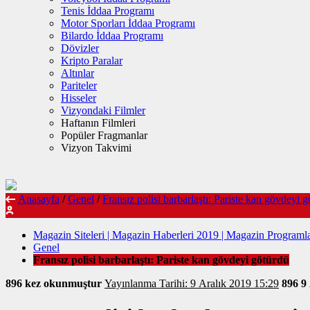
Tenis İddaa Programı
Motor Sporları İddaa Programı
Bilardo İddaa Programı
Dövizler
Kripto Paralar
Altınlar
Pariteler
Hisseler
Vizyondaki Filmler
Haftanın Filmleri
Popüler Fragmanlar
Vizyon Takvimi
Anasayfa
/
Genel
/
Fransız polisi barbarlaştı: Pariste kan gövdeyi 
Magazin Siteleri | Magazin Haberleri 2019 | Magazin Programla
Genel
Fransız polisi barbarlaştı: Pariste kan gövdeyi götürdü
896 kez okunmuştur
Yayınlanma Tarihi: 9 Aralık 2019 15:29
896
9