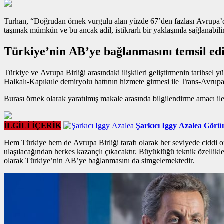
Turhan, “Doğrudan
örnek vurgulu alan
yüzde 67’den fazlası Avrupa’da
taşımak mümkün ve bu ancak adil, istikrarlı bir yaklaşımla sağlanabil
Türkiye’nin AB’ye bağlanmasını temsil ed
Türkiye ve Avrupa Birliği arasındaki ilişkileri geliştirmenin tarihse
Halkalı-Kapıkule demiryolu hattının hizmete girmesi ile Trans-Avrup
Burası örnek olarak yaratılmış makale arasında bilgilendirme amacı ile 
İLGİLİ İÇERİK
Şarkıcı Iggy Azalea Görün
Hem Türkiye hem de Avrupa Birliği tarafı olarak her seviyede ciddi o
ulaşılacağından herkes kazançlı çıkacaktır. Büyüklüğü teknik özellikl
olarak Türkiye’nin AB’ye bağlanmasını da simgelemektedir.