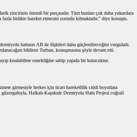
rik zincirinin önemli bir parçasıdır. Tüm bunları çok daha yukarılara
fazla birlikte hareket etmesini zorunlu kılmaktadır.” diye konuştu.
demiryolu hattının AB ile ilişkileri daha güçlendireceğini vurguladı.
mlanacağını bildiren Turhan, konuşmasına şöyle devam etti.
zayıp kısalabilme esnekliğine sahip yapıda bir kutucuktur.
zmete girmesiyle herkes için ticari hareketlilik ciddi boyutlara
an güzergahıyla, Halkalı-Kapıkule Demiryolu Hattı Projesi coğrafi