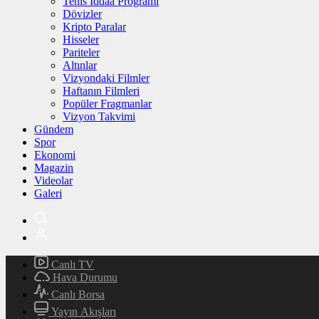
Tenis İddaa Programı
Dövizler
Kripto Paralar
Hisseler
Pariteler
Altınlar
Vizyondaki Filmler
Haftanın Filmleri
Popüler Fragmanlar
Vizyon Takvimi
Gündem
Spor
Ekonomi
Magazin
Videolar
Galeri
Canlı TV
Hava Durumu
Canlı Borsa
Yayın Akışları