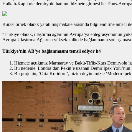
Halkalı-Kapıkule demiryolu hattının hizmete girmesi ile Trans-Avrup
Burası örnek olarak yaratılmış makale arasında bilgilendirme amacı ile 
“Türkiye olarak, ulaştırma ağlarının Avrupa’ya entegrasyonunun yüksek
Avrupa Ulaştırma Ağlarına yüksek kalitede bağlanmanın son aşaması 
Türkiye’nin AB’ye bağlanmasını temsil ediyor h4
Hizmete açtığımız Marmaray ve Bakü-Tiflis-Kars Demiryolu hatt
Bu nedenle, Londra’dan Pekin’e uzanan Demir İpek Yolu’nun hay
Bu projenin, ‘Orta Koridoru’, bizim deyimimizle ‘Modern İpek