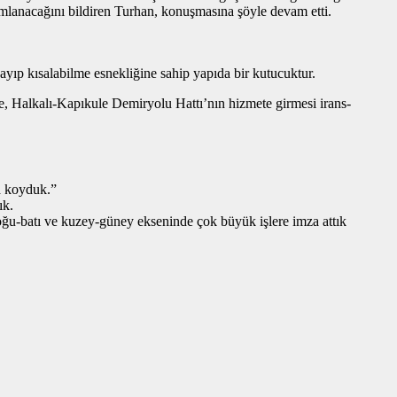
mlanacağını bildiren Turhan, konuşmasına şöyle devam etti.
zayıp kısalabilme esnekliğine sahip yapıda bir kutucuktur.
te, Halkalı-Kapıkule Demiryolu Hattı’nın hizmete girmesi irans-
a koyduk.”
ık.
ğu-batı ve kuzey-güney ekseninde çok büyük işlere imza attık