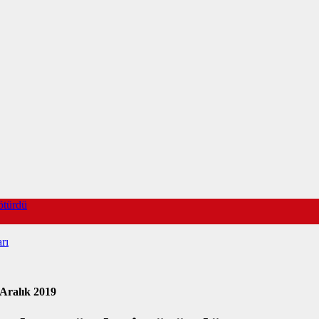
götürdü
rı
 Aralık 2019