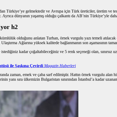
n Türkiye’ye gelmektedir ve Avrupa için Türk üreticiler, üretim ve teda
ir. Ayrıca dünyanın yaşamış olduğu çalkantı da AB’nin Türkiye’yle daha 
iyor h2
l yükümlülük olduğunu anlatan Turhan,
örnek vurgulu yazı
temeli atılacak 
a Ulaştırma Ağlarına yüksek kalitede bağlanmanın son aşamasının tama
istediğiniz kadar çoğaltabileceğiniz ve 5 renk seçeneği olan, sınırsız u
tüsü ile Şaşkına Çevirdi
Magazin Haberleri
randa zaman, emek ve çaba sarf edilmiştir. Hattın
örnek vurgulu alan
hi
erinin yanı sıra ülkemizin Bulgaristan sınırından İstanbul’a kadar uzan