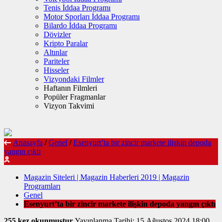
Tenis İddaa Programı
Motor Sporları İddaa Programı
Bilardo İddaa Programı
Dövizler
Kripto Paralar
Altınlar
Pariteler
Hisseler
Vizyondaki Filmler
Haftanın Filmleri
Popüler Fragmanlar
Vizyon Takvimi
Anasayfa
/
Genel
/
Esenyurt’ta bir zincir markete ilişkin depoda
yangın çıktı
Magazin Siteleri | Magazin Haberleri 2019 | Magazin
Programları
Genel
Esenyurt’ta bir zincir markete ilişkin depoda yangın çıktı
255 kez okunmuştur
Yayınlanma Tarihi: 15 Ağustos 2024 18:00