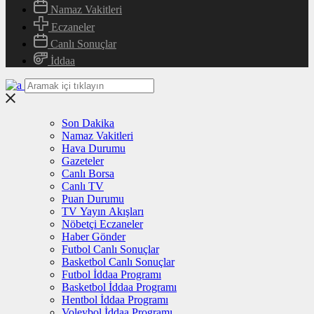
Namaz Vakitleri
Eczaneler
Canlı Sonuçlar
İddaa
Son Dakika
Namaz Vakitleri
Hava Durumu
Gazeteler
Canlı Borsa
Canlı TV
Puan Durumu
TV Yayın Akışları
Nöbetçi Eczaneler
Haber Gönder
Futbol Canlı Sonuçlar
Basketbol Canlı Sonuçlar
Futbol İddaa Programı
Basketbol İddaa Programı
Hentbol İddaa Programı
Voleybol İddaa Programı