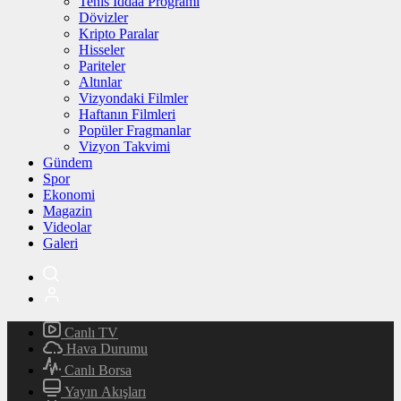
Tenis İddaa Programı
Dövizler
Kripto Paralar
Hisseler
Pariteler
Altınlar
Vizyondaki Filmler
Haftanın Filmleri
Popüler Fragmanlar
Vizyon Takvimi
Gündem
Spor
Ekonomi
Magazin
Videolar
Galeri
Canlı TV
Hava Durumu
Canlı Borsa
Yayın Akışları