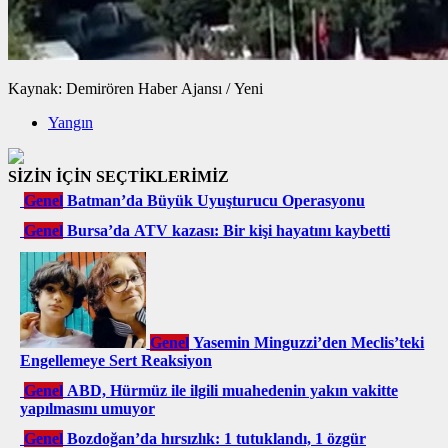
Kaynak: Demirören Haber Ajansı / Yeni
Yangın
SİZİN İÇİN SEÇTİKLERİMİZ
Genel
Batman’da Büyük Uyuşturucu Operasyonu
Genel
Bursa’da ATV kazası: Bir kişi hayatını kaybetti
Genel
Yasemin Minguzzi’den Meclis’teki
Engellemeye Sert Reaksiyon
Genel
ABD, Hürmüz ile ilgili muahedenin yakın vakitte
yapılmasını umuyor
Genel
Bozdoğan’da hırsızlık: 1 tutuklandı, 1 özgür