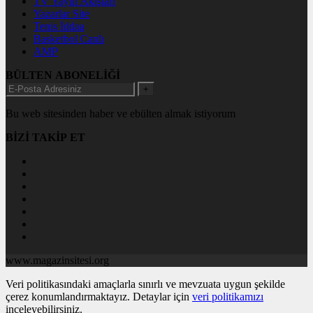
TV Yayın Akışları
Yazarlar Site
Tenis İddaa
Basketbol Canlı
AMP
BÜLTEN ABONELİĞİ
+
Bu web sitesinden haber ve ebülten almak istiyorum
BİZİ TAKİP ET
www.magazinsitesi.org
Veri politikasındaki amaçlarla sınırlı ve mevzuata uygun şekilde
çerez konumlandırmaktayız. Detaylar için
veri politikamızı
inceleyebilirsiniz.