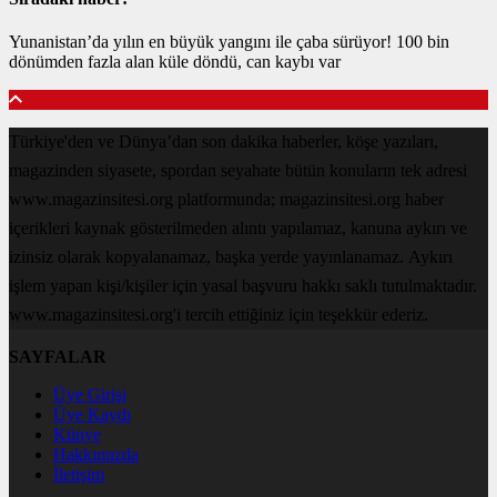
Yunanistan’da yılın en büyük yangını ile çaba sürüyor! 100 bin
dönümden fazla alan küle döndü, can kaybı var
Türkiye'den ve Dünya’dan son dakika haberler, köşe yazıları,
magazinden siyasete, spordan seyahate bütün konuların tek adresi
www.magazinsitesi.org platformunda; magazinsitesi.org haber
içerikleri kaynak gösterilmeden alıntı yapılamaz, kanuna aykırı ve
izinsiz olarak kopyalanamaz, başka yerde yayınlanamaz. Aykırı
işlem yapan kişi/kişiler için yasal başvuru hakkı saklı tutulmaktadır.
www.magazinsitesi.org'i tercih ettiğiniz için teşekkür ederiz.
SAYFALAR
Üye Girişi
Üye Kaydı
Künye
Hakkımızda
İletişim