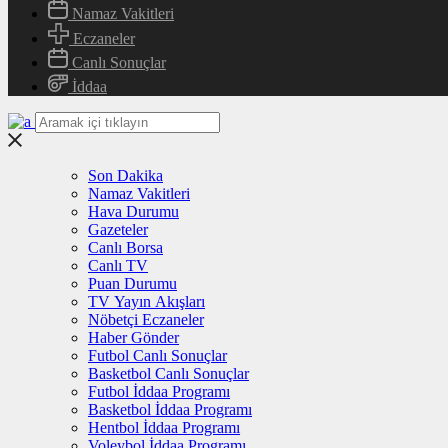
Namaz Vakitleri
Eczaneler
Canlı Sonuçlar
İddaa
Son Dakika
Namaz Vakitleri
Hava Durumu
Gazeteler
Canlı Borsa
Canlı TV
Puan Durumu
TV Yayın Akışları
Nöbetçi Eczaneler
Haber Gönder
Futbol Canlı Sonuçlar
Basketbol Canlı Sonuçlar
Futbol İddaa Programı
Basketbol İddaa Programı
Hentbol İddaa Programı
Voleybol İddaa Programı