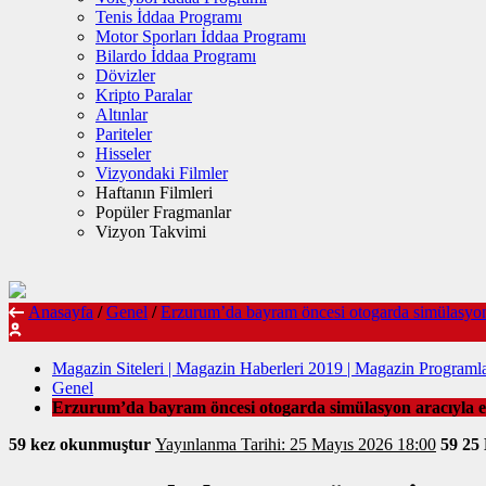
Tenis İddaa Programı
Motor Sporları İddaa Programı
Bilardo İddaa Programı
Dövizler
Kripto Paralar
Altınlar
Pariteler
Hisseler
Vizyondaki Filmler
Haftanın Filmleri
Popüler Fragmanlar
Vizyon Takvimi
Anasayfa
/
Genel
/
Erzurum’da bayram öncesi otogarda simülasyon 
Magazin Siteleri | Magazin Haberleri 2019 | Magazin Programla
Genel
Erzurum’da bayram öncesi otogarda simülasyon aracıyla em
59 kez okunmuştur
Yayınlanma Tarihi: 25 Mayıs 2026 18:00
59
25