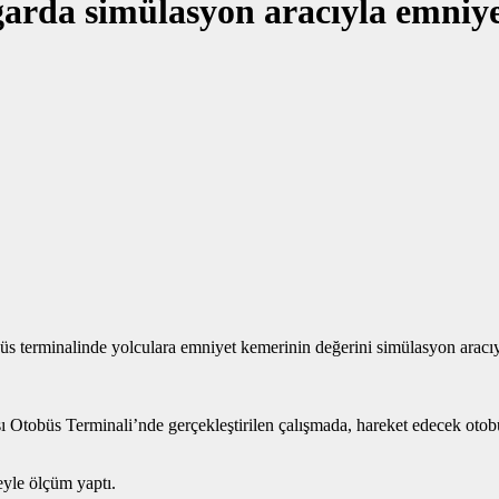
rda simülasyon aracıyla emniyet
üs terminalinde yolculara emniyet kemerinin değerini simülasyon aracıy
 Otobüs Terminali’nde gerçekleştirilen çalışmada, hareket edecek otobü
eyle ölçüm yaptı.