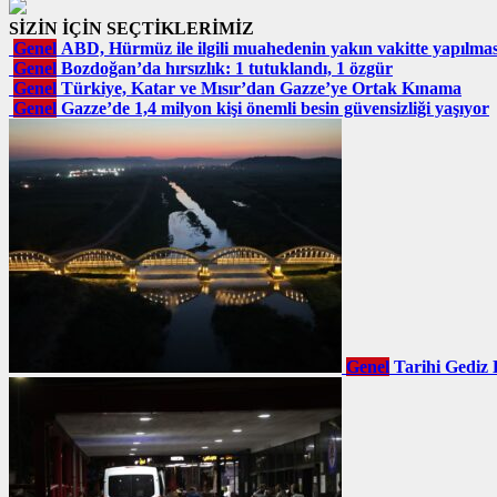
SİZİN İÇİN SEÇTİKLERİMİZ
Genel
ABD, Hürmüz ile ilgili muahedenin yakın vakitte yapılma
Genel
Bozdoğan’da hırsızlık: 1 tutuklandı, 1 özgür
Genel
Türkiye, Katar ve Mısır’dan Gazze’ye Ortak Kınama
Genel
Gazze’de 1,4 milyon kişi önemli besin güvensizliği yaşıyor
Genel
Tarihi Gediz 