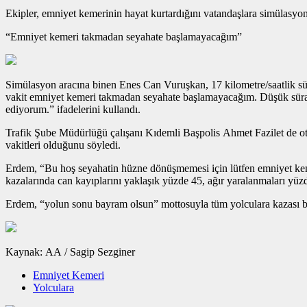
Ekipler, emniyet kemerinin hayat kurtardığını vatandaşlara simülasyon
“Emniyet kemeri takmadan seyahate başlamayacağım”
Simülasyon aracına binen Enes Can Vuruşkan, 17 kilometre/saatlik sürat
vakit emniyet kemeri takmadan seyahate başlamayacağım. Düşük süratt
ediyorum.” ifadelerini kullandı.
Trafik Şube Müdürlüğü çalışanı Kıdemli Başpolis Ahmet Fazilet de oto
vakitleri olduğunu söyledi.
Erdem, “Bu hoş seyahatin hüzne dönüşmemesi için lütfen emniyet kemeri
kazalarında can kayıplarını yaklaşık yüzde 45, ağır yaralanmaları yüzd
Erdem, “yolun sonu bayram olsun” mottosuyla tüm yolculara kazası bel
Kaynak: AA / Sagip Sezginer
Emniyet Kemeri
Yolculara