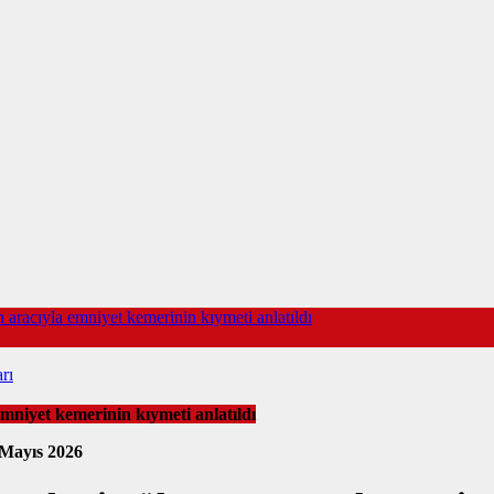
aracıyla emniyet kemerinin kıymeti anlatıldı
rı
niyet kemerinin kıymeti anlatıldı
 Mayıs 2026