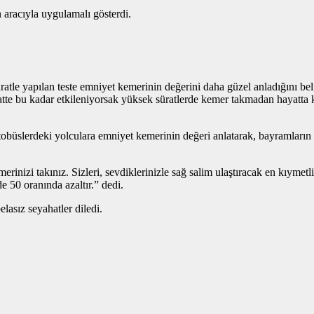
 aracıyla uygulamalı gösterdi.
le yapılan teste emniyet kemerinin değerini daha güzel anladığını belir
e bu kadar etkileniyorsak yüksek süratlerde kemer takmadan hayatta ka
büslerdeki yolculara emniyet kemerinin değeri anlatarak, bayramların i
nizi takınız. Sizleri, sevdiklerinizle sağ salim ulaştıracak en kıymetl
e 50 oranında azaltır.” dedi.
asız seyahatler diledi.