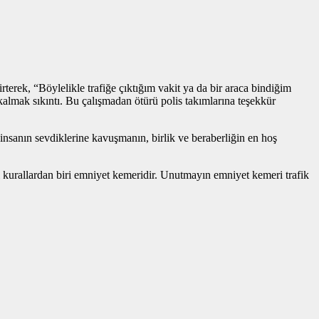
terek, “Böylelikle trafiğe çıktığım vakit ya da bir araca bindiğim
lmak sıkıntı. Bu çalışmadan ötürü polis takımlarına teşekkür
nsanın sevdiklerine kavuşmanın, birlik ve beraberliğin en hoş
i kurallardan biri emniyet kemeridir. Unutmayın emniyet kemeri trafik