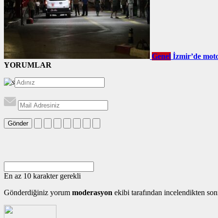
Genel
İzmir’de motos
YORUMLAR
Gönder
En az 10 karakter gerekli
Gönderdiğiniz yorum
moderasyon
ekibi tarafından incelendikten son