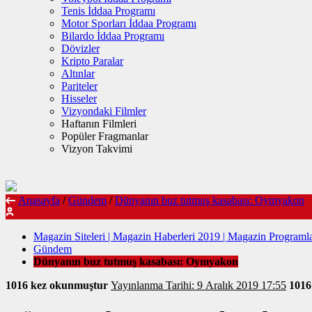
Tenis İddaa Programı
Motor Sporları İddaa Programı
Bilardo İddaa Programı
Dövizler
Kripto Paralar
Altınlar
Pariteler
Hisseler
Vizyondaki Filmler
Haftanın Filmleri
Popüler Fragmanlar
Vizyon Takvimi
Anasayfa
/
Gündem
/
Dünyanın buz tutmuş kasabası: Oymyakon
Magazin Siteleri | Magazin Haberleri 2019 | Magazin Programla
Gündem
Dünyanın buz tutmuş kasabası: Oymyakon
1016 kez okunmuştur
Yayınlanma Tarihi: 9 Aralık 2019 17:55
101