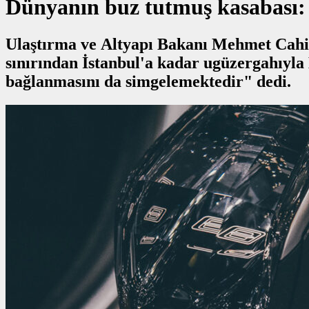
Dünyanın buz tutmuş kasabası
Ulaştırma ve Altyapı Bakanı Mehmet Cahit 
sınırından İstanbul'a kadar ugüzergahıyla Halkalı-Kapıkule Demiryolu Hattı Projesi coğrafi olarak Türkiye’nin AB’ye
bağlanmasını da simgelemektedir" dedi.