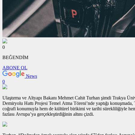
0
BEĞENDİM
ABONE OL
News
0
Ulaştırma ve Altyapı Bakanı Mehmet Cahit Turhan şimdi Trakya Üniver
Demiryolu Hattı Projesi Temel Atma Töreni’nde yaptığı konuşmada, Tür
coğrafi konumuyla hem de kültürel birikimi ve tarihi sürekliliğiy
fazlası Avrupa’ya gerçekleştirdiğinin altını çizdi.