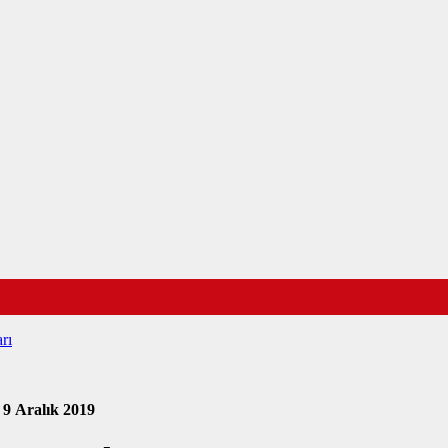
rı
6
9 Aralık 2019