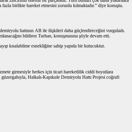
rik zincirinin önemli bir parçasıdır. Tüm bunları çok daha yukarılara
fazla birlikte hareket etmesini zorunlu kılmaktadır.” diye konuştu.
demiryolu hattının AB ile ilişkileri daha güçlendireceğini vurguladı.
mlanacağını bildiren Turhan, konuşmasına şöyle devam etti.
zayıp kısalabilme esnekliğine sahip yapıda bir kutucuktur.
zmete girmesiyle herkes için ticari hareketlilik ciddi boyutlara
an güzergahıyla, Halkalı-Kapıkule Demiryolu Hattı Projesi coğrafi