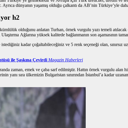
n Türkiye’ye gelmektedir ve Avrupa için Türk üreticiler, üretim ve teda
ir. Ayrıca dünyanın yaşamış olduğu çalkantı da AB’nin Türkiye’yle daha 
iyor h2
l yükümlülük olduğunu anlatan Turhan,
örnek vurgulu yazı
temeli atılacak 
a Ulaştırma Ağlarına yüksek kalitede bağlanmanın son aşamasının tama
istediğiniz kadar çoğaltabileceğiniz ve 5 renk seçeneği olan, sınırsız u
tüsü ile Şaşkına Çevirdi
Magazin Haberleri
randa zaman, emek ve çaba sarf edilmiştir. Hattın
örnek vurgulu alan
hi
erinin yanı sıra ülkemizin Bulgaristan sınırından İstanbul’a kadar uzan