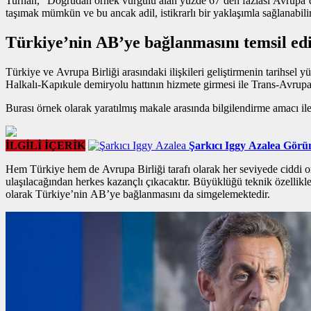
Turhan, “Doğrudan
örnek vurgulu alan
yüzde 67’den fazlası Avrupa’da
taşımak mümkün ve bu ancak adil, istikrarlı bir yaklaşımla sağlanabil
Türkiye’nin AB’ye bağlanmasını temsil ed
Türkiye ve Avrupa Birliği arasındaki ilişkileri geliştirmenin tarihse
Halkalı-Kapıkule demiryolu hattının hizmete girmesi ile Trans-Avrup
Burası örnek olarak yaratılmış makale arasında bilgilendirme amacı ile 
İLGİLİ İÇERİK
Şarkıcı Iggy Azalea Görün
Hem Türkiye hem de Avrupa Birliği tarafı olarak her seviyede ciddi o
ulaşılacağından herkes kazançlı çıkacaktır. Büyüklüğü teknik özellikl
olarak Türkiye’nin AB’ye bağlanmasını da simgelemektedir.