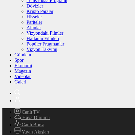
Tenis İddaa Programı
Dövizler
Kripto Paralar
Hisseler
Pariteler
Altınlar
Vizyondaki Filmler
Haftanın Filmleri
Popüler Fragmanlar
Vizyon Takvimi
Gündem
Spor
Ekonomi
Magazin
Videolar
Galeri
Canlı TV
Hava Durumu
Canlı Borsa
Yayın Akışları