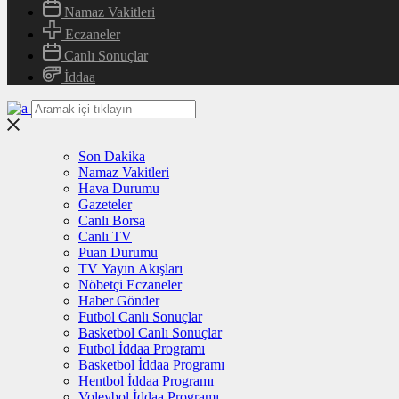
Namaz Vakitleri
Eczaneler
Canlı Sonuçlar
İddaa
Son Dakika
Namaz Vakitleri
Hava Durumu
Gazeteler
Canlı Borsa
Canlı TV
Puan Durumu
TV Yayın Akışları
Nöbetçi Eczaneler
Haber Gönder
Futbol Canlı Sonuçlar
Basketbol Canlı Sonuçlar
Futbol İddaa Programı
Basketbol İddaa Programı
Hentbol İddaa Programı
Voleybol İddaa Programı