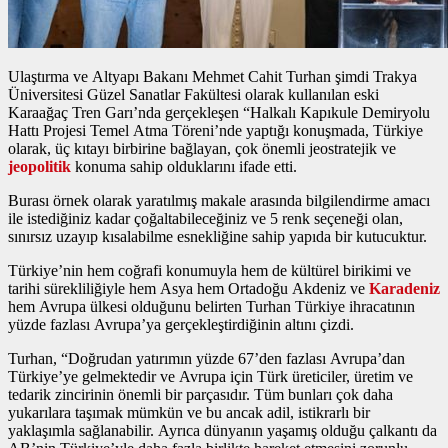
Ulaştırma ve Altyapı Bakanı Mehmet Cahit Turhan şimdi Trakya
Üniversitesi Güzel Sanatlar Fakültesi olarak kullanılan eski
Karaağaç Tren Garı’nda gerçekleşen “Halkalı Kapıkule Demiryolu
Hattı Projesi Temel Atma Töreni’nde yaptığı konuşmada, Türkiye
olarak, üç kıtayı birbirine bağlayan, çok önemli jeostratejik ve
jeopolitik
konuma sahip olduklarını ifade etti.
Burası örnek olarak yaratılmış makale arasında bilgilendirme amacı
ile istediğiniz kadar çoğaltabileceğiniz ve 5 renk seçeneği olan,
sınırsız uzayıp kısalabilme esnekliğine sahip yapıda bir kutucuktur.
Türkiye’nin hem coğrafi konumuyla hem de kültürel birikimi ve
tarihi sürekliliğiyle hem Asya hem Ortadoğu Akdeniz ve
Karadeniz
hem Avrupa ülkesi olduğunu belirten Turhan Türkiye ihracatının
yüzde fazlası Avrupa’ya gerçekleştirdiğinin altını çizdi.
Turhan, “Doğrudan yatırımın yüzde 67’den fazlası Avrupa’dan
Türkiye’ye gelmektedir ve Avrupa için Türk üreticiler, üretim ve
tedarik zincirinin önemli bir parçasıdır. Tüm bunları çok daha
yukarılara taşımak mümkün ve bu ancak adil, istikrarlı bir
yaklaşımla sağlanabilir. Ayrıca dünyanın yaşamış olduğu çalkantı da