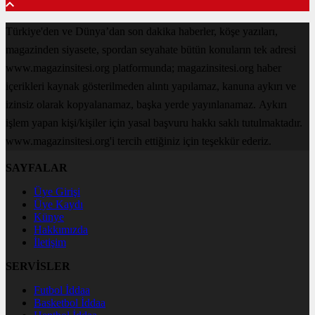
Türkiye'den ve Dünya’dan son dakika haberler, köşe yazıları,
magazinden siyasete, spordan seyahate bütün konuların tek adresi
www.magazinsitesi.org platformunda; magazinsitesi.org haber
içerikleri kaynak gösterilmeden alıntı yapılamaz, kanuna aykırı ve
izinsiz olarak kopyalanamaz, başka yerde yayınlanamaz. Aykırı
işlem yapan kişi/kişiler için yasal başvuru hakkı saklı tutulmaktadır.
www.magazinsitesi.org'i tercih ettiğiniz için teşekkür ederiz.
SAYFALAR
Üye Girişi
Üye Kaydı
Künye
Hakkımızda
İletişim
SERVİSLER
Futbol İddaa
Basketbol İddaa