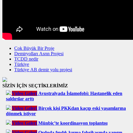
Çok Büyük Bir Proje
Demiryolları Asrın Projesi
TCDD nedir
Türkiye
Türkiye AB demir yolu projesi
SİZİN İÇİN SEÇTİKLERİMİZ
Video Galeri
Avustralyada İslamofobi: Hastanelik eden
saldırılar arttı
Video Galeri
Birçok kişi PKKdan kaçıp eski yaşamlarına
dönmek istiyor
Video Galeri
Münbiç’te koordinasyon toplantısı
Video Galeri
Orduda fındık kırma fabrikasında yangın