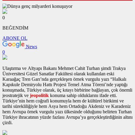
0
BEĞENDİM
ABONE OL
News
0
Ulaştırma ve Altyapı Bakanı Mehmet Cahit Turhan şimdi Trakya
Üniversitesi Güzel Sanatlar Fakültesi olarak kullanılan eski
Karaağaç Tren Garı’nda gerçekleşen
örnek vurgulu yazı
“Halkalı
Kapıkule Demiryolu Hattı Projesi Temel Atma Töreni’nde yaptığı
konuşmada, Türkiye olarak, üç kıtayı birbirine bağlayan, çok önemli
jeostratejik ve
jeopolitik
konuma sahip olduklarını ifade etti.
Türkiye’nin hem coğrafi konumuyla hem de kültürel birikimi ve
tarihi sürekliliğiyle hem Asya hem Ortadoğu Akdeniz ve Karadeniz
hem Avrupa
örnek vurgulu yazı
ülkesinde olduğunu belirten Turhan
Türkiye ihracatının yüzde fazlası Avrupa’ya gerçekleştirdiğinin altını
çizdi.