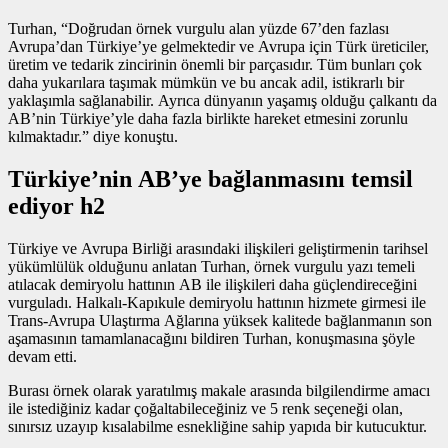
Turhan, “Doğrudan
örnek vurgulu alan
yüzde 67’den fazlası
Avrupa’dan Türkiye’ye gelmektedir ve Avrupa için Türk üreticiler,
üretim ve tedarik zincirinin önemli bir parçasıdır. Tüm bunları çok
daha yukarılara taşımak mümkün ve bu ancak adil, istikrarlı bir
yaklaşımla sağlanabilir. Ayrıca dünyanın yaşamış olduğu çalkantı da
AB’nin Türkiye’yle daha fazla birlikte hareket etmesini zorunlu
kılmaktadır.” diye konuştu.
Türkiye’nin AB’ye bağlanmasını temsil
ediyor h2
Türkiye ve Avrupa Birliği arasındaki ilişkileri geliştirmenin tarihsel
yükümlülük olduğunu anlatan Turhan,
örnek vurgulu yazı
temeli
atılacak demiryolu hattının AB ile ilişkileri daha güçlendireceğini
vurguladı. Halkalı-Kapıkule demiryolu hattının hizmete girmesi ile
Trans-Avrupa Ulaştırma Ağlarına yüksek kalitede bağlanmanın son
aşamasının tamamlanacağını bildiren Turhan, konuşmasına şöyle
devam etti.
Burası örnek olarak yaratılmış makale arasında bilgilendirme amacı
ile istediğiniz kadar çoğaltabileceğiniz ve 5 renk seçeneği olan,
sınırsız uzayıp kısalabilme esnekliğine sahip yapıda bir kutucuktur.