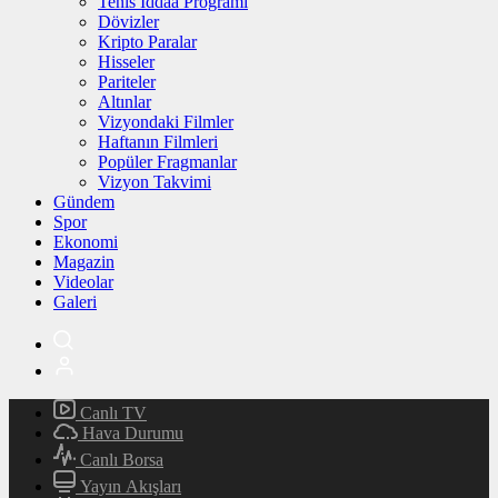
Tenis İddaa Programı
Dövizler
Kripto Paralar
Hisseler
Pariteler
Altınlar
Vizyondaki Filmler
Haftanın Filmleri
Popüler Fragmanlar
Vizyon Takvimi
Gündem
Spor
Ekonomi
Magazin
Videolar
Galeri
Canlı TV
Hava Durumu
Canlı Borsa
Yayın Akışları