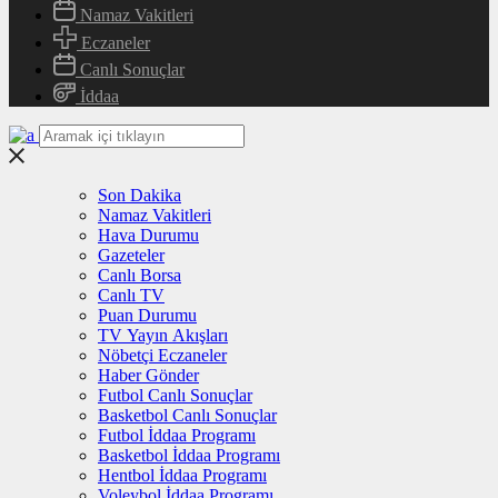
Namaz Vakitleri
Eczaneler
Canlı Sonuçlar
İddaa
Son Dakika
Namaz Vakitleri
Hava Durumu
Gazeteler
Canlı Borsa
Canlı TV
Puan Durumu
TV Yayın Akışları
Nöbetçi Eczaneler
Haber Gönder
Futbol Canlı Sonuçlar
Basketbol Canlı Sonuçlar
Futbol İddaa Programı
Basketbol İddaa Programı
Hentbol İddaa Programı
Voleybol İddaa Programı