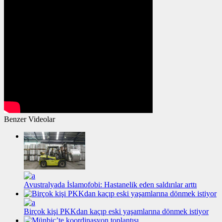
Benzer Videolar
Avustralyada İslamofobi: Hastanelik eden saldırılar arttı
Birçok kişi PKKdan kaçıp eski yaşamlarına dönmek istiyor