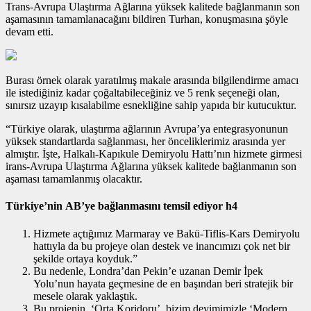
Trans-Avrupa Ulaştırma Ağlarına yüksek kalitede bağlanmanın son
aşamasının tamamlanacağını bildiren Turhan, konuşmasına şöyle
devam etti.
Burası örnek olarak yaratılmış makale arasında bilgilendirme amacı
ile istediğiniz kadar çoğaltabileceğiniz ve 5 renk seçeneği olan,
sınırsız uzayıp kısalabilme esnekliğine sahip yapıda bir kutucuktur.
“Türkiye olarak, ulaştırma ağlarının Avrupa’ya entegrasyonunun
yüksek standartlarda sağlanması, her önceliklerimiz arasında yer
almıştır. İşte, Halkalı-Kapıkule Demiryolu Hattı’nın hizmete girmesi
irans-Avrupa Ulaştırma Ağlarına yüksek kalitede bağlanmanın son
aşaması tamamlanmış olacaktır.
Türkiye’nin AB’ye bağlanmasını temsil ediyor h4
Hizmete açtığımız Marmaray ve Bakü-Tiflis-Kars Demiryolu
hattıyla da bu projeye olan destek ve inancımızı çok net bir
şekilde ortaya koyduk.”
Bu nedenle, Londra’dan Pekin’e uzanan Demir İpek
Yolu’nun hayata geçmesine de en başından beri stratejik bir
mesele olarak yaklaştık.
Bu projenin, ‘Orta Koridoru’, bizim deyimimizle ‘Modern