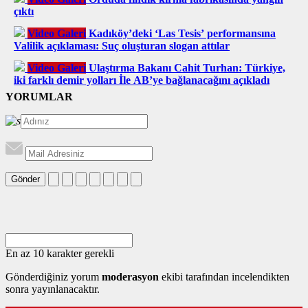
çıktı
Video Galeri
Kadıköy’deki ‘Las Tesis’ performansına
Valilik açıklaması: Suç oluşturan slogan attılar
Video Galeri
Ulaştırma Bakanı Cahit Turhan: Türkiye,
iki farklı demir yolları İle AB’ye bağlanacağını açıkladı
YORUMLAR
Gönder
En az 10 karakter gerekli
Gönderdiğiniz yorum
moderasyon
ekibi tarafından incelendikten
sonra yayınlanacaktır.