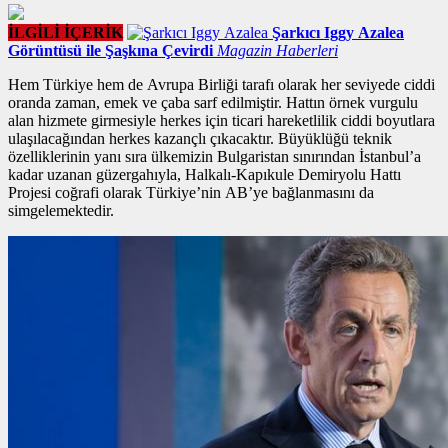
İLGİLİ İÇERİK
Şarkıcı Iggy Azalea
Görüntüsü ile Şaşkına Çevirdi
Magazin Haberleri
Hem Türkiye hem de Avrupa Birliği tarafı olarak her seviyede ciddi
oranda zaman, emek ve çaba sarf edilmiştir. Hattın
örnek vurgulu
alan
hizmete girmesiyle herkes için ticari hareketlilik ciddi boyutlara
ulaşılacağından herkes kazançlı çıkacaktır. Büyüklüğü teknik
özelliklerinin yanı sıra ülkemizin Bulgaristan sınırından İstanbul’a
kadar uzanan güzergahıyla, Halkalı-Kapıkule Demiryolu Hattı
Projesi coğrafi olarak Türkiye’nin AB’ye bağlanmasını da
simgelemektedir.