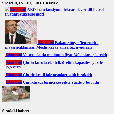
SİZİN İÇİN SEÇTİKLERİMİZ
Ekonomi
ABD-İran tansiyonu tekrar alevlendi! Petrol
fiyatları yükselişe geçti
Ekonomi
Bakan Şimşek’ten emekli
maaşı açıklaması: Meclis karar alırsa biz uygularız
Ekonomi
Venezuela’da minimum fiyat 240 dolara çıkarıldı
Ekonomi
Çin’in kurulu elektrik üretim kapasitesi yüzde
15,5 arttı
Ekonomi
Çin’de kredi faiz oranları sabit bırakıldı
Ekonomi
Çin iktisadı birinci çeyrekte yüzde 5 büyüdü
Sıradaki haber: