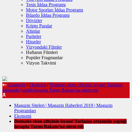
Tenis İddaa Programı
Motor Sporları İddaa Programı
Bilardo İddaa Programı
Dövizler
Kripto Paralar
Altınlar
Pariteler
Hisseler
Vizyondaki Filmler
Haftanın Filmleri
Popüler Fragmanlar
Vizyon Takvimi
Anasayfa
/
Ekonomi
/
Domates eken çiftçinin isyanı! Tarlanın
ortasında yaptığı hesapla Tarım Bakanı’na sitem etti
Magazin Siteleri | Magazin Haberleri 2019 | Magazin
Programları
Ekonomi
Domates eken çiftçinin isyanı! Tarlanın ortasında yaptığı
hesapla Tarım Bakanı’na sitem etti