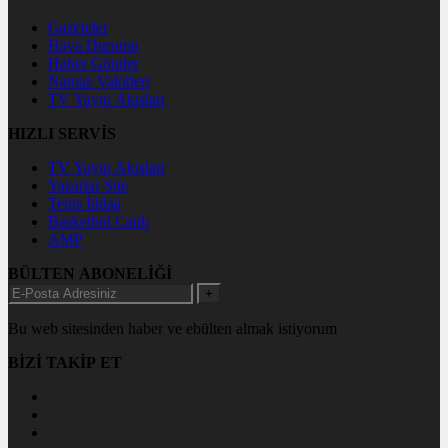
Gazeteler
Hava Durumu
Haber Gönder
Namaz Vakitleri
TV Yayın Akışları
HIZLI SERVİS
TV Yayın Akışları
Yazarlar Site
Tenis İddaa
Basketbol Canlı
AMP
BÜLTEN ABONELİĞİ
+
Bu web sitesinden haber ve ebülten almak istiyorum
BİZİ TAKİP ET