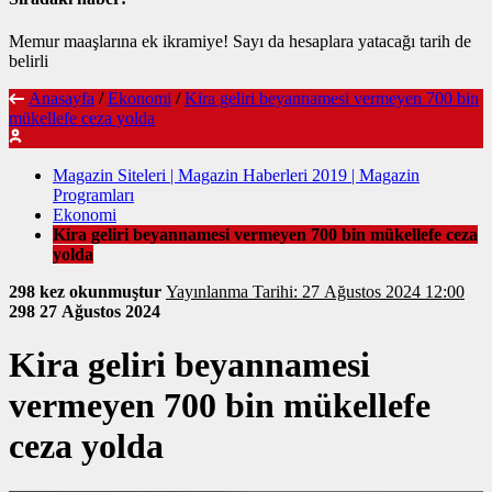
Memur maaşlarına ek ikramiye! Sayı da hesaplara yatacağı tarih de
belirli
Anasayfa
/
Ekonomi
/
Kira geliri beyannamesi vermeyen 700 bin
mükellefe ceza yolda
Magazin Siteleri | Magazin Haberleri 2019 | Magazin
Programları
Ekonomi
Kira geliri beyannamesi vermeyen 700 bin mükellefe ceza
yolda
298 kez okunmuştur
Yayınlanma Tarihi: 27 Ağustos 2024 12:00
298
27 Ağustos 2024
Kira geliri beyannamesi
vermeyen 700 bin mükellefe
ceza yolda