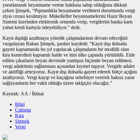
yararlanarak beyanname verme hakkına sahip olduğuna dikkati
çeken Şimşek, “Pişmanlıkla beyanname verilmesi durumunda vergi
ziyaı cezası kesilmiyor. Mükellefler beyannamelerini Hazır Beyan
Sistemi üzerinden elektronik ortamda verip, vergilerini banka kartı
yahut kredi kartıyla ödeyebiliyor.” dedi.
Kayıt dışılığı azaltmaya yönelik çalışmalarının devam edeceğini
vurgulayan Bakan Şimşek, şunları kaydetti: “Kayıt dışı iktisatla
gayret kapsamında bu yıl yapılacak çalışmaların bir modülü olan
kira kontrolleri kapsamlı halde ve tüm ülke çapında yürütüldü. Elde
edilen çıkarların beyan devrinde yanlışsız biçimde beyan edilmesi,
vergi adaletinin sağlanması açısından kıymet taşıyor. Vergide adalet
ve aktifliği artırıyoruz. Kayıt dışı iktisatla gayret ederek bütçe açığını
azaltıyoruz. Vergi kayıp ve kaçağına sebebiyet vererek haksız yarar
sağlayanların her vakit olduğu üzere takipçisi olacağız.”
Kaynak: AA / İktisat
Bilgi
Çalışma
Kira
Şimşek
Vergi