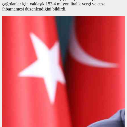
çağrılanlar için yaklaşık 153,4 milyon liralık vergi ve ceza
ihbarnamesi düzenlendiğini bildirdi.