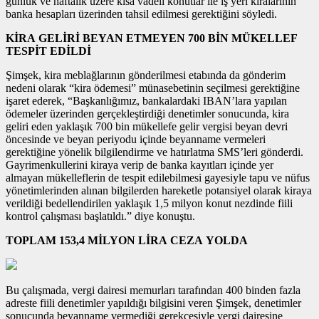
günlük ve haftalık üzere kısa vadeli konutlar ile iş yeri kiralarının
banka hesapları üzerinden tahsil edilmesi gerektiğini söyledi.
KİRA GELİRİ BEYAN ETMEYEN 700 BİN MÜKELLEF
TESPİT EDİLDİ
Şimşek, kira meblağlarının gönderilmesi etabında da gönderim
nedeni olarak “kira ödemesi” münasebetinin seçilmesi gerektiğine
işaret ederek, “Başkanlığımız, bankalardaki IBAN’lara yapılan
ödemeler üzerinden gerçekleştirdiği denetimler sonucunda, kira
geliri eden yaklaşık 700 bin mükellefe gelir vergisi beyan devri
öncesinde ve beyan periyodu içinde beyanname vermeleri
gerektiğine yönelik bilgilendirme ve hatırlatma SMS’leri gönderdi.
Gayrimenkullerini kiraya verip de banka kayıtları içinde yer
almayan mükelleflerin de tespit edilebilmesi gayesiyle tapu ve nüfus
yönetimlerinden alınan bilgilerden hareketle potansiyel olarak kiraya
verildiği bedellendirilen yaklaşık 1,5 milyon konut nezdinde fiili
kontrol çalışması başlatıldı.” diye konuştu.
TOPLAM 153,4 MİLYON LİRA CEZA YOLDA
Bu çalışmada, vergi dairesi memurları tarafından 400 binden fazla
adreste fiili denetimler yapıldığı bilgisini veren Şimşek, denetimler
sonucunda beyanname vermediği gerekçesiyle vergi dairesine