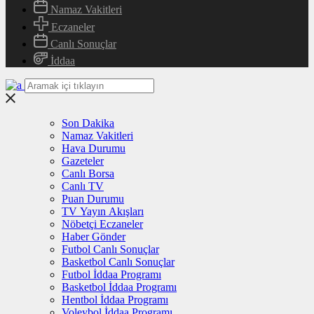
Namaz Vakitleri
Eczaneler
Canlı Sonuçlar
İddaa
Son Dakika
Namaz Vakitleri
Hava Durumu
Gazeteler
Canlı Borsa
Canlı TV
Puan Durumu
TV Yayın Akışları
Nöbetçi Eczaneler
Haber Gönder
Futbol Canlı Sonuçlar
Basketbol Canlı Sonuçlar
Futbol İddaa Programı
Basketbol İddaa Programı
Hentbol İddaa Programı
Voleybol İddaa Programı