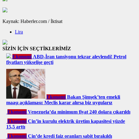
Kaynak: Haberler.com / İktisat
Lira
SİZİN İÇİN SEÇTİKLERİMİZ
Ekonomi
ABD-İran tansiyonu tekrar alevlendi! Petrol
fiyatları yükselişe geçti
Ekonomi
Bakan Şimşek’ten emekli
maaşı açıklaması: Meclis karar alırsa biz uygularız
Ekonomi
Venezuela’da minimum fiyat 240 dolara çıkarıldı
Ekonomi
Çin’in kurulu elektrik üretim kapasitesi yüzde
15,5 arttı
Ekonomi
Çin’de kredi faiz oranları sabit bırakıldı