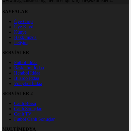
www.magazinsitesi.org'i tercih ettiğiniz için teşekkür ederiz.
SAYFALAR
Üye Girişi
Üye Kaydı
Künye
Hakkımızda
İletişim
SERVİSLER
Futbol İddaa
Basketbol İddaa
Hentbol İddaa
Bilardo İddaa
Voleybol İddaa
SERVİSLER 2
Canlı Borsa
Canlı Sonuçlar
Canlı TV
Futbol Canlı Sonuçlar
MULTİMEDYA