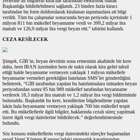
yerlerine ait bilgilerin kiracılar tarafından elektronik olarak
Başkanlığa bildirilebilmesi sağlandı. 23 binden fazla kiracı
tarafından bu form doldurularak kiralanan taşınmazlara ait bilgi
verildi. Tüm bu çalışmalar sonucunda beyan periyodu içerisinde 1
milyon 811 bin mükellef beyanname verdi ve 399,2 milyar lira
matrah ve 126,9 milyar lira vergi beyan etti.” tabirini kullandı.
CEZA KESİLECEK
Şimşek, GİB’in, beyan devrinin sona ermesinin akabinde bir kere
daha, hem IBAN üzerinden hem de nakit olarak kira geliri tahsil
ettiği halde beyanname vermeyen yaklaşık 1 milyon mükellefe
beyanname vermeleri gerektiğini hatırlatan SMS’ler gönderdiğini
belirterek, “GİB tarafından yapılan bu hatırlatmalara istinaden beyan
periyodundan sonra 95 bin 989 mükellef tarafından beyanname
verilerek 18,3 milyar lira matrah ve 1,2 milyar lira vergi bildiriminde
bulunuldu. Başkanlık bu kere, kendilerine bilgilendirme yapılan
lakin hala beyanname vermeyen yaklaşık 700 bin mükellef tespit
etti. Bu mükelleflerle ilgili bilgiler, haklarında cezalı süreç yapılmak
üzere ilgili vergi dairelerine bildirilecek.” değerlendirmesinde
bulundu.
Söz konusu mükelleflerin vergi dairesindeki süreçler başlamadan
evvel Vergi Yöntem Kanunu’ndaki pişmanlık kararlarından