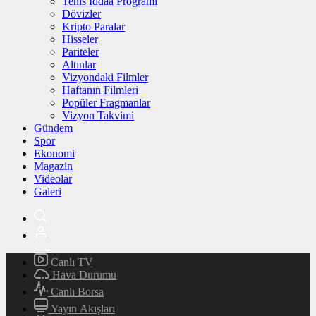
Tenis İddaa Programı
Dövizler
Kripto Paralar
Hisseler
Pariteler
Altınlar
Vizyondaki Filmler
Haftanın Filmleri
Popüler Fragmanlar
Vizyon Takvimi
Gündem
Spor
Ekonomi
Magazin
Videolar
Galeri
Canlı TV
Hava Durumu
Canlı Borsa
Yayın Akışları