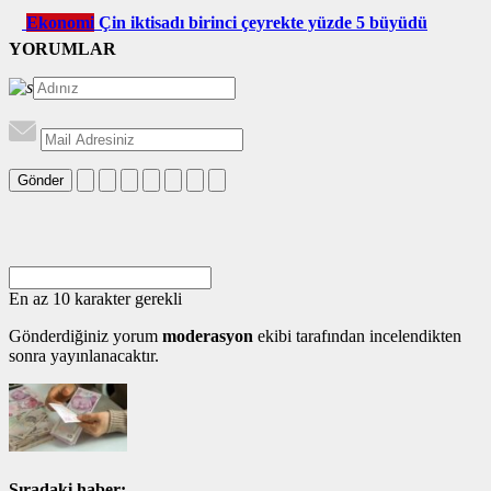
Ekonomi
Çin iktisadı birinci çeyrekte yüzde 5 büyüdü
YORUMLAR
Gönder
En az 10 karakter gerekli
Gönderdiğiniz yorum
moderasyon
ekibi tarafından incelendikten
sonra yayınlanacaktır.
Sıradaki haber: