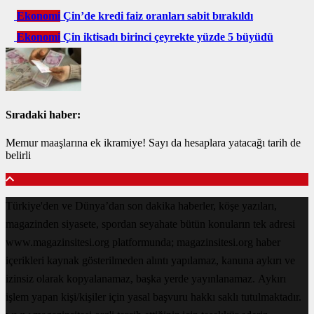
Ekonomi
Çin’de kredi faiz oranları sabit bırakıldı
Ekonomi
Çin iktisadı birinci çeyrekte yüzde 5 büyüdü
Sıradaki haber:
Memur maaşlarına ek ikramiye! Sayı da hesaplara yatacağı tarih de
belirli
Türkiye'den ve Dünya’dan son dakika haberler, köşe yazıları,
magazinden siyasete, spordan seyahate bütün konuların tek adresi
www.magazinsitesi.org platformunda; magazinsitesi.org haber
içerikleri kaynak gösterilmeden alıntı yapılamaz, kanuna aykırı ve
izinsiz olarak kopyalanamaz, başka yerde yayınlanamaz. Aykırı
işlem yapan kişi/kişiler için yasal başvuru hakkı saklı tutulmaktadır.