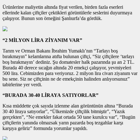
Ürünlerine maliyetin altında fiyat verilen, birden fazla eserleri
ellerinde kalan çiftçiler çektikleri görüntülerle seslerini duyurmaya
çalışıyor. Bunun son örneğini Şanlıurfa’da gördük.
“2 MİLYON LİRA ZİYANIM VAR”
Tarım ve Orman Bakanı İbrahim Yumaklı’nın “Tarlayı boş
bırakmayın” kelamlarına atıfta bulunan çiftçi, “Siz çiftçilere ‘tarlayı
boş bırakmayın’ dediniz. Şu domatesler halk pazarında şu an 2 TL.
Burada 40 derece sıcağın altında 20 emekçi çalışıyor, yevmiyeleri
500 lira. Cebimizden para veriyoruz. 2 milyon lira civarı ziyanım var
bu sene. Siz ne çiftçinin ne de emekçinin halinden anlıyorsunuz”
tabirlerine yer verdi.
“BURADA 30-40 LİRAYA SATIYORLAR”
Kısa müddette çok sayıda izlenme alan görüntünün altına “Burada
30 40 liraya satıyorlar”, “Ülkemizde çiftçilik bitmiştir”, “Yazık
gerçekten”, “Ne emekler fakat ortada 50 tane kurulcu var”, “Bugün
çiftçilerin yanında olmazsak yarın pazarda boş tezgahlar karşı
karşıya geliriz” formunda yorumlar yapıldı.