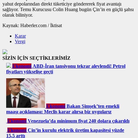
yahut depolarından direkt tüketiciye göndererek fiyat avantajı
sağlıyor. Temu Kurucusu Colin Huang bugün Çin’in en güçlü şahsı
olarak biliniyor.
Kaynak: Haberler.com / İktisat
Karar
Vergi
SİZİN İÇİN SEÇTİKLERİMİZ
Ekonomi
ABD-İran tansiyonu tekrar alevlendi! Petrol
fiyatları yükselişe geçti
Ekonomi
Bakan Şimşek’ten emekli
maaşı açıklaması: Meclis karar alırsa biz uygularız
Ekonomi
Venezuela’da minimum fiyat 240 dolara çıkarıldı
Ekonomi
Çin’in kurulu elektrik üretim kapasitesi yüzde
15,5 arttı