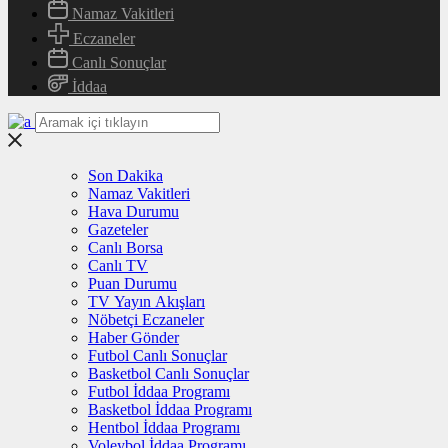
Namaz Vakitleri
Eczaneler
Canlı Sonuçlar
İddaa
Son Dakika
Namaz Vakitleri
Hava Durumu
Gazeteler
Canlı Borsa
Canlı TV
Puan Durumu
TV Yayın Akışları
Nöbetçi Eczaneler
Haber Gönder
Futbol Canlı Sonuçlar
Basketbol Canlı Sonuçlar
Futbol İddaa Programı
Basketbol İddaa Programı
Hentbol İddaa Programı
Voleybol İddaa Programı