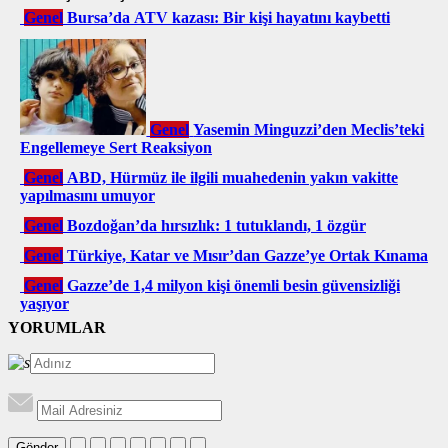
Genel
Bursa’da ATV kazası: Bir kişi hayatını kaybetti
Genel
Yasemin Minguzzi’den Meclis’teki
Engellemeye Sert Reaksiyon
Genel
ABD, Hürmüz ile ilgili muahedenin yakın vakitte
yapılmasını umuyor
Genel
Bozdoğan’da hırsızlık: 1 tutuklandı, 1 özgür
Genel
Türkiye, Katar ve Mısır’dan Gazze’ye Ortak Kınama
Genel
Gazze’de 1,4 milyon kişi önemli besin güvensizliği
yaşıyor
YORUMLAR
Gönder