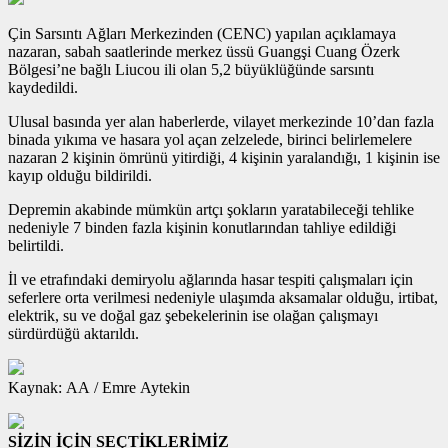
Çin Sarsıntı Ağları Merkezinden (CENC) yapılan açıklamaya
nazaran, sabah saatlerinde merkez üssü Guangşi Cuang Özerk
Bölgesi’ne bağlı Liucou ili olan 5,2 büyüklüğünde sarsıntı
kaydedildi.
Ulusal basında yer alan haberlerde, vilayet merkezinde 10’dan fazla
binada yıkıma ve hasara yol açan zelzelede, birinci belirlemelere
nazaran 2 kişinin ömrünü yitirdiği, 4 kişinin yaralandığı, 1 kişinin ise
kayıp olduğu bildirildi.
Depremin akabinde mümkün artçı şokların yaratabileceği tehlike
nedeniyle 7 binden fazla kişinin konutlarından tahliye edildiği
belirtildi.
İl ve etrafındaki demiryolu ağlarında hasar tespiti çalışmaları için
seferlere orta verilmesi nedeniyle ulaşımda aksamalar olduğu, irtibat,
elektrik, su ve doğal gaz şebekelerinin ise olağan çalışmayı
sürdürdüğü aktarıldı.
Kaynak: AA / Emre Aytekin
SİZİN İÇİN SEÇTİKLERİMİZ