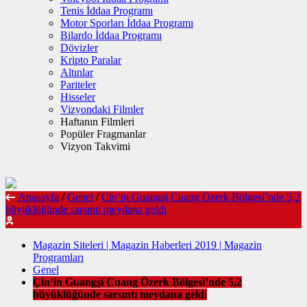
Tenis İddaa Programı
Motor Sporları İddaa Programı
Bilardo İddaa Programı
Dövizler
Kripto Paralar
Altınlar
Pariteler
Hisseler
Vizyondaki Filmler
Haftanın Filmleri
Popüler Fragmanlar
Vizyon Takvimi
Anasayfa
/
Genel
/
Çin’in Guangşi Cuang Özerk Bölgesi’nde 5,2
büyüklüğünde sarsıntı meydana geldi
Magazin Siteleri | Magazin Haberleri 2019 | Magazin
Programları
Genel
Çin’in Guangşi Cuang Özerk Bölgesi’nde 5,2
büyüklüğünde sarsıntı meydana geldi