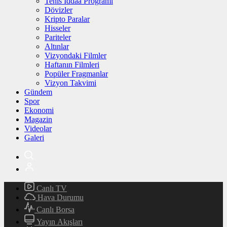
Tenis İddaa Programı
Dövizler
Kripto Paralar
Hisseler
Pariteler
Altınlar
Vizyondaki Filmler
Haftanın Filmleri
Popüler Fragmanlar
Vizyon Takvimi
Gündem
Spor
Ekonomi
Magazin
Videolar
Galeri
Canlı TV
Hava Durumu
Canlı Borsa
Yayın Akışları