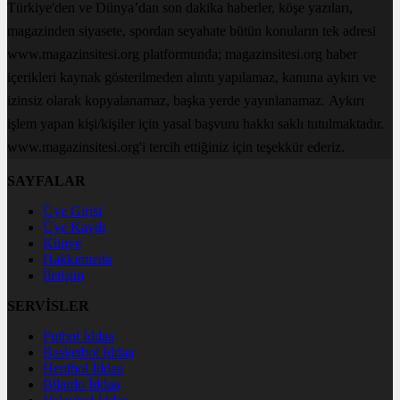
Türkiye'den ve Dünya’dan son dakika haberler, köşe yazıları,
magazinden siyasete, spordan seyahate bütün konuların tek adresi
www.magazinsitesi.org platformunda; magazinsitesi.org haber
içerikleri kaynak gösterilmeden alıntı yapılamaz, kanuna aykırı ve
izinsiz olarak kopyalanamaz, başka yerde yayınlanamaz. Aykırı
işlem yapan kişi/kişiler için yasal başvuru hakkı saklı tutulmaktadır.
www.magazinsitesi.org'i tercih ettiğiniz için teşekkür ederiz.
SAYFALAR
Üye Girişi
Üye Kaydı
Künye
Hakkımızda
İletişim
SERVİSLER
Futbol İddaa
Basketbol İddaa
Hentbol İddaa
Bilardo İddaa