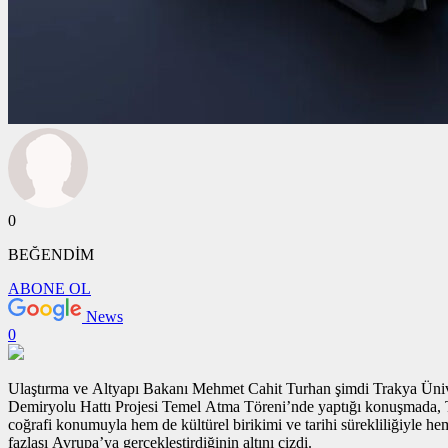
0
BEĞENDİM
ABONE OL
News
0
Ulaştırma ve Altyapı Bakanı Mehmet Cahit Turhan şimdi Trakya Üniver
Demiryolu Hattı Projesi Temel Atma Töreni’nde yaptığı konuşmada, Tür
coğrafi konumuyla hem de kültürel birikimi ve tarihi sürekliliğiy
fazlası Avrupa’ya gerçekleştirdiğinin altını çizdi.