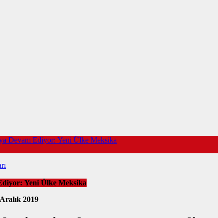
maya Devam Ediyor: Yeni Ülke Meksika
rı
Ediyor: Yeni Ülke Meksika
 Aralık 2019