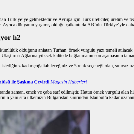
n Türkiye’ye gelmektedir ve Avrupa için Türk üreticiler, üretim ve teda
ir. Ayrıca dünyanın yaşamış olduğu çalkantı da AB’nin Türkiye’yle daha 
iyor h2
l yükümlülük olduğunu anlatan Turhan,
örnek vurgulu yazı
temeli atılacak 
a Ulaştırma Ağlarına yüksek kalitede bağlanmanın son aşamasının tama
istediğiniz kadar çoğaltabileceğiniz ve 5 renk seçeneği olan, sınırsız u
tüsü ile Şaşkına Çevirdi
Magazin Haberleri
randa zaman, emek ve çaba sarf edilmiştir. Hattın
örnek vurgulu alan
hi
erinin yanı sıra ülkemizin Bulgaristan sınırından İstanbul’a kadar uzan