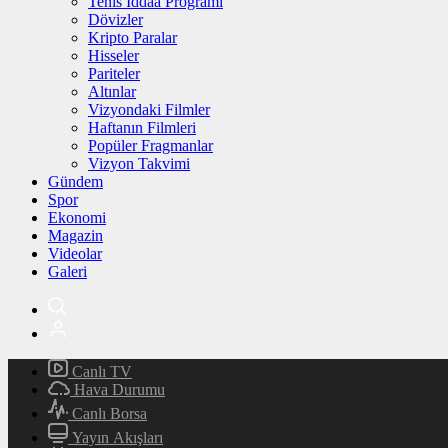
Tenis İddaa Programı
Dövizler
Kripto Paralar
Hisseler
Pariteler
Altınlar
Vizyondaki Filmler
Haftanın Filmleri
Popüler Fragmanlar
Vizyon Takvimi
Gündem
Spor
Ekonomi
Magazin
Videolar
Galeri
Canlı TV
Hava Durumu
Canlı Borsa
Yayın Akışları