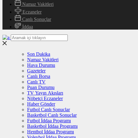
Namaz Vakitleri
Eczaneler
Canlı Sonuçlar
İddaa
Son Dakika
Namaz Vakitleri
Hava Durumu
Gazeteler
Canlı Borsa
Canlı TV
Puan Durumu
TV Yayın Akışları
Nöbetçi Eczaneler
Haber Gönder
Futbol Canlı Sonuçlar
Basketbol Canlı Sonuçlar
Futbol İddaa Programı
Basketbol İddaa Programı
Hentbol İddaa Programı
Voleybol İddaa Programı