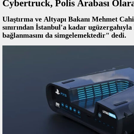
Cybertruck, Polis Arabası Ola
Ulaştırma ve Altyapı Bakanı Mehmet Cahit 
sınırından İstanbul'a kadar ugüzergahıyla Halkalı-Kapıkule Demiryolu Hattı Projesi coğrafi olarak Türkiye’nin AB’ye
bağlanmasını da simgelemektedir" dedi.