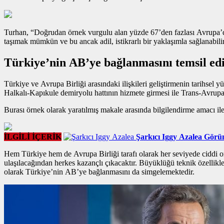
Turhan, “Doğrudan
örnek vurgulu alan
yüzde 67’den fazlası Avrupa’da
taşımak mümkün ve bu ancak adil, istikrarlı bir yaklaşımla sağlanabil
Türkiye’nin AB’ye bağlanmasını temsil ed
Türkiye ve Avrupa Birliği arasındaki ilişkileri geliştirmenin tarihse
Halkalı-Kapıkule demiryolu hattının hizmete girmesi ile Trans-Avrup
Burası örnek olarak yaratılmış makale arasında bilgilendirme amacı ile 
İLGİLİ İÇERİK
Şarkıcı Iggy Azalea Görün
Hem Türkiye hem de Avrupa Birliği tarafı olarak her seviyede ciddi o
ulaşılacağından herkes kazançlı çıkacaktır. Büyüklüğü teknik özellikl
olarak Türkiye’nin AB’ye bağlanmasını da simgelemektedir.