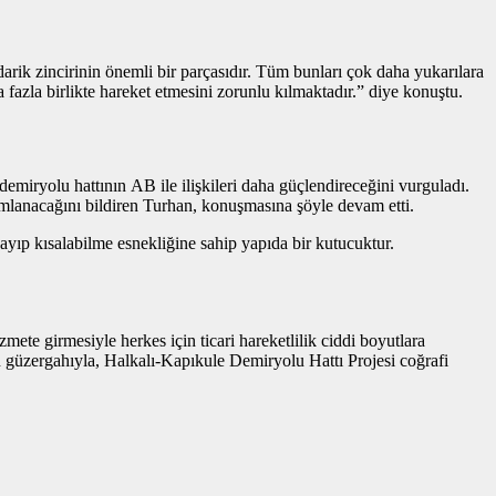
rik zincirinin önemli bir parçasıdır. Tüm bunları çok daha yukarılara
fazla birlikte hareket etmesini zorunlu kılmaktadır.” diye konuştu.
demiryolu hattının AB ile ilişkileri daha güçlendireceğini vurguladı.
mlanacağını bildiren Turhan, konuşmasına şöyle devam etti.
zayıp kısalabilme esnekliğine sahip yapıda bir kutucuktur.
zmete girmesiyle herkes için ticari hareketlilik ciddi boyutlara
an güzergahıyla, Halkalı-Kapıkule Demiryolu Hattı Projesi coğrafi