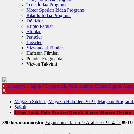
Tenis İddaa Programı
Motor Sporları İddaa Programı
Bilardo İddaa Programı
Dövizler
Kripto Paralar
Altınlar
Pariteler
Hisseler
Vizyondaki Filmler
Haftanın Filmleri
Popüler Fragmanlar
Vizyon Takvimi
Anasayfa
/
Sağlık
/
Cybertruck, Polis Arabası Olarak Sipariş Al
Magazin Siteleri | Magazin Haberleri 2019 | Magazin Programla
Sağlık
Cybertruck, Polis Arabası Olarak Sipariş Almaya Devam 
890 kez okunmuştur
Yayınlanma Tarihi: 9 Aralık 2019 14:12
890
9