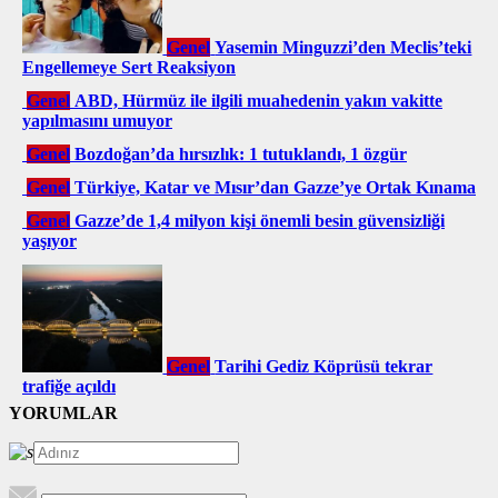
Genel
Yasemin Minguzzi’den Meclis’teki
Engellemeye Sert Reaksiyon
Genel
ABD, Hürmüz ile ilgili muahedenin yakın vakitte
yapılmasını umuyor
Genel
Bozdoğan’da hırsızlık: 1 tutuklandı, 1 özgür
Genel
Türkiye, Katar ve Mısır’dan Gazze’ye Ortak Kınama
Genel
Gazze’de 1,4 milyon kişi önemli besin güvensizliği
yaşıyor
Genel
Tarihi Gediz Köprüsü tekrar
trafiğe açıldı
YORUMLAR