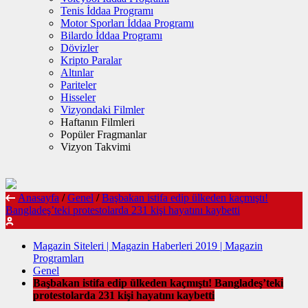
Tenis İddaa Programı
Motor Sporları İddaa Programı
Bilardo İddaa Programı
Dövizler
Kripto Paralar
Altınlar
Pariteler
Hisseler
Vizyondaki Filmler
Haftanın Filmleri
Popüler Fragmanlar
Vizyon Takvimi
Anasayfa
/
Genel
/
Başbakan istifa edip ülkeden kaçmıştı!
Bangladeş’teki protestolarda 231 kişi hayatını kaybetti
Magazin Siteleri | Magazin Haberleri 2019 | Magazin
Programları
Genel
Başbakan istifa edip ülkeden kaçmıştı! Bangladeş’teki
protestolarda 231 kişi hayatını kaybetti