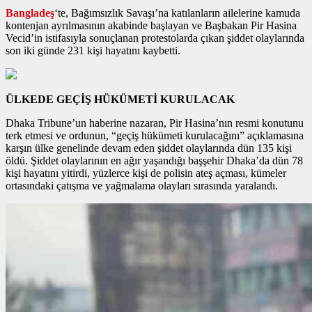
Bangladeş
‘te, Bağımsızlık Savaşı’na katılanların ailelerine kamuda
kontenjan ayrılmasının akabinde başlayan ve Başbakan Pir Hasina
Vecid’in istifasıyla sonuçlanan protestolarda çıkan şiddet olaylarında
son iki günde 231 kişi hayatını kaybetti.
ÜLKEDE GEÇİŞ HÜKÜMETİ KURULACAK
Dhaka Tribune’un haberine nazaran, Pir Hasina’nın resmi konutunu
terk etmesi ve ordunun, “geçiş hükümeti kurulacağını” açıklamasına
karşın ülke genelinde devam eden şiddet olaylarında dün 135 kişi
öldü. Şiddet olaylarının en ağır yaşandığı başşehir Dhaka’da dün 78
kişi hayatını yitirdi, yüzlerce kişi de polisin ateş açması, kümeler
ortasındaki çatışma ve yağmalama olayları sırasında yaralandı.