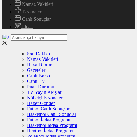
Namaz Vakitleri
Eczaneler
Canlı Sonuçlar
İddaa
Son Dakika
Namaz Vakitleri
Hava Durumu
Gazeteler
Canlı Borsa
Canlı TV
Puan Durumu
TV Yayın Akışları
Nöbetçi Eczaneler
Haber Gönder
Futbol Canlı Sonuçlar
Basketbol Canlı Sonuçlar
Futbol İddaa Programı
Basketbol İddaa Programı
Hentbol İddaa Programı
Voleybol İddaa Programı