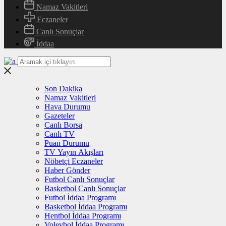
Namaz Vakitleri
Eczaneler
Canlı Sonuçlar
İddaa
Son Dakika
Namaz Vakitleri
Hava Durumu
Gazeteler
Canlı Borsa
Canlı TV
Puan Durumu
TV Yayın Akışları
Nöbetçi Eczaneler
Haber Gönder
Futbol Canlı Sonuçlar
Basketbol Canlı Sonuçlar
Futbol İddaa Programı
Basketbol İddaa Programı
Hentbol İddaa Programı
Voleybol İddaa Programı