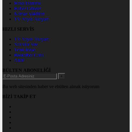
Hava Durumu
Haber Gönder
Namaz Vakitleri
TV Yayın Akışları
HIZLI SERVİS
TV Yayın Akışları
Yazarlar Site
Tenis İddaa
Basketbol Canlı
AMP
BÜLTEN ABONELİĞİ
+
Bu web sitesinden haber ve ebülten almak istiyorum
BİZİ TAKİP ET