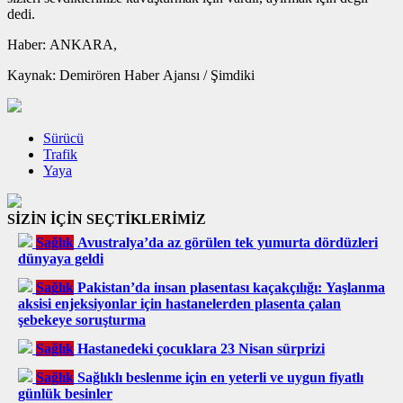
dedi.
Haber: ANKARA,
Kaynak: Demirören Haber Ajansı / Şimdiki
Sürücü
Trafik
Yaya
SİZİN İÇİN SEÇTİKLERİMİZ
Sağlık
Avustralya’da az görülen tek yumurta dördüzleri
dünyaya geldi
Sağlık
Pakistan’da insan plasentası kaçakçılığı: Yaşlanma
aksisi enjeksiyonlar için hastanelerden plasenta çalan
şebekeye soruşturma
Sağlık
Hastanedeki çocuklara 23 Nisan sürprizi
Sağlık
Sağlıklı beslenme için en yeterli ve uygun fiyatlı
günlük besinler