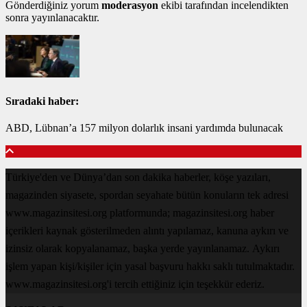
Gönderdiğiniz yorum
moderasyon
ekibi tarafından incelendikten
sonra yayınlanacaktır.
Sıradaki haber:
ABD, Lübnan’a 157 milyon dolarlık insani yardımda bulunacak
Türkiye'den ve Dünya’dan son dakika haberler, köşe yazıları,
magazinden siyasete, spordan seyahate bütün konuların tek adresi
www.magazinsitesi.org platformunda; magazinsitesi.org haber
içerikleri kaynak gösterilmeden alıntı yapılamaz, kanuna aykırı ve
izinsiz olarak kopyalanamaz, başka yerde yayınlanamaz. Aykırı
işlem yapan kişi/kişiler için yasal başvuru hakkı saklı tutulmaktadır.
www.magazinsitesi.org'i tercih ettiğiniz için teşekkür ederiz.