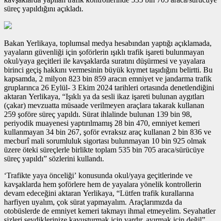
süreç yapıldığını açıkladı.
Bakan Yerlikaya, toplumsal medya hesabından yaptığı açıklamada,
yayaların güvenliği için şoförlerin ışıklı trafik işareti bulunmayan
okul/yaya geçitleri ile kavşaklarda suratını düşürmesi ve yayalara
birinci geçiş hakkını vermesinin büyük kıymet taşıdığını belirtti. Bu
kapsamda, 2 milyon 823 bin 859 aracın emniyet ve jandarma trafik
gruplarınca 26 Eylül- 3 Ekim 2024 tarihleri ortasında denetlendiğini
aktaran Yerlikaya, “Işıklı ya da sesli ikaz işareti bulunan aygıtları
(çakar) mevzuatta müsaade verilmeyen araçlara takarak kullanan
259 şoföre süreç yapıldı. Sürat ihlalinde bulunan 139 bin 98,
periyodik muayenesi yaptırılmamış 28 bin 470, emniyet kemeri
kullanmayan 34 bin 267, şoför evraksız araç kullanan 2 bin 836 ve
mecburî mali sorumluluk sigortası bulunmayan 10 bin 925 olmak
üzere öteki süreçlerle birlikte toplam 535 bin 705 araca/sürücüye
süreç yapıldı” sözlerini kullandı.
‘Trafikte yaya önceliği’ konusunda okul/yaya geçitlerinde ve
kavşaklarda hem şoförlere hem de yayalara yönelik kontrollerin
devam edeceğini aktaran Yerlikaya, “Lütfen trafik kurallarına
harfiyen uyalım, çok sürat yapmayalım. Araçlarımızda da
otobüslerde de emniyet kemeri takmayı ihmal etmeyelim. Seyahatler
sizleri sevdiklerinize kavuşturmak için vardır, ayırmak için değil”