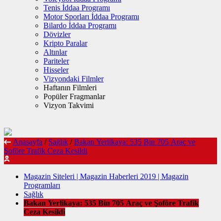
Tenis İddaa Programı
Motor Sporları İddaa Programı
Bilardo İddaa Programı
Dövizler
Kripto Paralar
Altınlar
Pariteler
Hisseler
Vizyondaki Filmler
Haftanın Filmleri
Popüler Fragmanlar
Vizyon Takvimi
Anasayfa
/
Sağlık
/
Bakan Yerlikaya: 535 Bin 705 Araç ve
Şoföre Trafik Ceza Kesildi
Magazin Siteleri | Magazin Haberleri 2019 | Magazin
Programları
Sağlık
Bakan Yerlikaya: 535 Bin 705 Araç ve Şoföre Trafik
Ceza Kesildi