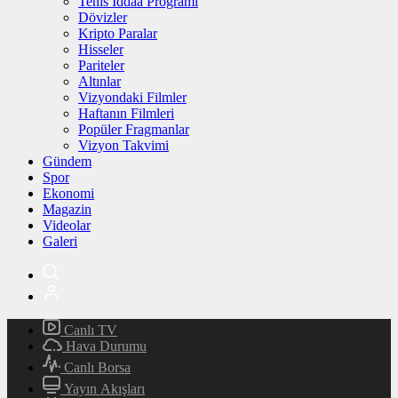
Tenis İddaa Programı
Dövizler
Kripto Paralar
Hisseler
Pariteler
Altınlar
Vizyondaki Filmler
Haftanın Filmleri
Popüler Fragmanlar
Vizyon Takvimi
Gündem
Spor
Ekonomi
Magazin
Videolar
Galeri
Canlı TV
Hava Durumu
Canlı Borsa
Yayın Akışları