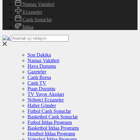
Namaz Vakitleri
Eczaneler
Canlı Sonuçlar
İddaa
Son Dakika
Namaz Vakitleri
Hava Durumu
Gazeteler
Canlı Borsa
Canlı TV
Puan Durumu
TV Yayın Akışları
Nöbetçi Eczaneler
Haber Gönder
Futbol Canlı Sonuçlar
Basketbol Canlı Sonuçlar
Futbol İddaa Programı
Basketbol İddaa Programı
Hentbol İddaa Programı
Voleybol İddaa Programı