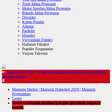
Tenis İddaa Programı
Motor Sporları İddaa Programı
Bilardo İddaa Programı
Dövizler
Kripto Paralar
Altınlar
Pariteler
Hisseler
Vizyondaki Filmler
Haftanın Filmleri
Popüler Fragmanlar
Vizyon Takvimi
Anasayfa
/
Genel
/
Aydın ve Denizli etrafları için gök gürültülü
sağanak uyarısı
Magazin Siteleri | Magazin Haberleri 2019 | Magazin
Programları
Genel
Aydın ve Denizli etrafları için gök gürültülü sağanak
uyarısı