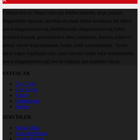
Türkiye'den ve Dünya’dan son dakika haberler, köşe yazıları,
magazinden siyasete, spordan seyahate bütün konuların tek adresi
www.magazinsitesi.org platformunda; magazinsitesi.org haber
içerikleri kaynak gösterilmeden alıntı yapılamaz, kanuna aykırı ve
izinsiz olarak kopyalanamaz, başka yerde yayınlanamaz. Aykırı
işlem yapan kişi/kişiler için yasal başvuru hakkı saklı tutulmaktadır.
www.magazinsitesi.org'i tercih ettiğiniz için teşekkür ederiz.
SAYFALAR
Üye Girişi
Üye Kaydı
Künye
Hakkımızda
İletişim
SERVİSLER
Futbol İddaa
Basketbol İddaa
Hentbol İddaa