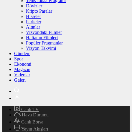
Tenis İddaa Programı
Dövizler
Kripto Paralar
Hisseler
Pariteler
Altınlar
Vizyondaki Filmler
Haftanın Filmleri
Popüler Fragmanlar
Vizyon Takvimi
Gündem
Spor
Ekonomi
Magazin
Videolar
Galeri
Canlı TV
Hava Durumu
Canlı Borsa
Yayın Akışları