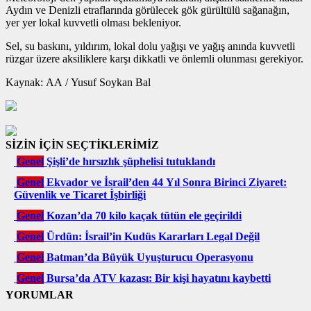
Aydın ve Denizli etraflarında görülecek gök gürültülü sağanağın,
yer yer lokal kuvvetli olması bekleniyor.
Sel, su baskını, yıldırım, lokal dolu yağışı ve yağış anında kuvvetli
rüzgar üzere aksiliklere karşı dikkatli ve önlemli olunması gerekiyor.
Kaynak: AA / Yusuf Soykan Bal
SİZİN İÇİN SEÇTİKLERİMİZ
Genel
Şişli’de hırsızlık şüphelisi tutuklandı
Genel
Ekvador ve İsrail’den 44 Yıl Sonra Birinci Ziyaret:
Güvenlik ve Ticaret İşbirliği
Genel
Kozan’da 70 kilo kaçak tütün ele geçirildi
Genel
Ürdün: İsrail’in Kudüs Kararları Legal Değil
Genel
Batman’da Büyük Uyuşturucu Operasyonu
Genel
Bursa’da ATV kazası: Bir kişi hayatını kaybetti
YORUMLAR