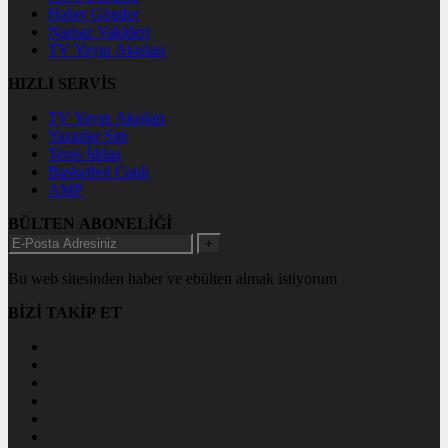
Haber Gönder
Namaz Vakitleri
TV Yayın Akışları
HIZLI SERVİS
TV Yayın Akışları
Yazarlar Site
Tenis İddaa
Basketbol Canlı
AMP
BÜLTEN ABONELİĞİ
+
Bu web sitesinden haber ve ebülten almak istiyorum
BİZİ TAKİP ET