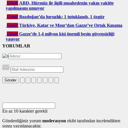
Genel
ABD, Hürmüz ile ilgili muahedenin yakın vakitte
yapılmasını umuyor
Genel
Bozdoğan’da hırsızlık: 1 tutuklandı, 1 özgür
Genel
Türkiye, Katar ve Mısır’dan Gazze’ye Ortak Kınama
Genel
Gazze’de 1,4 milyon kişi önemli besin güvensizliği
yaşıyor
YORUMLAR
Gönder
En az 10 karakter gerekli
Gönderdiğiniz yorum
moderasyon
ekibi tarafından incelendikten
sonra yayınlanacaktır.