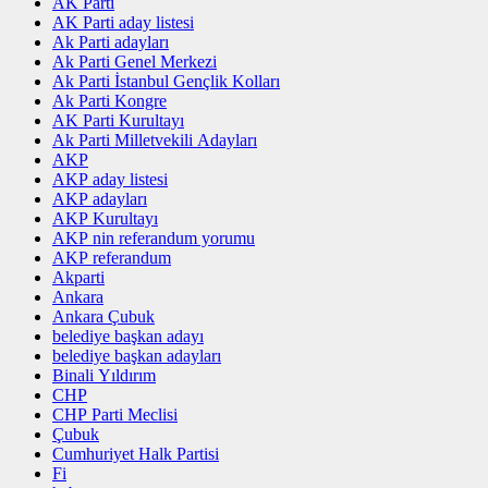
AK Parti
AK Parti aday listesi
Ak Parti adayları
Ak Parti Genel Merkezi
Ak Parti İstanbul Gençlik Kolları
Ak Parti Kongre
AK Parti Kurultayı
Ak Parti Milletvekili Adayları
AKP
AKP aday listesi
AKP adayları
AKP Kurultayı
AKP nin referandum yorumu
AKP referandum
Akparti
Ankara
Ankara Çubuk
belediye başkan adayı
belediye başkan adayları
Binali Yıldırım
CHP
CHP Parti Meclisi
Çubuk
Cumhuriyet Halk Partisi
Fi