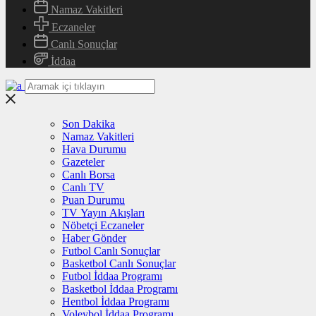
Namaz Vakitleri
Eczaneler
Canlı Sonuçlar
İddaa
Son Dakika
Namaz Vakitleri
Hava Durumu
Gazeteler
Canlı Borsa
Canlı TV
Puan Durumu
TV Yayın Akışları
Nöbetçi Eczaneler
Haber Gönder
Futbol Canlı Sonuçlar
Basketbol Canlı Sonuçlar
Futbol İddaa Programı
Basketbol İddaa Programı
Hentbol İddaa Programı
Voleybol İddaa Programı