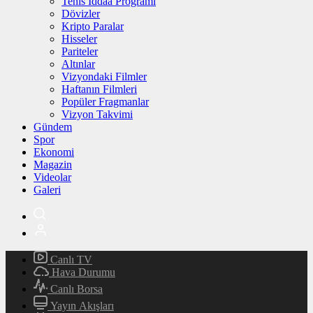
Tenis İddaa Programı
Dövizler
Kripto Paralar
Hisseler
Pariteler
Altınlar
Vizyondaki Filmler
Haftanın Filmleri
Popüler Fragmanlar
Vizyon Takvimi
Gündem
Spor
Ekonomi
Magazin
Videolar
Galeri
Canlı TV
Hava Durumu
Canlı Borsa
Yayın Akışları