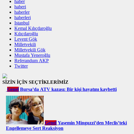
haber
haberi
haberler
haberleri
Istanbul
Kemal Kılıçdaroğlu
Kılıçdaroğlu
Levent Gök
Milletvekili
Milletvekili Gök
Mustafa Yeneroğlu
Referandum AKP
Twitter
SİZİN İÇİN SEÇTİKLERİMİZ
Genel
Bursa’da ATV kazası: Bir kişi hayatını kaybetti
Genel
Yasemin Minguzzi’den Meclis’teki
Engellemeye Sert Reaksiyon