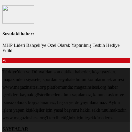
Sıradaki haber:
MHP Lideri Bahçeli’ye Özel Olarak Yaptırılmış Tesbih Hediye
Edildi
Türkiye'den ve Dünya’dan son dakika haberler, köşe yazıları,
magazinden siyasete, spordan seyahate bütün konuların tek adresi
www.magazinsitesi.org platformunda; magazinsitesi.org haber
içerikleri kaynak gösterilmeden alıntı yapılamaz, kanuna aykırı ve
izinsiz olarak kopyalanamaz, başka yerde yayınlanamaz. Aykırı
işlem yapan kişi/kişiler için yasal başvuru hakkı saklı tutulmaktadır.
www.magazinsitesi.org'i tercih ettiğiniz için teşekkür ederiz.
SAYFALAR