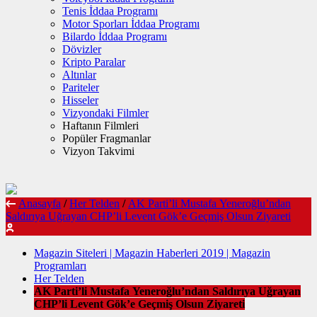
Tenis İddaa Programı
Motor Sporları İddaa Programı
Bilardo İddaa Programı
Dövizler
Kripto Paralar
Altınlar
Pariteler
Hisseler
Vizyondaki Filmler
Haftanın Filmleri
Popüler Fragmanlar
Vizyon Takvimi
Anasayfa
/
Her Telden
/
AK Parti’li Mustafa Yeneroğlu’ndan
Saldırıya Uğrayan CHP’li Levent Gök’e Geçmiş Olsun Ziyareti
Magazin Siteleri | Magazin Haberleri 2019 | Magazin
Programları
Her Telden
AK Parti’li Mustafa Yeneroğlu’ndan Saldırıya Uğrayan
CHP’li Levent Gök’e Geçmiş Olsun Ziyareti