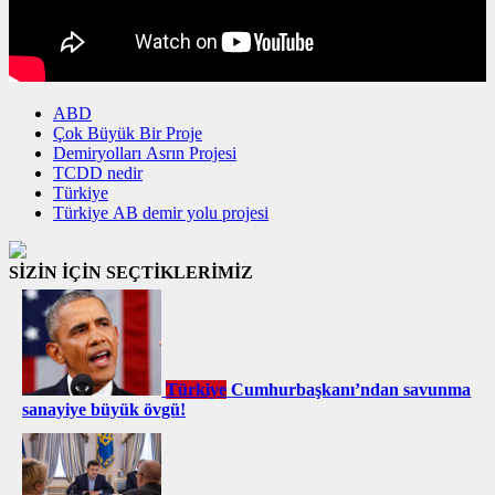
ABD
Çok Büyük Bir Proje
Demiryolları Asrın Projesi
TCDD nedir
Türkiye
Türkiye AB demir yolu projesi
SİZİN İÇİN SEÇTİKLERİMİZ
Türkiye
Cumhurbaşkanı’ndan savunma
sanayiye büyük övgü!