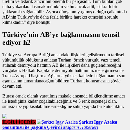
üretim ve tedarik zincirinin önemli bir parçasıdır. Tüm bunları çok
daha yukarılara taşımak mümkün ve bu ancak adil, istikrarlı bir
yaklaşımla sağlanabilir. Ayrıca dünyanın yaşamış olduğu çalkantı da
AB’nin Türkiye’yle daha fazla birlikte hareket etmesini zorunlu
kılmaktadır.” diye konuştu.
Türkiye’nin AB’ye bağlanmasını temsil
ediyor h2
Türkiye ve Avrupa Birliği arasındaki ilişkileri geliştirmenin tarihsel
yükümlülük olduğunu anlatan Turhan,
örnek vurgulu yazı
temeli
atılacak demiryolu hattının AB ile ilişkileri daha güçlendireceğini
vurguladı. Halkalı-Kapıkule demiryolu hattının hizmete girmesi ile
Trans-Avrupa Ulaştırma Ağlarına yüksek kalitede bağlanmanın son
aşamasının tamamlanacağını bildiren Turhan, konuşmasına şöyle
devam etti.
Burası örnek olarak yaratılmış makale arasında bilgilendirme amacı
ile istediğiniz kadar çoğaltabileceğiniz ve 5 renk seçeneği olan,
sınırsız uzayıp kısalabilme esnekliğine sahip yapıda bir kutucuktur.
İLGİLİ İÇERİK
Şarkıcı Iggy Azalea
Görüntüsü ile Şaşkına Çevirdi
Magazin Haberleri