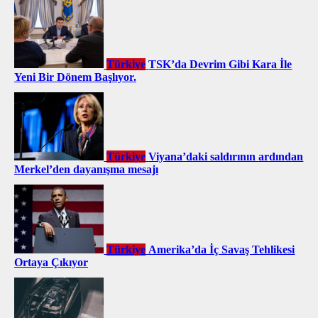
Türkiye
TSK’da Devrim Gibi Kara İle
Yeni Bir Dönem Başlıyor.
Türkiye
Viyana’daki saldırının ardından
Merkel’den dayanışma mesajı
Türkiye
Amerika’da İç Savaş Tehlikesi
Ortaya Çıkıyor