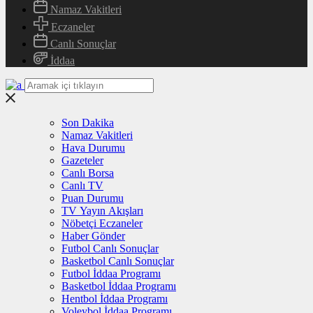
Namaz Vakitleri
Eczaneler
Canlı Sonuçlar
İddaa
Son Dakika
Namaz Vakitleri
Hava Durumu
Gazeteler
Canlı Borsa
Canlı TV
Puan Durumu
TV Yayın Akışları
Nöbetçi Eczaneler
Haber Gönder
Futbol Canlı Sonuçlar
Basketbol Canlı Sonuçlar
Futbol İddaa Programı
Basketbol İddaa Programı
Hentbol İddaa Programı
Voleybol İddaa Programı