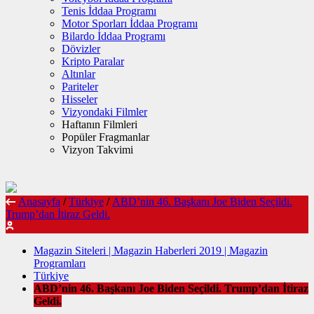
Tenis İddaa Programı
Motor Sporları İddaa Programı
Bilardo İddaa Programı
Dövizler
Kripto Paralar
Altınlar
Pariteler
Hisseler
Vizyondaki Filmler
Haftanın Filmleri
Popüler Fragmanlar
Vizyon Takvimi
Anasayfa
/
Türkiye
/
ABD’nin 46. Başkanı Joe Biden Seçildi.
Trump’dan İtiraz Geldi.
Magazin Siteleri | Magazin Haberleri 2019 | Magazin
Programları
Türkiye
ABD’nin 46. Başkanı Joe Biden Seçildi. Trump’dan İtiraz
Geldi.