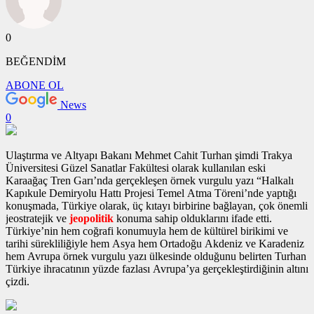
0
BEĞENDİM
ABONE OL
News
0
Ulaştırma ve Altyapı Bakanı Mehmet Cahit Turhan şimdi Trakya
Üniversitesi Güzel Sanatlar Fakültesi olarak kullanılan eski
Karaağaç Tren Garı’nda gerçekleşen
örnek vurgulu yazı
“Halkalı
Kapıkule Demiryolu Hattı Projesi Temel Atma Töreni’nde yaptığı
konuşmada, Türkiye olarak, üç kıtayı birbirine bağlayan, çok önemli
jeostratejik ve
jeopolitik
konuma sahip olduklarını ifade etti.
Türkiye’nin hem coğrafi konumuyla hem de kültürel birikimi ve
tarihi sürekliliğiyle hem Asya hem Ortadoğu Akdeniz ve Karadeniz
hem Avrupa
örnek vurgulu yazı
ülkesinde olduğunu belirten Turhan
Türkiye ihracatının yüzde fazlası Avrupa’ya gerçekleştirdiğinin altını
çizdi.