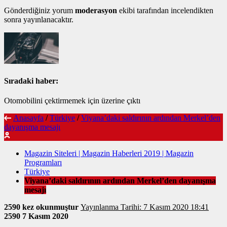
Gönderdiğiniz yorum
moderasyon
ekibi tarafından incelendikten
sonra yayınlanacaktır.
Sıradaki haber:
Otomobilini çektirmemek için üzerine çıktı
Anasayfa
/
Türkiye
/
Viyana’daki saldırının ardından Merkel’den
dayanışma mesajı
Magazin Siteleri | Magazin Haberleri 2019 | Magazin
Programları
Türkiye
Viyana’daki saldırının ardından Merkel’den dayanışma
mesajı
2590 kez okunmuştur
Yayınlanma Tarihi: 7 Kasım 2020 18:41
2590
7 Kasım 2020