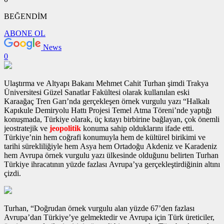
BEĞENDİM
ABONE OL
News
0
Ulaştırma ve Altyapı Bakanı Mehmet Cahit Turhan şimdi Trakya
Üniversitesi Güzel Sanatlar Fakültesi olarak kullanılan eski
Karaağaç Tren Garı’nda gerçekleşen
örnek vurgulu yazı
“Halkalı
Kapıkule Demiryolu Hattı Projesi Temel Atma Töreni’nde yaptığı
konuşmada, Türkiye olarak, üç kıtayı birbirine bağlayan, çok önemli
jeostratejik ve
jeopolitik
konuma sahip olduklarını ifade etti.
Türkiye’nin hem coğrafi konumuyla hem de kültürel birikimi ve
tarihi sürekliliğiyle hem Asya hem Ortadoğu Akdeniz ve Karadeniz
hem Avrupa
örnek vurgulu yazı
ülkesinde olduğunu belirten Turhan
Türkiye ihracatının yüzde fazlası Avrupa’ya gerçekleştirdiğinin altını
çizdi.
Turhan, “Doğrudan
örnek vurgulu alan
yüzde 67’den fazlası
Avrupa’dan Türkiye’ye gelmektedir ve Avrupa için Türk üreticiler,