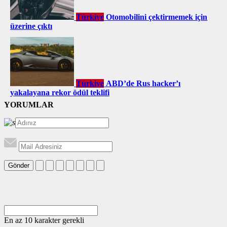
Türkiye
Otomobilini çektirmemek için
üzerine çıktı
Türkiye
ABD’de Rus hacker’ı
yakalayana rekor ödül teklifi
YORUMLAR
Gönder
En az 10 karakter gerekli