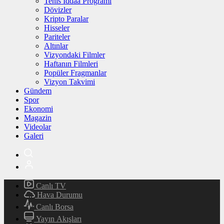
Tenis İddaa Programı
Dövizler
Kripto Paralar
Hisseler
Pariteler
Altınlar
Vizyondaki Filmler
Haftanın Filmleri
Popüler Fragmanlar
Vizyon Takvimi
Gündem
Spor
Ekonomi
Magazin
Videolar
Galeri
Canlı TV
Hava Durumu
Canlı Borsa
Yayın Akışları