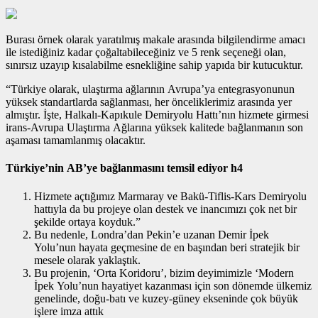
Burası örnek olarak yaratılmış makale arasında bilgilendirme amacı
ile istediğiniz kadar çoğaltabileceğiniz ve 5 renk seçeneği olan,
sınırsız uzayıp kısalabilme esnekliğine sahip yapıda bir kutucuktur.
“Türkiye olarak, ulaştırma ağlarının Avrupa’ya entegrasyonunun
yüksek standartlarda sağlanması, her önceliklerimiz arasında yer
almıştır. İşte, Halkalı-Kapıkule Demiryolu Hattı’nın hizmete girmesi
irans-Avrupa Ulaştırma Ağlarına yüksek kalitede bağlanmanın son
aşaması tamamlanmış olacaktır.
Türkiye’nin AB’ye bağlanmasını temsil ediyor h4
Hizmete açtığımız Marmaray ve Bakü-Tiflis-Kars Demiryolu
hattıyla da bu projeye olan destek ve inancımızı çok net bir
şekilde ortaya koyduk.”
Bu nedenle, Londra’dan Pekin’e uzanan Demir İpek
Yolu’nun hayata geçmesine de en başından beri stratejik bir
mesele olarak yaklaştık.
Bu projenin, ‘Orta Koridoru’, bizim deyimimizle ‘Modern
İpek Yolu’nun hayatiyet kazanması için son dönemde ülkemiz
genelinde, doğu-batı ve kuzey-güney ekseninde çok büyük
işlere imza attık