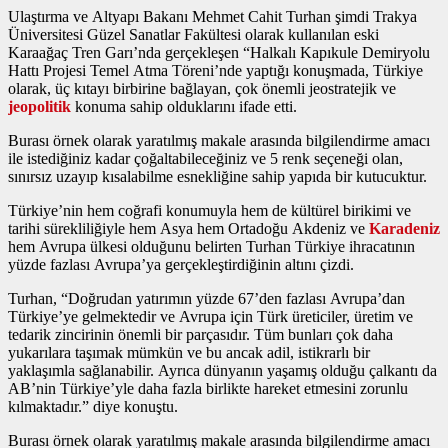
Ulaştırma ve Altyapı Bakanı Mehmet Cahit Turhan şimdi Trakya
Üniversitesi Güzel Sanatlar Fakültesi olarak kullanılan eski
Karaağaç Tren Garı’nda gerçekleşen “Halkalı Kapıkule Demiryolu
Hattı Projesi Temel Atma Töreni’nde yaptığı konuşmada, Türkiye
olarak, üç kıtayı birbirine bağlayan, çok önemli jeostratejik ve
jeopolitik
konuma sahip olduklarını ifade etti.
Burası örnek olarak yaratılmış makale arasında bilgilendirme amacı
ile istediğiniz kadar çoğaltabileceğiniz ve 5 renk seçeneği olan,
sınırsız uzayıp kısalabilme esnekliğine sahip yapıda bir kutucuktur.
Türkiye’nin hem coğrafi konumuyla hem de kültürel birikimi ve
tarihi sürekliliğiyle hem Asya hem Ortadoğu Akdeniz ve
Karadeniz
hem Avrupa ülkesi olduğunu belirten Turhan Türkiye ihracatının
yüzde fazlası Avrupa’ya gerçekleştirdiğinin altını çizdi.
Turhan, “Doğrudan yatırımın yüzde 67’den fazlası Avrupa’dan
Türkiye’ye gelmektedir ve Avrupa için Türk üreticiler, üretim ve
tedarik zincirinin önemli bir parçasıdır. Tüm bunları çok daha
yukarılara taşımak mümkün ve bu ancak adil, istikrarlı bir
yaklaşımla sağlanabilir. Ayrıca dünyanın yaşamış olduğu çalkantı da
AB’nin Türkiye’yle daha fazla birlikte hareket etmesini zorunlu
kılmaktadır.” diye konuştu.
Burası örnek olarak yaratılmış makale arasında bilgilendirme amacı