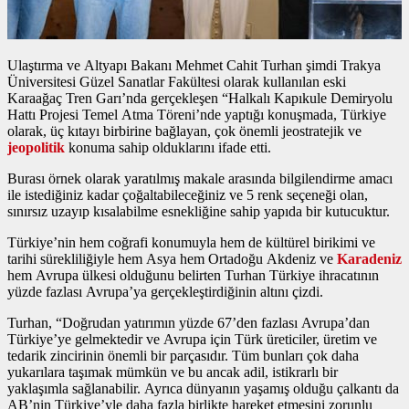
Ulaştırma ve Altyapı Bakanı Mehmet Cahit Turhan şimdi Trakya
Üniversitesi Güzel Sanatlar Fakültesi olarak kullanılan eski
Karaağaç Tren Garı’nda gerçekleşen “Halkalı Kapıkule Demiryolu
Hattı Projesi Temel Atma Töreni’nde yaptığı konuşmada, Türkiye
olarak, üç kıtayı birbirine bağlayan, çok önemli jeostratejik ve
jeopolitik
konuma sahip olduklarını ifade etti.
Burası örnek olarak yaratılmış makale arasında bilgilendirme amacı
ile istediğiniz kadar çoğaltabileceğiniz ve 5 renk seçeneği olan,
sınırsız uzayıp kısalabilme esnekliğine sahip yapıda bir kutucuktur.
Türkiye’nin hem coğrafi konumuyla hem de kültürel birikimi ve
tarihi sürekliliğiyle hem Asya hem Ortadoğu Akdeniz ve
Karadeniz
hem Avrupa ülkesi olduğunu belirten Turhan Türkiye ihracatının
yüzde fazlası Avrupa’ya gerçekleştirdiğinin altını çizdi.
Turhan, “Doğrudan yatırımın yüzde 67’den fazlası Avrupa’dan
Türkiye’ye gelmektedir ve Avrupa için Türk üreticiler, üretim ve
tedarik zincirinin önemli bir parçasıdır. Tüm bunları çok daha
yukarılara taşımak mümkün ve bu ancak adil, istikrarlı bir
yaklaşımla sağlanabilir. Ayrıca dünyanın yaşamış olduğu çalkantı da
AB’nin Türkiye’yle daha fazla birlikte hareket etmesini zorunlu