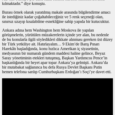
kılmaktadır.” diye konuştu.
Burası örnek olarak yaratılmış makale arasında bilgilendirme amacı
ile istediğiniz kadar çoğaltabileceğiniz ve 5 renk seçeneği olan,
sınırsız uzayıp kısalabilme esnekliğine sahip yapıda bir kutucuktur.
Ankara adına hem Washington hem Moskova ile yapılan
görüşmelerin, yürütülen müzakerelerin içinde yer alan, bu nedenle
de bu konularla ilgili söyledikleri dikkate alınması gereken üst düzey
bir Türk yetkiliye ait. Hatırlayalım… 9 Ekim’de Barış Pınarı
Harekâtı başladığında, konu hızlıca Amerikan iç siyasetinin,
medyasının bir numaralı gündem maddesi haline gelince, Beyaz
Saray yönetiminin etekleri tutuşmuş, Başkan Yardımcısı Pence’in
başkanlığında bir heyet apar topar Ankara’ya gelmişti. Ankara’da
bir mutabakat sağlanınca bu defa Rusya Devlet Başkanı Putin
hemen telefona sarılıp Cumhurbaşkanı Erdoğan’ı Soçi’ye davet etti.