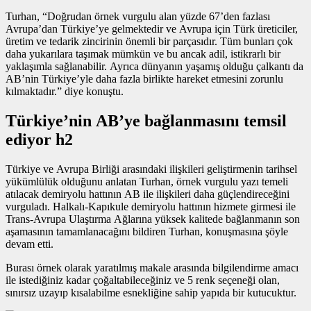
Turhan, “Doğrudan
örnek vurgulu alan
yüzde 67’den fazlası
Avrupa’dan Türkiye’ye gelmektedir ve Avrupa için Türk üreticiler,
üretim ve tedarik zincirinin önemli bir parçasıdır. Tüm bunları çok
daha yukarılara taşımak mümkün ve bu ancak adil, istikrarlı bir
yaklaşımla sağlanabilir. Ayrıca dünyanın yaşamış olduğu çalkantı da
AB’nin Türkiye’yle daha fazla birlikte hareket etmesini zorunlu
kılmaktadır.” diye konuştu.
Türkiye’nin AB’ye bağlanmasını temsil
ediyor h2
Türkiye ve Avrupa Birliği arasındaki ilişkileri geliştirmenin tarihsel
yükümlülük olduğunu anlatan Turhan,
örnek vurgulu yazı
temeli
atılacak demiryolu hattının AB ile ilişkileri daha güçlendireceğini
vurguladı. Halkalı-Kapıkule demiryolu hattının hizmete girmesi ile
Trans-Avrupa Ulaştırma Ağlarına yüksek kalitede bağlanmanın son
aşamasının tamamlanacağını bildiren Turhan, konuşmasına şöyle
devam etti.
Burası örnek olarak yaratılmış makale arasında bilgilendirme amacı
ile istediğiniz kadar çoğaltabileceğiniz ve 5 renk seçeneği olan,
sınırsız uzayıp kısalabilme esnekliğine sahip yapıda bir kutucuktur.