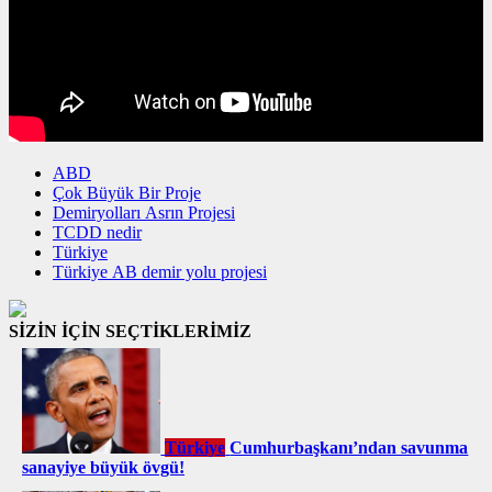
ABD
Çok Büyük Bir Proje
Demiryolları Asrın Projesi
TCDD nedir
Türkiye
Türkiye AB demir yolu projesi
SİZİN İÇİN SEÇTİKLERİMİZ
Türkiye
Cumhurbaşkanı’ndan savunma
sanayiye büyük övgü!