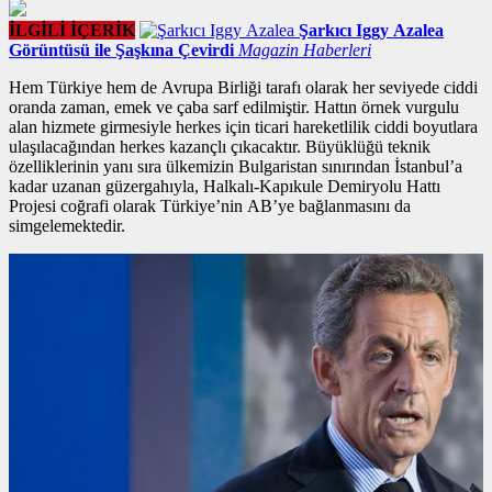
İLGİLİ İÇERİK
Şarkıcı Iggy Azalea
Görüntüsü ile Şaşkına Çevirdi
Magazin Haberleri
Hem Türkiye hem de Avrupa Birliği tarafı olarak her seviyede ciddi
oranda zaman, emek ve çaba sarf edilmiştir. Hattın
örnek vurgulu
alan
hizmete girmesiyle herkes için ticari hareketlilik ciddi boyutlara
ulaşılacağından herkes kazançlı çıkacaktır. Büyüklüğü teknik
özelliklerinin yanı sıra ülkemizin Bulgaristan sınırından İstanbul’a
kadar uzanan güzergahıyla, Halkalı-Kapıkule Demiryolu Hattı
Projesi coğrafi olarak Türkiye’nin AB’ye bağlanmasını da
simgelemektedir.