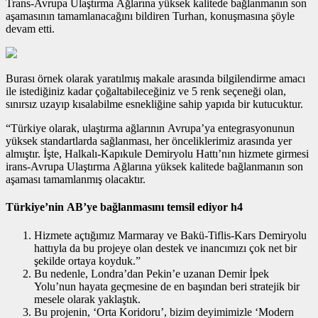
Trans-Avrupa Ulaştırma Ağlarına yüksek kalitede bağlanmanın son
aşamasının tamamlanacağını bildiren Turhan, konuşmasına şöyle
devam etti.
Burası örnek olarak yaratılmış makale arasında bilgilendirme amacı
ile istediğiniz kadar çoğaltabileceğiniz ve 5 renk seçeneği olan,
sınırsız uzayıp kısalabilme esnekliğine sahip yapıda bir kutucuktur.
“Türkiye olarak, ulaştırma ağlarının Avrupa’ya entegrasyonunun
yüksek standartlarda sağlanması, her önceliklerimiz arasında yer
almıştır. İşte, Halkalı-Kapıkule Demiryolu Hattı’nın hizmete girmesi
irans-Avrupa Ulaştırma Ağlarına yüksek kalitede bağlanmanın son
aşaması tamamlanmış olacaktır.
Türkiye’nin AB’ye bağlanmasını temsil ediyor h4
Hizmete açtığımız Marmaray ve Bakü-Tiflis-Kars Demiryolu
hattıyla da bu projeye olan destek ve inancımızı çok net bir
şekilde ortaya koyduk.”
Bu nedenle, Londra’dan Pekin’e uzanan Demir İpek
Yolu’nun hayata geçmesine de en başından beri stratejik bir
mesele olarak yaklaştık.
Bu projenin, ‘Orta Koridoru’, bizim deyimimizle ‘Modern