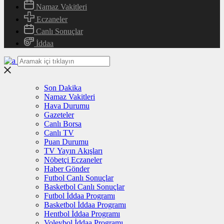
Namaz Vakitleri
Eczaneler
Canlı Sonuçlar
İddaa
Son Dakika
Namaz Vakitleri
Hava Durumu
Gazeteler
Canlı Borsa
Canlı TV
Puan Durumu
TV Yayın Akışları
Nöbetçi Eczaneler
Haber Gönder
Futbol Canlı Sonuçlar
Basketbol Canlı Sonuçlar
Futbol İddaa Programı
Basketbol İddaa Programı
Hentbol İddaa Programı
Voleybol İddaa Programı