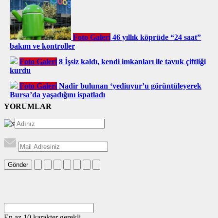
Foto Galeri
46 yıllık köprüde “24 saat”
bakım ve kontroller
Foto Galeri
8 İşsiz kaldı, kendi imkanları ile tavuk çiftliği
kurdu
Foto Galeri
Nadir bulunan ‘yediuyur’u görüntüleyerek
Bursa’da yaşadığını ispatladı
YORUMLAR
Gönder
En az 10 karakter gerekli