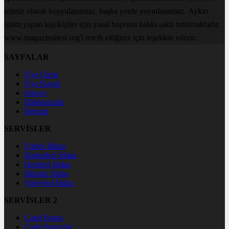
izinsiz olarak kopyalanamaz, başka yerde yayınlanamaz. Aykırı
işlem yapan kişi/kişiler için yasal başvuru hakkı saklı tutulmaktadır.
www.magazinsitesi.org'i tercih ettiğiniz için teşekkür ederiz.
SAYFALAR
Üye Girişi
Üye Kaydı
Künye
Hakkımızda
İletişim
SERVİSLER
Futbol İddaa
Basketbol İddaa
Hentbol İddaa
Bilardo İddaa
Voleybol İddaa
SERVİSLER 2
Canlı Borsa
Canlı Sonuçlar