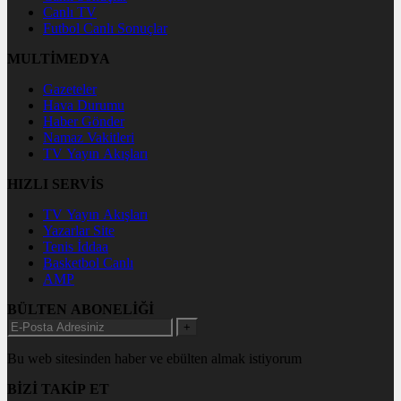
Canlı TV
Futbol Canlı Sonuçlar
MULTİMEDYA
Gazeteler
Hava Durumu
Haber Gönder
Namaz Vakitleri
TV Yayın Akışları
HIZLI SERVİS
TV Yayın Akışları
Yazarlar Site
Tenis İddaa
Basketbol Canlı
AMP
BÜLTEN ABONELİĞİ
+
Bu web sitesinden haber ve ebülten almak istiyorum
BİZİ TAKİP ET