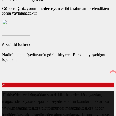
Gönderdiğiniz yorum
moderasyon
ekibi tarafından incelendikten
sonra yayınlanacaktır.
Sıradaki haber:
Nadir bulunan ‘yediuyur’u görüntüleyerek Bursa’da yaşadığını
ispatladı
Türkiye'den ve Dünya’dan son dakika haberler, köşe yazıları,
magazinden siyasete, spordan seyahate bütün konuların tek adresi
www.magazinsitesi.org platformunda; magazinsitesi.org haber
içerikleri kaynak gösterilmeden alıntı yapılamaz, kanuna aykırı ve