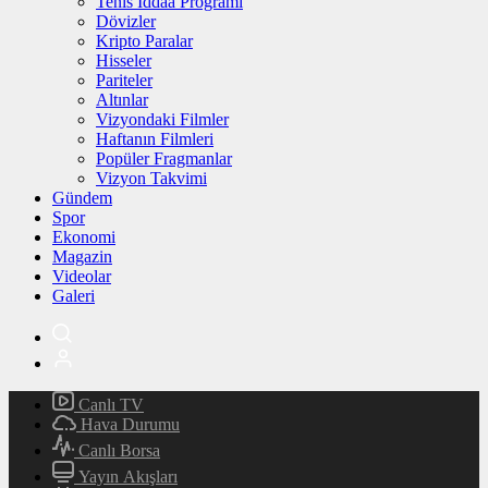
Tenis İddaa Programı
Dövizler
Kripto Paralar
Hisseler
Pariteler
Altınlar
Vizyondaki Filmler
Haftanın Filmleri
Popüler Fragmanlar
Vizyon Takvimi
Gündem
Spor
Ekonomi
Magazin
Videolar
Galeri
Canlı TV
Hava Durumu
Canlı Borsa
Yayın Akışları