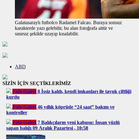
Galatasaraylı futbolco Radamel Falcao. Buraya sonsuz
karakterde yazı gelebilir, bu alan fotoğrafa aittir ve
sınırsız şekilde uzayıp kısalabilir.
ABD
SİZİN İÇİN SEÇTİKLERİMİZ
Foto Galeri
8 İşsiz kaldı, kendi imkanları ile tavuk çiftliği
kurdu
Foto Galeri
46 yıllık köprüde “24 saat” bakım ve
kontroller
Foto Galeri
7 Balıkçıların yeni kabusu: İnsan yüzlü
sapan balığı 09 Aralık Pazartesi , 10:58