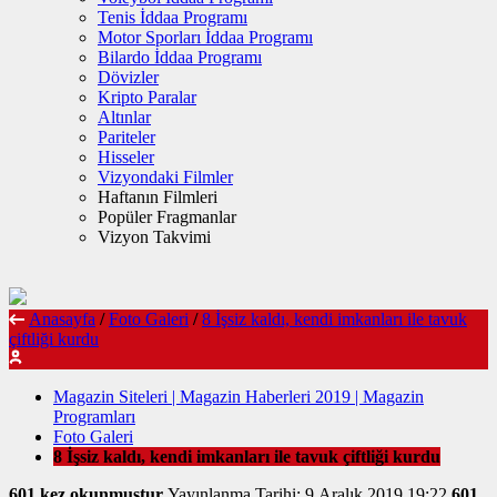
Tenis İddaa Programı
Motor Sporları İddaa Programı
Bilardo İddaa Programı
Dövizler
Kripto Paralar
Altınlar
Pariteler
Hisseler
Vizyondaki Filmler
Haftanın Filmleri
Popüler Fragmanlar
Vizyon Takvimi
Anasayfa
/
Foto Galeri
/
8 İşsiz kaldı, kendi imkanları ile tavuk
çiftliği kurdu
Magazin Siteleri | Magazin Haberleri 2019 | Magazin
Programları
Foto Galeri
8 İşsiz kaldı, kendi imkanları ile tavuk çiftliği kurdu
601 kez okunmuştur
Yayınlanma Tarihi: 9 Aralık 2019 19:22
601