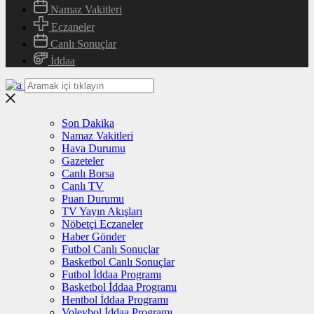
Namaz Vakitleri
Eczaneler
Canlı Sonuçlar
İddaa
Son Dakika
Namaz Vakitleri
Hava Durumu
Gazeteler
Canlı Borsa
Canlı TV
Puan Durumu
TV Yayın Akışları
Nöbetçi Eczaneler
Haber Gönder
Futbol Canlı Sonuçlar
Basketbol Canlı Sonuçlar
Futbol İddaa Programı
Basketbol İddaa Programı
Hentbol İddaa Programı
Voleybol İddaa Programı