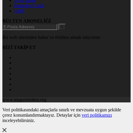
Tenis İddaa
Basketbol Canlı
AMP
BÜLTEN ABONELİĞİ
+
Bu web sitesinden haber ve ebülten almak istiyorum
BİZİ TAKİP ET
www.magazinsitesi.org
Veri politikasındaki amaçlarla sınırlı ve mevzuata uygun şekilde
çerez konumlandırmaktayız. Detaylar için
veri politikamızı
inceleyebilirsiniz.