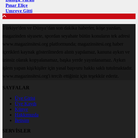
Pınar Eliçe
Umreye Gitti
Türkiye'den ve Dünya’dan son dakika haberler, köşe yazıları,
magazinden siyasete, spordan seyahate bütün konuların tek adresi
www.magazinsitesi.org platformunda; magazinsitesi.org haber
içerikleri kaynak gösterilmeden alıntı yapılamaz, kanuna aykırı ve
izinsiz olarak kopyalanamaz, başka yerde yayınlanamaz. Aykırı
işlem yapan kişi/kişiler için yasal başvuru hakkı saklı tutulmaktadır.
www.magazinsitesi.org'i tercih ettiğiniz için teşekkür ederiz.
SAYFALAR
Üye Girişi
Üye Kaydı
Künye
Hakkımızda
İletişim
SERVİSLER