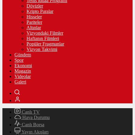
Tenis İddaa Programı
Dövizler
Kripto Paralar
Hisseler
Pariteler
Altınlar
Vizyondaki Filmler
Haftanın Filmleri
Popüler Fragmanlar
Vizyon Takvimi
Gündem
Spor
Ekonomi
Magazin
Videolar
Galeri
Canlı TV
Hava Durumu
Canlı Borsa
Yayın Akışları