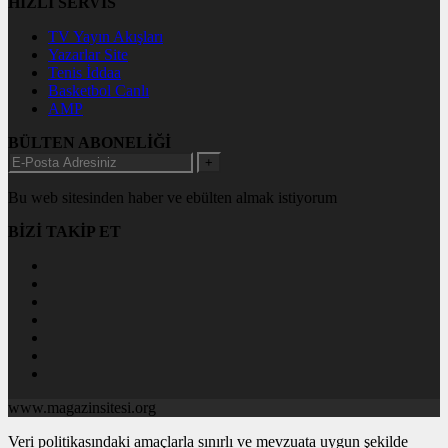
HIZLI SERVİS
TV Yayın Akışları
Yazarlar Site
Tenis İddaa
Basketbol Canlı
AMP
BÜLTEN ABONELİĞİ
+
Bu web sitesinden haber ve ebülten almak istiyorum
BİZİ TAKİP ET
www.magazinsitesi.org
Veri politikasındaki amaçlarla sınırlı ve mevzuata uygun şekilde