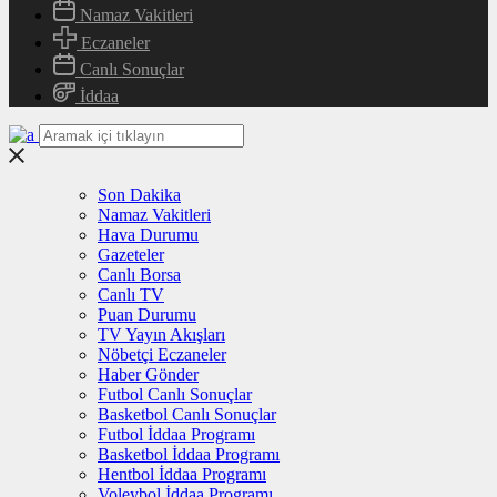
Namaz Vakitleri
Eczaneler
Canlı Sonuçlar
İddaa
Son Dakika
Namaz Vakitleri
Hava Durumu
Gazeteler
Canlı Borsa
Canlı TV
Puan Durumu
TV Yayın Akışları
Nöbetçi Eczaneler
Haber Gönder
Futbol Canlı Sonuçlar
Basketbol Canlı Sonuçlar
Futbol İddaa Programı
Basketbol İddaa Programı
Hentbol İddaa Programı
Voleybol İddaa Programı