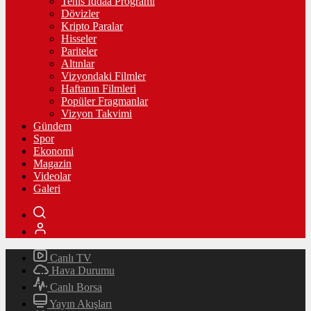
Tenis İddaa Programı
Dövizler
Kripto Paralar
Hisseler
Pariteler
Altınlar
Vizyondaki Filmler
Haftanın Filmleri
Popüler Fragmanlar
Vizyon Takvimi
Gündem
Spor
Ekonomi
Magazin
Videolar
Galeri
Canlı TV
Hava Durumu
Canlı Borsa
Yayın Akışları