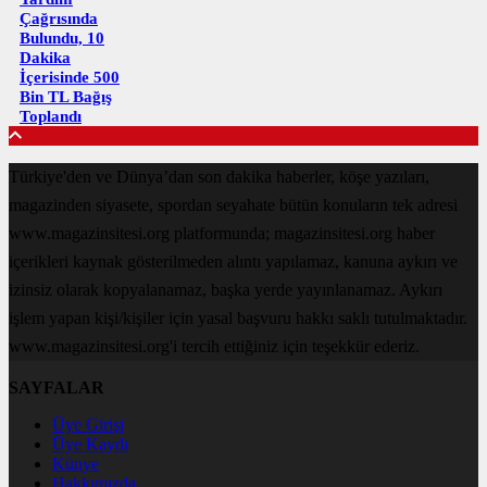
Çağrısında
Bulundu, 10
Dakika
İçerisinde 500
Bin TL Bağış
Toplandı
Türkiye'den ve Dünya’dan son dakika haberler, köşe yazıları,
magazinden siyasete, spordan seyahate bütün konuların tek adresi
www.magazinsitesi.org platformunda; magazinsitesi.org haber
içerikleri kaynak gösterilmeden alıntı yapılamaz, kanuna aykırı ve
izinsiz olarak kopyalanamaz, başka yerde yayınlanamaz. Aykırı
işlem yapan kişi/kişiler için yasal başvuru hakkı saklı tutulmaktadır.
www.magazinsitesi.org'i tercih ettiğiniz için teşekkür ederiz.
SAYFALAR
Üye Girişi
Üye Kaydı
Künye
Hakkımızda