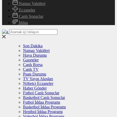
Namaz Vakitleri
Eczaneler
Canlı Sonuçlar
İddaa
Son Dakika
Namaz Vakitleri
Hava Durumu
Gazeteler
Canlı Borsa
Canlı TV
Puan Durumu
TV Yayın Akışları
Nöbetçi Eczaneler
Haber Gönder
Futbol Canlı Sonuçlar
Basketbol Canlı Sonuçlar
Futbol İddaa Programı
Basketbol İddaa Programı
Hentbol İddaa Programı
Voleybol İddaa Programı