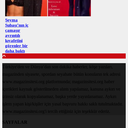
Şeyma
Subaşı’nın iç
çamaşır
ayrıntılı
kıyafetini
görenler bir
daha baktı
Türkiye'den ve Dünya’dan son dakika haberler, köşe yazıları,
magazinden siyasete, spordan seyahate bütün konuların tek adresi
www.magazinsitesi.org platformunda; magazinsitesi.org haber
içerikleri kaynak gösterilmeden alıntı yapılamaz, kanuna aykırı ve
izinsiz olarak kopyalanamaz, başka yerde yayınlanamaz. Aykırı
işlem yapan kişi/kişiler için yasal başvuru hakkı saklı tutulmaktadır.
www.magazinsitesi.org'i tercih ettiğiniz için teşekkür ederiz.
SAYFALAR