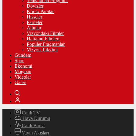
Tenis İddaa Programı
Dövizler
Kripto Paralar
Hisseler
Pariteler
Altınlar
Vizyondaki Filmler
Haftanın Filmleri
Popüler Fragmanlar
Vizyon Takvimi
Gündem
Spor
Ekonomi
Magazin
Videolar
Galeri
Canlı TV
Hava Durumu
Canlı Borsa
Yayın Akışları