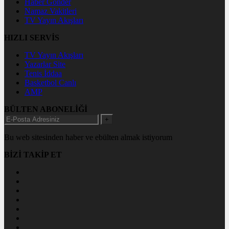
Haber Gönder
Namaz Vakitleri
TV Yayın Akışları
HIZLI SERVİS
TV Yayın Akışları
Yazarlar Site
Tenis İddaa
Basketbol Canlı
AMP
BÜLTEN ABONELİĞİ
+
Bu web sitesinden haber ve ebülten almak istiyorum
BİZİ TAKİP ET