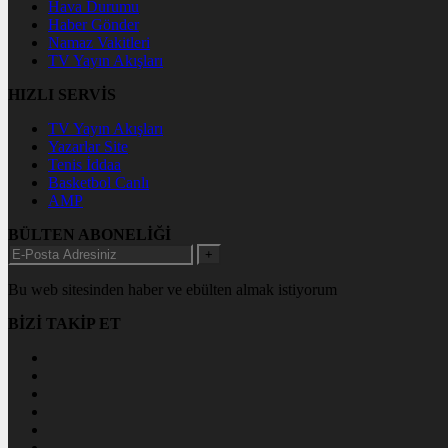
Hava Durumu
Haber Gönder
Namaz Vakitleri
TV Yayın Akışları
HIZLI SERVİS
TV Yayın Akışları
Yazarlar Site
Tenis İddaa
Basketbol Canlı
AMP
BÜLTEN ABONELİĞİ
+
Bu web sitesinden haber ve ebülten almak istiyorum
BİZİ TAKİP ET