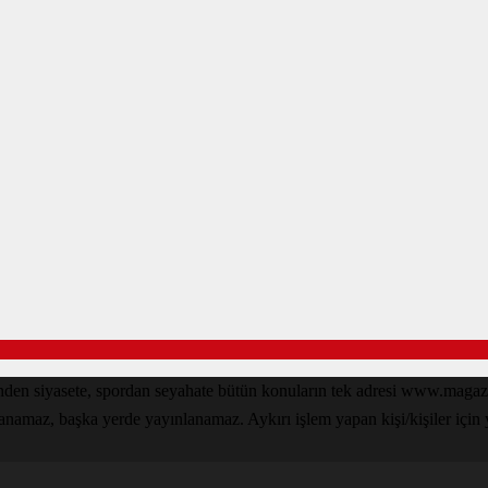
den siyasete, spordan seyahate bütün konuların tek adresi www.magazin
lanamaz, başka yerde yayınlanamaz. Aykırı işlem yapan kişi/kişiler için