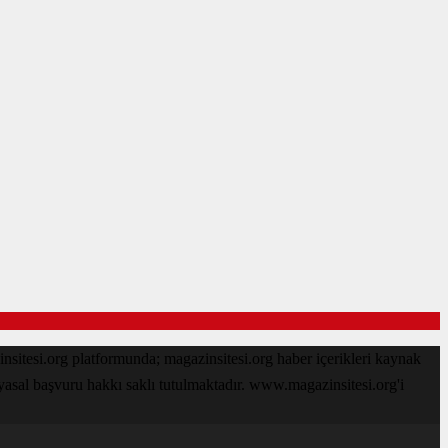
sitesi.org platformunda; magazinsitesi.org haber içerikleri kaynak
 yasal başvuru hakkı saklı tutulmaktadır. www.magazinsitesi.org'i