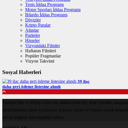
Tenis İddaa Programı
Motor Sporları İddaa Programı
Bilardo İddaa Programı
Dövizler
Kripto Paralar
Altınlar
Pariteler
Hisseler
Vizyondaki Filmler
Haftanın Filmleri
Popüler Fragmanlar
Vizyon Takvimi
Sosyal Haberleri
39 ilaç
daha geri ödeme listesine alındı
Türkiye'den ve Dünya’dan son dakika haberler, köşe yazıları, magazin
gösterilmeden alıntı yapılamaz, kanuna aykırı ve izinsiz olarak kopya
tercih ettiğiniz için teşekkür ederiz.