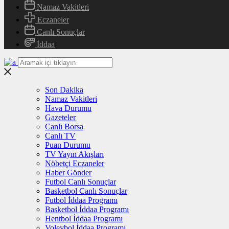
Namaz Vakitleri
Eczaneler
Canlı Sonuçlar
İddaa
Son Dakika
Namaz Vakitleri
Hava Durumu
Gazeteler
Canlı Borsa
Canlı TV
Puan Durumu
TV Yayın Akışları
Nöbetçi Eczaneler
Haber Gönder
Futbol Canlı Sonuçlar
Basketbol Canlı Sonuçlar
Futbol İddaa Programı
Basketbol İddaa Programı
Hentbol İddaa Programı
Voleybol İddaa Programı