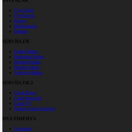
SAYFALAR
Üye Girişi
Üye Kaydı
Künye
Hakkımızda
İletişim
SERVİSLER
Futbol İddaa
Basketbol İddaa
Hentbol İddaa
Bilardo İddaa
Voleybol İddaa
SERVİSLER 2
Canlı Borsa
Canlı Sonuçlar
Canlı TV
Futbol Canlı Sonuçlar
MULTİMEDYA
Gazeteler