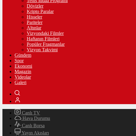
Tenis İddaa Programı
Dövizler
Kripto Paralar
Hisseler
Pariteler
Altınlar
Vizyondaki Filmler
Haftanın Filmleri
Popüler Fragmanlar
Vizyon Takvimi
Gündem
Spor
Ekonomi
Magazin
Videolar
Galeri
Canlı TV
Hava Durumu
Canlı Borsa
Yayın Akışları