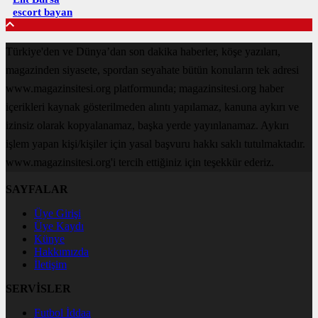
escort bayan
Türkiye'den ve Dünya’dan son dakika haberler, köşe yazıları,
magazinden siyasete, spordan seyahate bütün konuların tek adresi
www.magazinsitesi.org platformunda; magazinsitesi.org haber
içerikleri kaynak gösterilmeden alıntı yapılamaz, kanuna aykırı ve
izinsiz olarak kopyalanamaz, başka yerde yayınlanamaz. Aykırı
işlem yapan kişi/kişiler için yasal başvuru hakkı saklı tutulmaktadır.
www.magazinsitesi.org'i tercih ettiğiniz için teşekkür ederiz.
SAYFALAR
Üye Girişi
Üye Kaydı
Künye
Hakkımızda
İletişim
SERVİSLER
Futbol İddaa