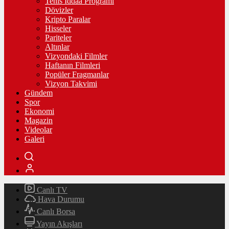
Tenis İddaa Programı
Dövizler
Kripto Paralar
Hisseler
Pariteler
Altınlar
Vizyondaki Filmler
Haftanın Filmleri
Popüler Fragmanlar
Vizyon Takvimi
Gündem
Spor
Ekonomi
Magazin
Videolar
Galeri
Canlı TV
Hava Durumu
Canlı Borsa
Yayın Akışları