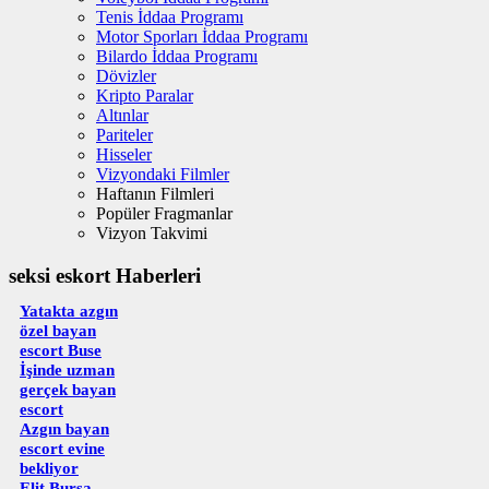
Tenis İddaa Programı
Motor Sporları İddaa Programı
Bilardo İddaa Programı
Dövizler
Kripto Paralar
Altınlar
Pariteler
Hisseler
Vizyondaki Filmler
Haftanın Filmleri
Popüler Fragmanlar
Vizyon Takvimi
seksi eskort Haberleri
Yatakta azgın
özel bayan
escort Buse
İşinde uzman
gerçek bayan
escort
Azgın bayan
escort evine
bekliyor
Elit Bursa