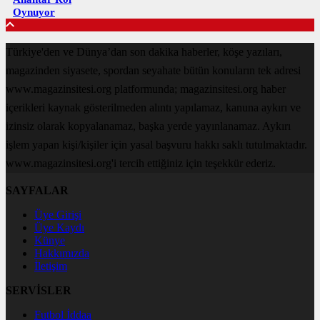
Oynuyor
Türkiye'den ve Dünya’dan son dakika haberler, köşe yazıları,
magazinden siyasete, spordan seyahate bütün konuların tek adresi
www.magazinsitesi.org platformunda; magazinsitesi.org haber
içerikleri kaynak gösterilmeden alıntı yapılamaz, kanuna aykırı ve
izinsiz olarak kopyalanamaz, başka yerde yayınlanamaz. Aykırı
işlem yapan kişi/kişiler için yasal başvuru hakkı saklı tutulmaktadır.
www.magazinsitesi.org'i tercih ettiğiniz için teşekkür ederiz.
SAYFALAR
Üye Girişi
Üye Kaydı
Künye
Hakkımızda
İletişim
SERVİSLER
Futbol İddaa