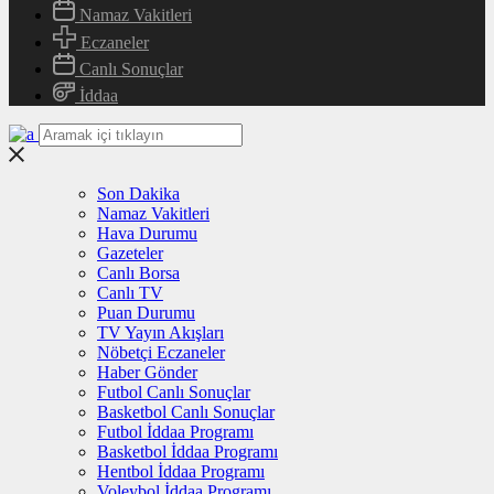
Namaz Vakitleri
Eczaneler
Canlı Sonuçlar
İddaa
Son Dakika
Namaz Vakitleri
Hava Durumu
Gazeteler
Canlı Borsa
Canlı TV
Puan Durumu
TV Yayın Akışları
Nöbetçi Eczaneler
Haber Gönder
Futbol Canlı Sonuçlar
Basketbol Canlı Sonuçlar
Futbol İddaa Programı
Basketbol İddaa Programı
Hentbol İddaa Programı
Voleybol İddaa Programı