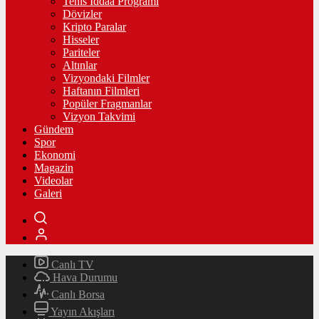
Tenis İddaa Programı
Dövizler
Kripto Paralar
Hisseler
Pariteler
Altınlar
Vizyondaki Filmler
Haftanın Filmleri
Popüler Fragmanlar
Vizyon Takvimi
Gündem
Spor
Ekonomi
Magazin
Videolar
Galeri
Canlı TV
Hava Durumu
Canlı Borsa
Yayın Akışları