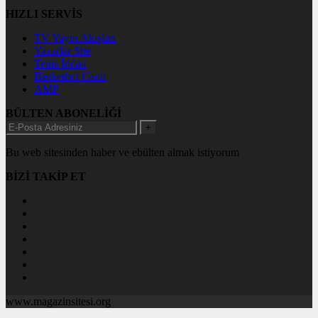
HIZLI SERVİS
TV Yayın Akışları
Yazarlar Site
Tenis İddaa
Basketbol Canlı
AMP
BÜLTEN ABONELİĞİ
+
Bu web sitesinden haber ve ebülten almak istiyorum
BİZİ TAKİP ET
www.magazinsitesi.org