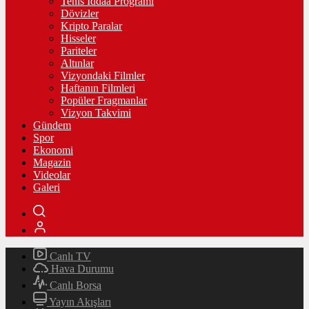
Tenis İddaa Programı
Dövizler
Kripto Paralar
Hisseler
Pariteler
Altınlar
Vizyondaki Filmler
Haftanın Filmleri
Popüler Fragmanlar
Vizyon Takvimi
Gündem
Spor
Ekonomi
Magazin
Videolar
Galeri
Canlı TV
Hava Durumu
Canlı Borsa
Yayın Akışları