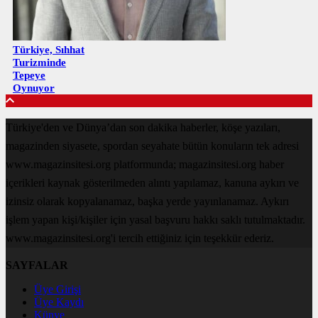
Türkiye, Sıhhat
Turizminde
Tepeye
Oynuyor
Türkiye'den ve Dünya’dan son dakika haberler, köşe yazıları,
magazinden siyasete, spordan seyahate bütün konuların tek adresi
www.magazinsitesi.org platformunda; magazinsitesi.org haber
içerikleri kaynak gösterilmeden alıntı yapılamaz, kanuna aykırı ve
izinsiz olarak kopyalanamaz, başka yerde yayınlanamaz. Aykırı
işlem yapan kişi/kişiler için yasal başvuru hakkı saklı tutulmaktadır.
www.magazinsitesi.org'i tercih ettiğiniz için teşekkür ederiz.
SAYFALAR
Üye Girişi
Üye Kaydı
Künye