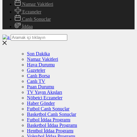
Namaz Vakitleri
Eczaneler
Canlı Sonuçlar
İddaa
Son Dakika
Namaz Vakitleri
Hava Durumu
Gazeteler
Canlı Borsa
Canlı TV
Puan Durumu
TV Yayın Akışları
Nöbetçi Eczaneler
Haber Gönder
Futbol Canlı Sonuçlar
Basketbol Canlı Sonuçlar
Futbol İddaa Programı
Basketbol İddaa Programı
Hentbol İddaa Programı
Voleybol İddaa Programı