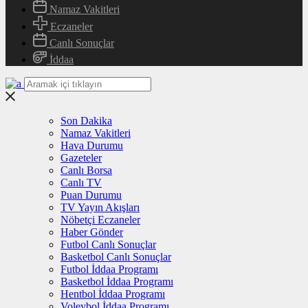
Namaz Vakitleri
Eczaneler
Canlı Sonuçlar
İddaa
Son Dakika
Namaz Vakitleri
Hava Durumu
Gazeteler
Canlı Borsa
Canlı TV
Puan Durumu
TV Yayın Akışları
Nöbetçi Eczaneler
Haber Gönder
Futbol Canlı Sonuçlar
Basketbol Canlı Sonuçlar
Futbol İddaa Programı
Basketbol İddaa Programı
Hentbol İddaa Programı
Voleybol İddaa Programı