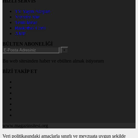
HIZLI SERVİS
TV Yayın Akışları
Yazarlar Site
Tenis İddaa
Basketbol Canlı
AMP
BÜLTEN ABONELİĞİ
+
Bu web sitesinden haber ve ebülten almak istiyorum
BİZİ TAKİP ET
www.magazinsitesi.org
Veri politikasındaki amaçlarla sınırlı ve mevzuata uygun şekilde