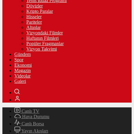
Tenis İddaa Programı
Dövizler
Kripto Paralar
Hisseler
Pariteler
Altınlar
Vizyondaki Filmler
Haftanın Filmleri
Popüler Fragmanlar
Vizyon Takvimi
Gündem
Spor
Ekonomi
Magazin
Videolar
Galeri
Canlı TV
Hava Durumu
Canlı Borsa
Yayın Akışları