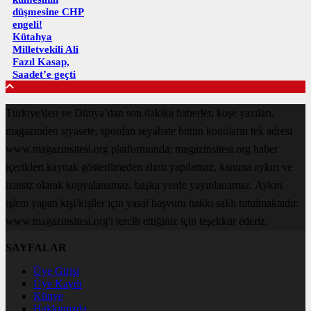
düşmesine CHP
engeli!
Kütahya
Milletvekili Ali
Fazıl Kasap,
Saadet’e geçti
Türkiye'den ve Dünya’dan son dakika haberler, köşe yazıları,
magazinden siyasete, spordan seyahate bütün konuların tek adresi
www.magazinsitesi.org platformunda; magazinsitesi.org haber
içerikleri kaynak gösterilmeden alıntı yapılamaz, kanuna aykırı ve
izinsiz olarak kopyalanamaz, başka yerde yayınlanamaz. Aykırı
işlem yapan kişi/kişiler için yasal başvuru hakkı saklı tutulmaktadır.
www.magazinsitesi.org'i tercih ettiğiniz için teşekkür ederiz.
SAYFALAR
Üye Girişi
Üye Kaydı
Künye
Hakkımızda