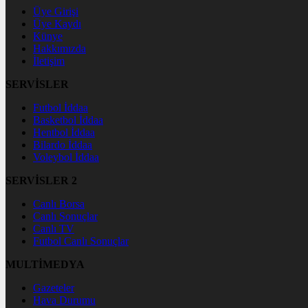
Üye Girişi
Üye Kaydı
Künye
Hakkımızda
İletişim
SERVİSLER
Futbol İddaa
Basketbol İddaa
Hentbol İddaa
Bilardo İddaa
Voleybol İddaa
SERVİSLER 2
Canlı Borsa
Canlı Sonuçlar
Canlı TV
Futbol Canlı Sonuçlar
MULTİMEDYA
Gazeteler
Hava Durumu