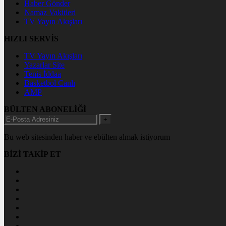
Haber Gönder
Namaz Vakitleri
TV Yayın Akışları
HIZLI SERVİS
TV Yayın Akışları
Yazarlar Site
Tenis İddaa
Basketbol Canlı
AMP
BÜLTEN ABONELİĞİ
+
Bu web sitesinden haber ve ebülten almak istiyorum
BİZİ TAKİP ET