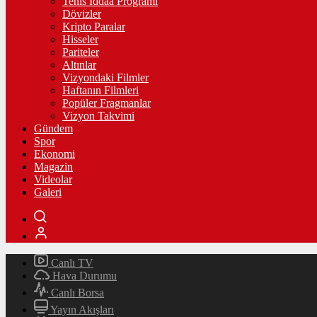
Tenis İddaa Programı
Dövizler
Kripto Paralar
Hisseler
Pariteler
Altınlar
Vizyondaki Filmler
Haftanın Filmleri
Popüler Fragmanlar
Vizyon Takvimi
Gündem
Spor
Ekonomi
Magazin
Videolar
Galeri
Canlı TV
Hava Durumu
Canlı Borsa
Yayın Akışları