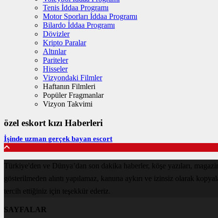
Tenis İddaa Programı
Motor Sporları İddaa Programı
Bilardo İddaa Programı
Dövizler
Kripto Paralar
Altınlar
Pariteler
Hisseler
Vizyondaki Filmler
Haftanın Filmleri
Popüler Fragmanlar
Vizyon Takvimi
özel eskort kızı Haberleri
İşinde uzman gerçek bayan escort
Türkiye'den ve Dünya’dan son dakika haberler, köşe yazıları, magazin
gösterilmeden alıntı yapılamaz, kanuna aykırı ve izinsiz olarak kopya
tercih ettiğiniz için teşekkür ederiz.
SAYFALAR