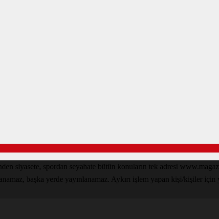
den siyasete, spordan seyahate bütün konuların tek adresi www.magazin
lanamaz, başka yerde yayınlanamaz. Aykırı işlem yapan kişi/kişiler için