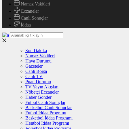
Namaz Vakitleri
Eczaneler
Canlı Sonuçlar
İddaa
Son Dakika
Namaz Vakitleri
Hava Durumu
Gazeteler
Canlı Borsa
Canlı TV
Puan Durumu
TV Yayın Akışları
Nöbetçi Eczaneler
Haber Gönder
Futbol Canlı Sonuçlar
Basketbol Canlı Sonuçlar
Futbol İddaa Programı
Basketbol İddaa Programı
Hentbol İddaa Programı
Voleybol İddaa Programı