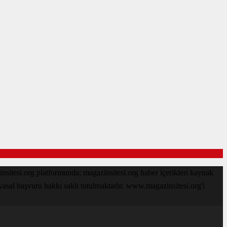
sitesi.org platformunda; magazinsitesi.org haber içerikleri kaynak
 yasal başvuru hakkı saklı tutulmaktadır. www.magazinsitesi.org'i