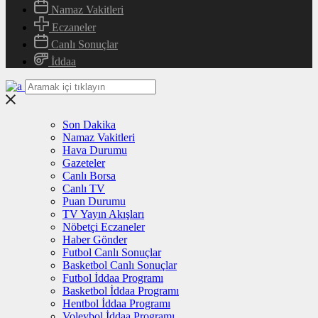
Namaz Vakitleri
Eczaneler
Canlı Sonuçlar
İddaa
Son Dakika
Namaz Vakitleri
Hava Durumu
Gazeteler
Canlı Borsa
Canlı TV
Puan Durumu
TV Yayın Akışları
Nöbetçi Eczaneler
Haber Gönder
Futbol Canlı Sonuçlar
Basketbol Canlı Sonuçlar
Futbol İddaa Programı
Basketbol İddaa Programı
Hentbol İddaa Programı
Voleybol İddaa Programı