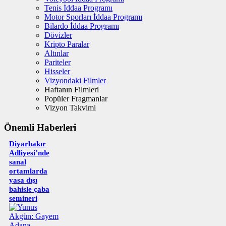
Tenis İddaa Programı
Motor Sporları İddaa Programı
Bilardo İddaa Programı
Dövizler
Kripto Paralar
Altınlar
Pariteler
Hisseler
Vizyondaki Filmler
Haftanın Filmleri
Popüler Fragmanlar
Vizyon Takvimi
Önemli Haberleri
Diyarbakır
Adliyesi’nde
sanal
ortamlarda
yasa dışı
bahisle çaba
semineri