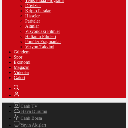
Tenis İddaa Programı
Dövizler
Kripto Paralar
Hisseler
Pariteler
Altınlar
Vizyondaki Filmler
Haftanın Filmleri
Popüler Fragmanlar
Vizyon Takvimi
Gündem
Spor
Ekonomi
Magazin
Videolar
Galeri
Canlı TV
Hava Durumu
Canlı Borsa
Yayın Akışları