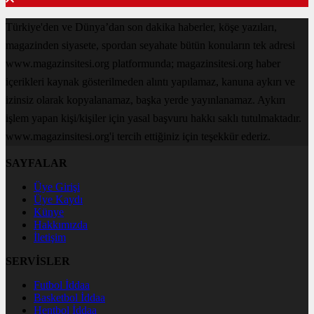
Türkiye'den ve Dünya’dan son dakika haberler, köşe yazıları,
magazinden siyasete, spordan seyahate bütün konuların tek adresi
www.magazinsitesi.org platformunda; magazinsitesi.org haber
içerikleri kaynak gösterilmeden alıntı yapılamaz, kanuna aykırı ve
izinsiz olarak kopyalanamaz, başka yerde yayınlanamaz. Aykırı
işlem yapan kişi/kişiler için yasal başvuru hakkı saklı tutulmaktadır.
www.magazinsitesi.org'i tercih ettiğiniz için teşekkür ederiz.
SAYFALAR
Üye Girişi
Üye Kaydı
Künye
Hakkımızda
İletişim
SERVİSLER
Futbol İddaa
Basketbol İddaa
Hentbol İddaa